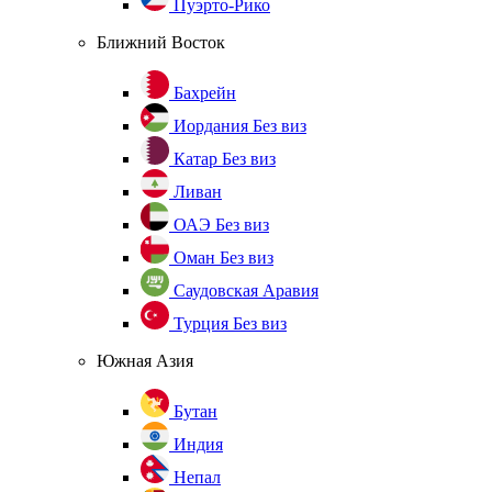
Пуэрто-Рико
Ближний Восток
Бахрейн
Иордания
Без виз
Катар
Без виз
Ливан
ОАЭ
Без виз
Оман
Без виз
Саудовская Аравия
Турция
Без виз
Южная Азия
Бутан
Индия
Непал