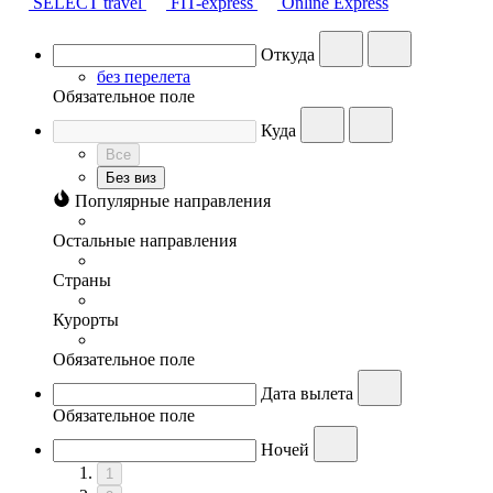
SELECT travel
FIT-express
Online Express
Откуда
без перелета
Обязательное поле
Куда
Все
Без виз
Популярные направления
Остальные направления
Страны
Курорты
Обязательное поле
Дата вылета
Обязательное поле
Ночей
1