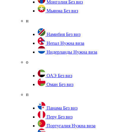
Монголия
Без виз
Мьянма
Без виз
н
Намибия
Без виз
Непал
Нужна виза
Нидерланды
Нужна виза
о
ОАЭ
Без виз
Оман
Без виз
п
Панама
Без виз
Перу
Без виз
Португалия
Нужна виза