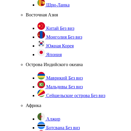
Шри-Ланка
Восточная Азия
Китай
Без виз
Монголия
Без виз
Южная Корея
Япония
Острова Индийского океана
Маврикий
Без виз
Мальдивы
Без виз
Сейшельские острова
Без виз
Африка
Алжир
Ботсвана
Без виз