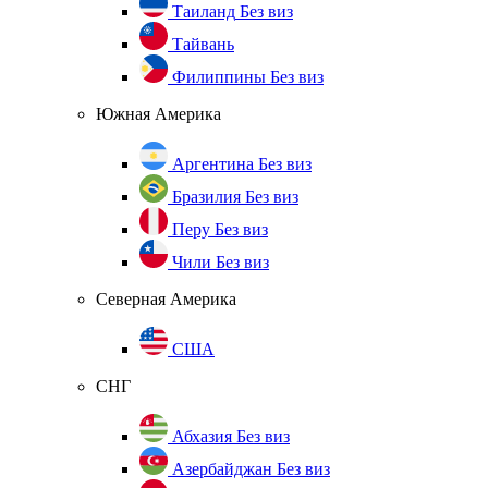
Таиланд
Без виз
Тайвань
Филиппины
Без виз
Южная Америка
Аргентина
Без виз
Бразилия
Без виз
Перу
Без виз
Чили
Без виз
Северная Америка
США
СНГ
Абхазия
Без виз
Азербайджан
Без виз