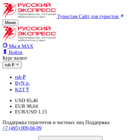
Туристам
Сайт для туристов
Меню
Мы в MAX
Войти
Курс валют
rub ₽
rub ₽
ByN р.
KZT ₸
USD
85,46
EUR
98,64
EUR/USD
1,15
Поддержка турагентов и частных лиц
Поддержка
+7 (495) 009-66-99