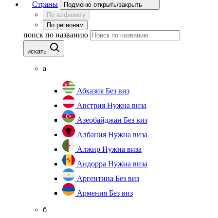
Страны
Подменю открыть/закрыть
По алфавиту
По регионам
поиск по названию
искать
а
Абхазия
Без виз
Австрия
Нужна виза
Азербайджан
Без виз
Албания
Нужна виза
Алжир
Нужна виза
Андорра
Нужна виза
Аргентина
Без виз
Армения
Без виз
б