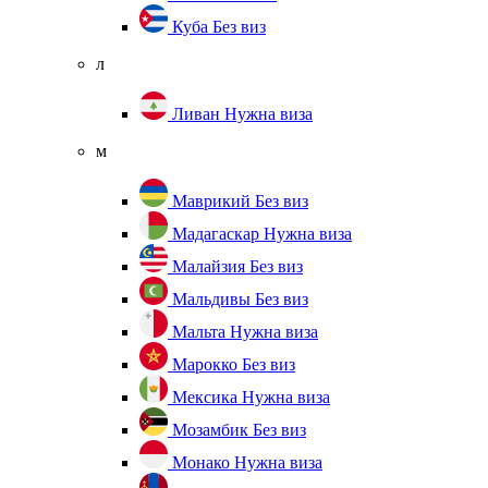
Куба
Без виз
л
Ливан
Нужна виза
м
Маврикий
Без виз
Мадагаскар
Нужна виза
Малайзия
Без виз
Мальдивы
Без виз
Мальта
Нужна виза
Марокко
Без виз
Мексика
Нужна виза
Мозамбик
Без виз
Монако
Нужна виза