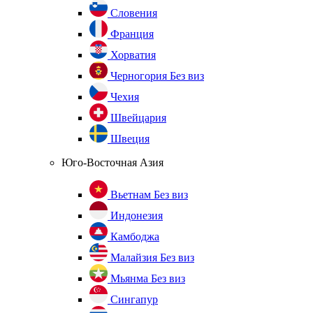
Словения
Франция
Хорватия
Черногория
Без виз
Чехия
Швейцария
Швеция
Юго-Восточная Азия
Вьетнам
Без виз
Индонезия
Камбоджа
Малайзия
Без виз
Мьянма
Без виз
Сингапур