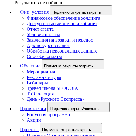
Результатов не найдено
Фин. условия
Подменю открыть/закрыть
Финансовое обеспечение холдинга
Доступ в старый личный кабинет
Отчет агента
Условия оплаты
Заявления на возврат и перенос
Архив курсов валют
Обработка персональных данных
Способы оплаты
Обучение
Подменю открыть/закрыть
Мероприятия
Рекламные туры
Вебинары
Тревел-школа SEQUOIA
ТрЭволюция
День «Русского Экспресса»
Привилегии
Подменю открыть/закрыть
Бонусная программа
Акции
Проекты
Подменю открыть/закрыть
Премия «Маэстро путешествий»