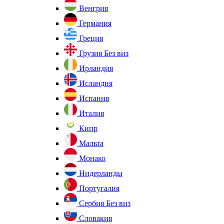
Венгрия
Германия
Греция
Грузия
Без виз
Ирландия
Исландия
Испания
Италия
Кипр
Мальта
Монако
Нидерланды
Португалия
Сербия
Без виз
Словакия