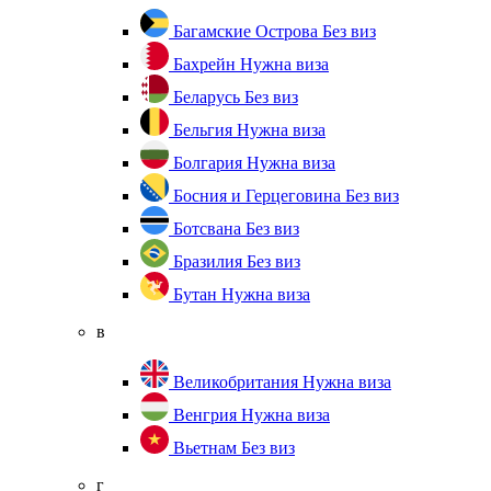
Багамские Острова
Без виз
Бахрейн
Нужна виза
Беларусь
Без виз
Бельгия
Нужна виза
Болгария
Нужна виза
Босния и Герцеговина
Без виз
Ботсвана
Без виз
Бразилия
Без виз
Бутан
Нужна виза
в
Великобритания
Нужна виза
Венгрия
Нужна виза
Вьетнам
Без виз
г