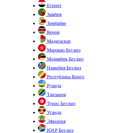
Египет
Замбия
Зимбабве
Кения
Мадагаскар
Марокко
Без виз
Мозамбик
Без виз
Намибия
Без виз
Республика Конго
Руанда
Танзания
Тунис
Без виз
Уганда
Эфиопия
ЮАР
Без виз