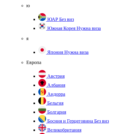
ю
ЮАР
Без виз
Южная Корея
Нужна виза
я
Япония
Нужна виза
Европа
Австрия
Албания
Андорра
Бельгия
Болгария
Босния и Герцеговина
Без виз
Великобритания