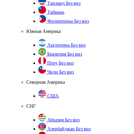
Таиланд
Без виз
Тайвань
Филиппины
Без виз
Южная Америка
Аргентина
Без виз
Бразилия
Без виз
Перу
Без виз
Чили
Без виз
Северная Америка
США
СНГ
Абхазия
Без виз
Азербайджан
Без виз