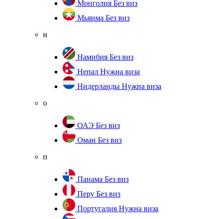
Монголия
Без виз
Мьянма
Без виз
н
Намибия
Без виз
Непал
Нужна виза
Нидерланды
Нужна виза
о
ОАЭ
Без виз
Оман
Без виз
п
Панама
Без виз
Перу
Без виз
Португалия
Нужна виза