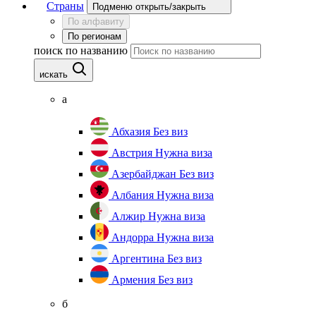
Страны
Подменю открыть/закрыть
По алфавиту
По регионам
поиск по названию
искать
а
Абхазия
Без виз
Австрия
Нужна виза
Азербайджан
Без виз
Албания
Нужна виза
Алжир
Нужна виза
Андорра
Нужна виза
Аргентина
Без виз
Армения
Без виз
б