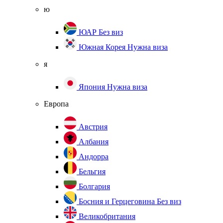
ю
ЮАР
Без виз
Южная Корея
Нужна виза
я
Япония
Нужна виза
Европа
Австрия
Албания
Андорра
Бельгия
Болгария
Босния и Герцеговина
Без виз
Великобритания