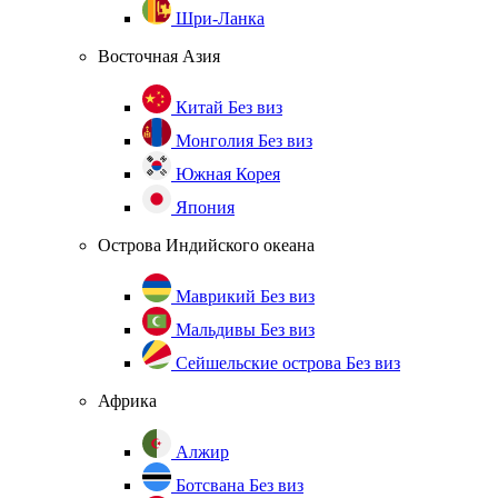
Шри-Ланка
Восточная Азия
Китай
Без виз
Монголия
Без виз
Южная Корея
Япония
Острова Индийского океана
Маврикий
Без виз
Мальдивы
Без виз
Сейшельские острова
Без виз
Африка
Алжир
Ботсвана
Без виз