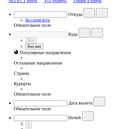
SELECT travel
FIT-express
Online Express
Откуда
без перелета
Обязательное поле
Куда
Все
Без виз
Популярные направления
Остальные направления
Страны
Курорты
Обязательное поле
Дата вылета
Обязательное поле
Ночей
1