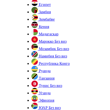
Египет
Замбия
Зимбабве
Кения
Мадагаскар
Марокко
Без виз
Мозамбик
Без виз
Намибия
Без виз
Республика Конго
Руанда
Танзания
Тунис
Без виз
Уганда
Эфиопия
ЮАР
Без виз