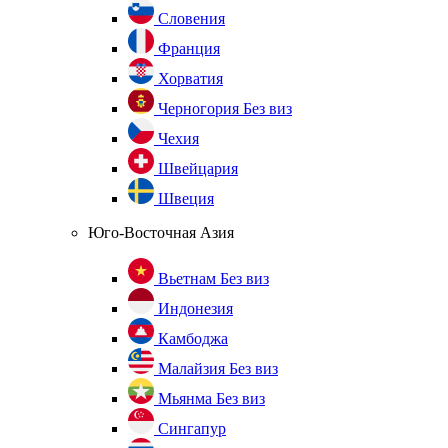
Словения
Франция
Хорватия
Черногория
Без виз
Чехия
Швейцария
Швеция
Юго-Восточная Азия
Вьетнам
Без виз
Индонезия
Камбоджа
Малайзия
Без виз
Мьянма
Без виз
Сингапур