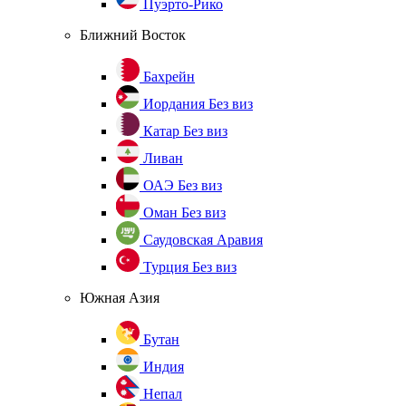
Пуэрто-Рико
Ближний Восток
Бахрейн
Иордания
Без виз
Катар
Без виз
Ливан
ОАЭ
Без виз
Оман
Без виз
Саудовская Аравия
Турция
Без виз
Южная Азия
Бутан
Индия
Непал