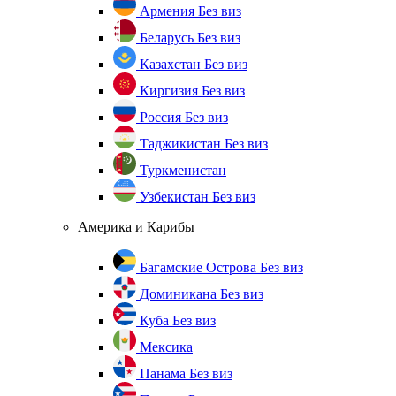
Армения
Без виз
Беларусь
Без виз
Казахстан
Без виз
Киргизия
Без виз
Россия
Без виз
Таджикистан
Без виз
Туркменистан
Узбекистан
Без виз
Америка и Карибы
Багамские Острова
Без виз
Доминикана
Без виз
Куба
Без виз
Мексика
Панама
Без виз