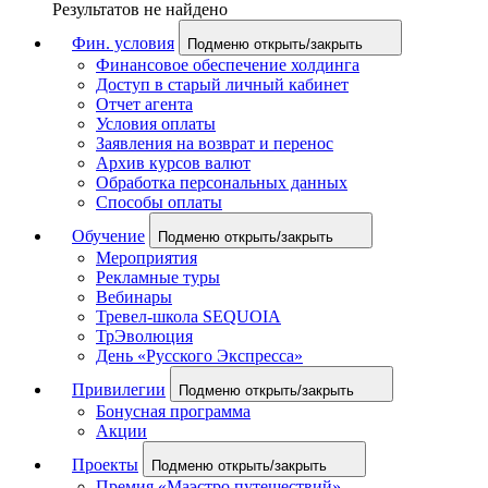
Результатов не найдено
Фин. условия
Подменю открыть/закрыть
Финансовое обеспечение холдинга
Доступ в старый личный кабинет
Отчет агента
Условия оплаты
Заявления на возврат и перенос
Архив курсов валют
Обработка персональных данных
Способы оплаты
Обучение
Подменю открыть/закрыть
Мероприятия
Рекламные туры
Вебинары
Тревел-школа SEQUOIA
ТрЭволюция
День «Русского Экспресса»
Привилегии
Подменю открыть/закрыть
Бонусная программа
Акции
Проекты
Подменю открыть/закрыть
Премия «Маэстро путешествий»