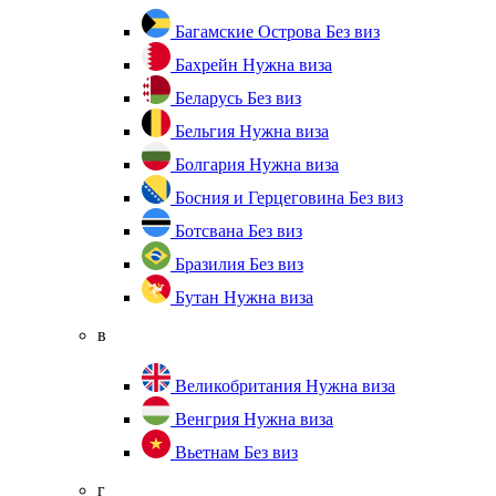
Багамские Острова
Без виз
Бахрейн
Нужна виза
Беларусь
Без виз
Бельгия
Нужна виза
Болгария
Нужна виза
Босния и Герцеговина
Без виз
Ботсвана
Без виз
Бразилия
Без виз
Бутан
Нужна виза
в
Великобритания
Нужна виза
Венгрия
Нужна виза
Вьетнам
Без виз
г