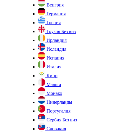
Венгрия
Германия
Греция
Грузия
Без виз
Ирландия
Исландия
Испания
Италия
Кипр
Мальта
Монако
Нидерланды
Португалия
Сербия
Без виз
Словакия