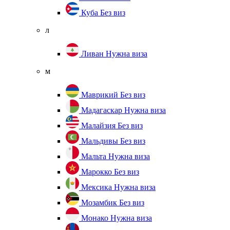
Куба
Без виз
л
Ливан
Нужна виза
м
Маврикий
Без виз
Мадагаскар
Нужна виза
Малайзия
Без виз
Мальдивы
Без виз
Мальта
Нужна виза
Марокко
Без виз
Мексика
Нужна виза
Мозамбик
Без виз
Монако
Нужна виза