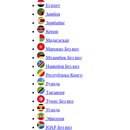
Египет
Замбия
Зимбабве
Кения
Мадагаскар
Марокко
Без виз
Мозамбик
Без виз
Намибия
Без виз
Республика Конго
Руанда
Танзания
Тунис
Без виз
Уганда
Эфиопия
ЮАР
Без виз