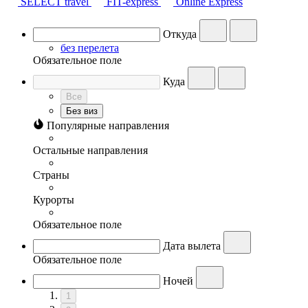
SELECT travel
FIT-express
Online Express
Откуда
без перелета
Обязательное поле
Куда
Все
Без виз
Популярные направления
Остальные направления
Страны
Курорты
Обязательное поле
Дата вылета
Обязательное поле
Ночей
1