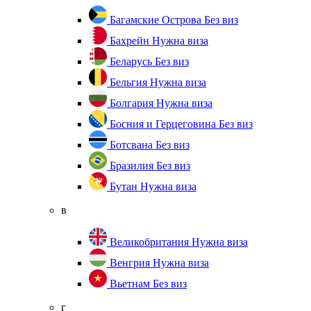
Багамские Острова
Без виз
Бахрейн
Нужна виза
Беларусь
Без виз
Бельгия
Нужна виза
Болгария
Нужна виза
Босния и Герцеговина
Без виз
Ботсвана
Без виз
Бразилия
Без виз
Бутан
Нужна виза
в
Великобритания
Нужна виза
Венгрия
Нужна виза
Вьетнам
Без виз
г