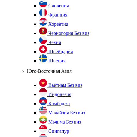
Словения
Франция
Хорватия
Черногория
Без виз
Чехия
Швейцария
Швеция
Юго-Восточная Азия
Вьетнам
Без виз
Индонезия
Камбоджа
Малайзия
Без виз
Мьянма
Без виз
Сингапур