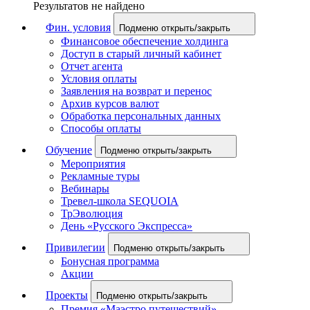
Результатов не найдено
Фин. условия
Подменю открыть/закрыть
Финансовое обеспечение холдинга
Доступ в старый личный кабинет
Отчет агента
Условия оплаты
Заявления на возврат и перенос
Архив курсов валют
Обработка персональных данных
Способы оплаты
Обучение
Подменю открыть/закрыть
Мероприятия
Рекламные туры
Вебинары
Тревел-школа SEQUOIA
ТрЭволюция
День «Русского Экспресса»
Привилегии
Подменю открыть/закрыть
Бонусная программа
Акции
Проекты
Подменю открыть/закрыть
Премия «Маэстро путешествий»