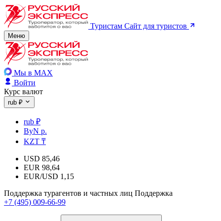
Туристам
Сайт для туристов
Меню
Мы в MAX
Войти
Курс валют
rub ₽
rub ₽
ByN р.
KZT ₸
USD
85,46
EUR
98,64
EUR/USD
1,15
Поддержка турагентов и частных лиц
Поддержка
+7 (495) 009-66-99