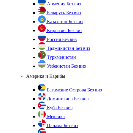
Армения
Без виз
Беларусь
Без виз
Казахстан
Без виз
Киргизия
Без виз
Россия
Без виз
Таджикистан
Без виз
Туркменистан
Узбекистан
Без виз
Америка и Карибы
Багамские Острова
Без виз
Доминикана
Без виз
Куба
Без виз
Мексика
Панама
Без виз