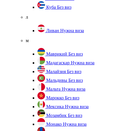
Куба
Без виз
л
Ливан
Нужна виза
м
Маврикий
Без виз
Мадагаскар
Нужна виза
Малайзия
Без виз
Мальдивы
Без виз
Мальта
Нужна виза
Марокко
Без виз
Мексика
Нужна виза
Мозамбик
Без виз
Монако
Нужна виза