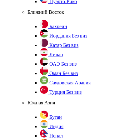
Пуэрто-Рико
Ближний Восток
Бахрейн
Иордания
Без виз
Катар
Без виз
Ливан
ОАЭ
Без виз
Оман
Без виз
Саудовская Аравия
Турция
Без виз
Южная Азия
Бутан
Индия
Непал