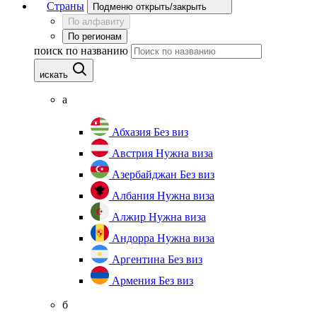
Страны
Подменю открыть/закрыть
По алфавиту
По регионам
поиск по названию
искать
а
Абхазия
Без виз
Австрия
Нужна виза
Азербайджан
Без виз
Албания
Нужна виза
Алжир
Нужна виза
Андорра
Нужна виза
Аргентина
Без виз
Армения
Без виз
б