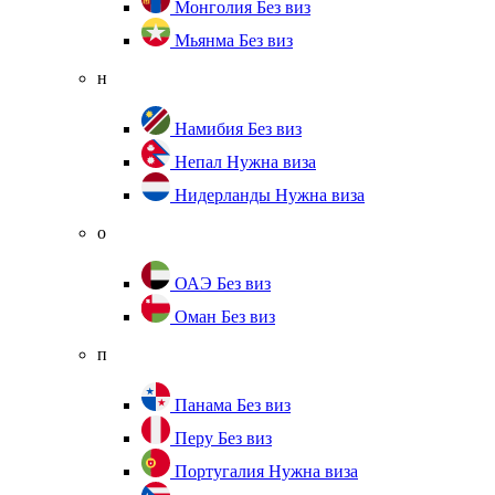
Монголия
Без виз
Мьянма
Без виз
н
Намибия
Без виз
Непал
Нужна виза
Нидерланды
Нужна виза
о
ОАЭ
Без виз
Оман
Без виз
п
Панама
Без виз
Перу
Без виз
Португалия
Нужна виза