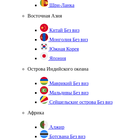
Шри-Ланка
Восточная Азия
Китай
Без виз
Монголия
Без виз
Южная Корея
Япония
Острова Индийского океана
Маврикий
Без виз
Мальдивы
Без виз
Сейшельские острова
Без виз
Африка
Алжир
Ботсвана
Без виз