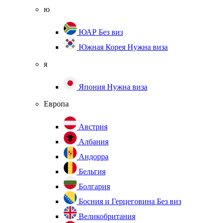
ю
ЮАР
Без виз
Южная Корея
Нужна виза
я
Япония
Нужна виза
Европа
Австрия
Албания
Андорра
Бельгия
Болгария
Босния и Герцеговина
Без виз
Великобритания