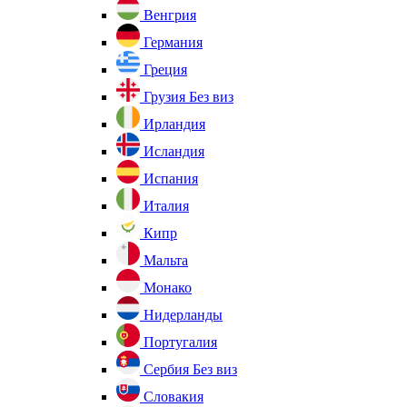
Венгрия
Германия
Греция
Грузия
Без виз
Ирландия
Исландия
Испания
Италия
Кипр
Мальта
Монако
Нидерланды
Португалия
Сербия
Без виз
Словакия