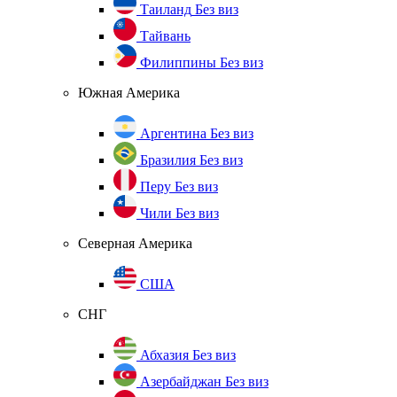
Таиланд
Без виз
Тайвань
Филиппины
Без виз
Южная Америка
Аргентина
Без виз
Бразилия
Без виз
Перу
Без виз
Чили
Без виз
Северная Америка
США
СНГ
Абхазия
Без виз
Азербайджан
Без виз