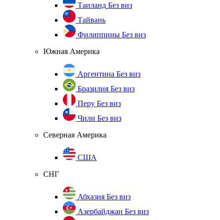
Таиланд
Без виз
Тайвань
Филиппины
Без виз
Южная Америка
Аргентина
Без виз
Бразилия
Без виз
Перу
Без виз
Чили
Без виз
Северная Америка
США
СНГ
Абхазия
Без виз
Азербайджан
Без виз