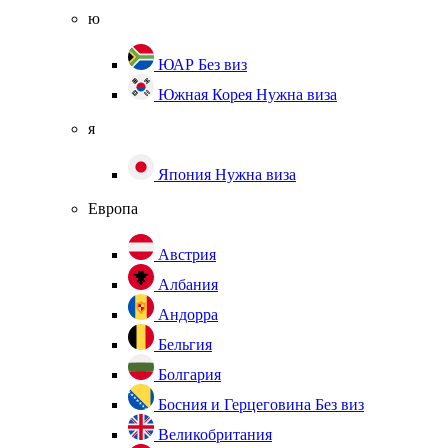
ю
ЮАР
Без виз
Южная Корея
Нужна виза
я
Япония
Нужна виза
Европа
Австрия
Албания
Андорра
Бельгия
Болгария
Босния и Герцеговина
Без виз
Великобритания