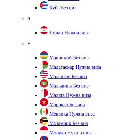
Куба
Без виз
л
Ливан
Нужна виза
м
Маврикий
Без виз
Мадагаскар
Нужна виза
Малайзия
Без виз
Мальдивы
Без виз
Мальта
Нужна виза
Марокко
Без виз
Мексика
Нужна виза
Мозамбик
Без виз
Монако
Нужна виза