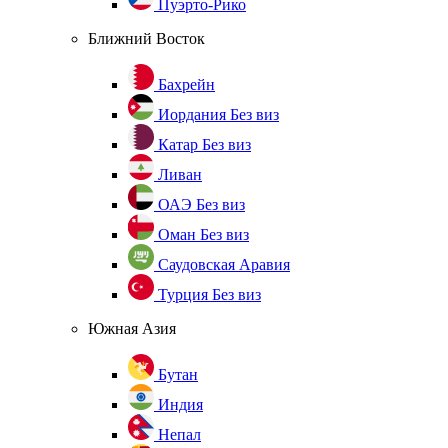
Пуэрто-Рико
Ближний Восток
Бахрейн
Иордания
Без виз
Катар
Без виз
Ливан
ОАЭ
Без виз
Оман
Без виз
Саудовская Аравия
Турция
Без виз
Южная Азия
Бутан
Индия
Непал