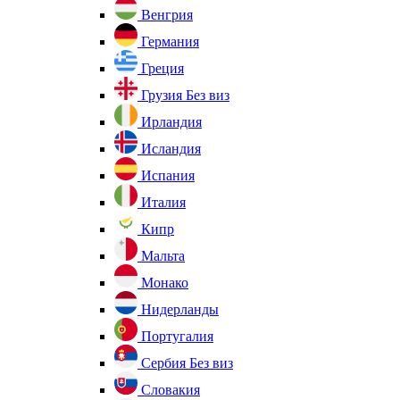
Венгрия
Германия
Греция
Грузия
Без виз
Ирландия
Исландия
Испания
Италия
Кипр
Мальта
Монако
Нидерланды
Португалия
Сербия
Без виз
Словакия