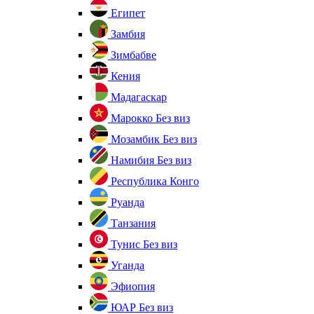
Египет
Замбия
Зимбабве
Кения
Мадагаскар
Марокко
Без виз
Мозамбик
Без виз
Намибия
Без виз
Республика Конго
Руанда
Танзания
Тунис
Без виз
Уганда
Эфиопия
ЮАР
Без виз