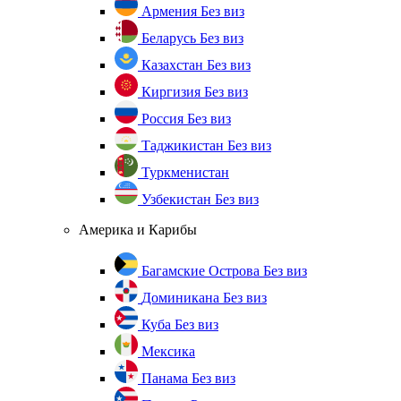
Армения
Без виз
Беларусь
Без виз
Казахстан
Без виз
Киргизия
Без виз
Россия
Без виз
Таджикистан
Без виз
Туркменистан
Узбекистан
Без виз
Америка и Карибы
Багамские Острова
Без виз
Доминикана
Без виз
Куба
Без виз
Мексика
Панама
Без виз