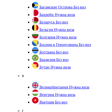
Багамские Острова
Без виз
Бахрейн
Нужна виза
Беларусь
Без виз
Бельгия
Нужна виза
Болгария
Нужна виза
Босния и Герцеговина
Без виз
Ботсвана
Без виз
Бразилия
Без виз
Бутан
Нужна виза
в
Великобритания
Нужна виза
Венгрия
Нужна виза
Вьетнам
Без виз
г