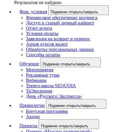
Результатов не найдено
Фин. условия
Подменю открыть/закрыть
Финансовое обеспечение холдинга
Доступ в старый личный кабинет
Отчет агента
Условия оплаты
Заявления на возврат и перенос
Архив курсов валют
Обработка персональных данных
Способы оплаты
Обучение
Подменю открыть/закрыть
Мероприятия
Рекламные туры
Вебинары
Тревел-школа SEQUOIA
ТрЭволюция
День «Русского Экспресса»
Привилегии
Подменю открыть/закрыть
Бонусная программа
Акции
Проекты
Подменю открыть/закрыть
Премия «Маэстро путешествий»