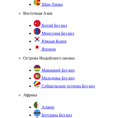
Шри-Ланка
Восточная Азия
Китай
Без виз
Монголия
Без виз
Южная Корея
Япония
Острова Индийского океана
Маврикий
Без виз
Мальдивы
Без виз
Сейшельские острова
Без виз
Африка
Алжир
Ботсвана
Без виз