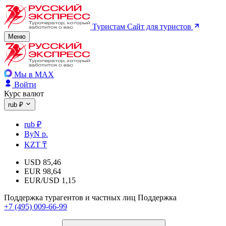
Туристам
Сайт для туристов
Меню
Мы в MAX
Войти
Курс валют
rub ₽
rub ₽
ByN р.
KZT ₸
USD
85,46
EUR
98,64
EUR/USD
1,15
Поддержка турагентов и частных лиц
Поддержка
+7 (495) 009-66-99