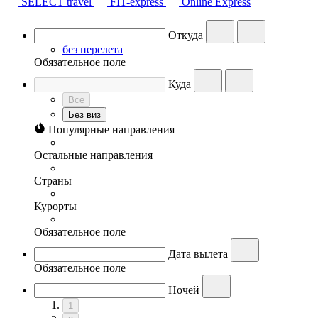
SELECT travel
FIT-express
Online Express
Откуда
без перелета
Обязательное поле
Куда
Все
Без виз
Популярные направления
Остальные направления
Страны
Курорты
Обязательное поле
Дата вылета
Обязательное поле
Ночей
1