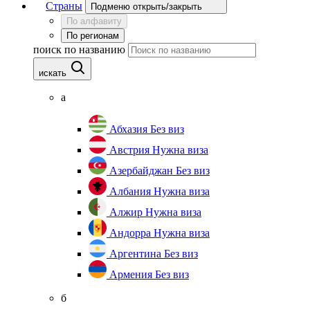
Страны
Подменю открыть/закрыть
По алфавиту
По регионам
поиск по названию
искать
а
Абхазия
Без виз
Австрия
Нужна виза
Азербайджан
Без виз
Албания
Нужна виза
Алжир
Нужна виза
Андорра
Нужна виза
Аргентина
Без виз
Армения
Без виз
б