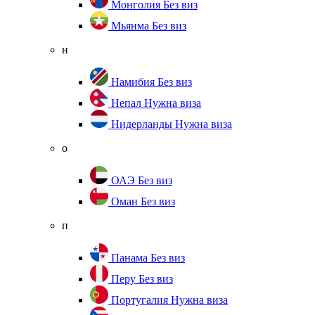
Монголия
Без виз
Мьянма
Без виз
н
Намибия
Без виз
Непал
Нужна виза
Нидерланды
Нужна виза
о
ОАЭ
Без виз
Оман
Без виз
п
Панама
Без виз
Перу
Без виз
Португалия
Нужна виза