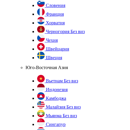
Словения
Франция
Хорватия
Черногория
Без виз
Чехия
Швейцария
Швеция
Юго-Восточная Азия
Вьетнам
Без виз
Индонезия
Камбоджа
Малайзия
Без виз
Мьянма
Без виз
Сингапур