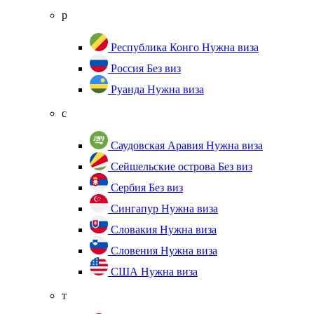
р
Республика Конго
Нужна виза
Россия
Без виз
Руанда
Нужна виза
с
Саудовская Аравия
Нужна виза
Сейшельские острова
Без виз
Сербия
Без виз
Сингапур
Нужна виза
Словакия
Нужна виза
Словения
Нужна виза
США
Нужна виза
т