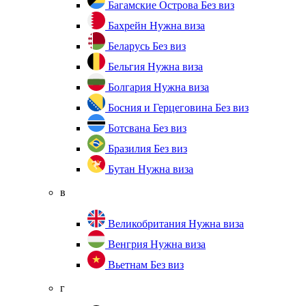
Багамские Острова
Без виз
Бахрейн
Нужна виза
Беларусь
Без виз
Бельгия
Нужна виза
Болгария
Нужна виза
Босния и Герцеговина
Без виз
Ботсвана
Без виз
Бразилия
Без виз
Бутан
Нужна виза
в
Великобритания
Нужна виза
Венгрия
Нужна виза
Вьетнам
Без виз
г