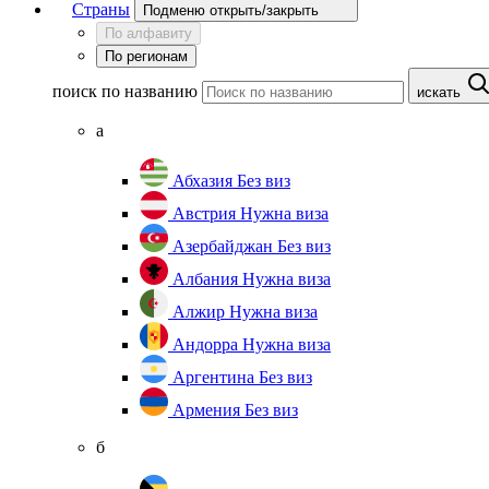
Страны
Подменю открыть/закрыть
По алфавиту
По регионам
поиск по названию
искать
а
Абхазия
Без виз
Австрия
Нужна виза
Азербайджан
Без виз
Албания
Нужна виза
Алжир
Нужна виза
Андорра
Нужна виза
Аргентина
Без виз
Армения
Без виз
б