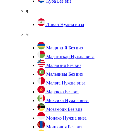
Куба
Без виз
л
Ливан
Нужна виза
м
Маврикий
Без виз
Мадагаскар
Нужна виза
Малайзия
Без виз
Мальдивы
Без виз
Мальта
Нужна виза
Марокко
Без виз
Мексика
Нужна виза
Мозамбик
Без виз
Монако
Нужна виза
Монголия
Без виз