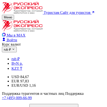
Туристам
Сайт для туристов
Меню
Мы в MAX
Войти
Курс валют
rub ₽
rub ₽
ByN р.
KZT ₸
USD
84,67
EUR
97,83
EUR/USD
1,16
Поддержка турагентов и частных лиц
Поддержка
+7 (495) 009-66-99