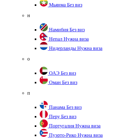
Мьянма
Без виз
н
Намибия
Без виз
Непал
Нужна виза
Нидерланды
Нужна виза
о
ОАЭ
Без виз
Оман
Без виз
п
Панама
Без виз
Перу
Без виз
Португалия
Нужна виза
Пуэрто-Рико
Нужна виза