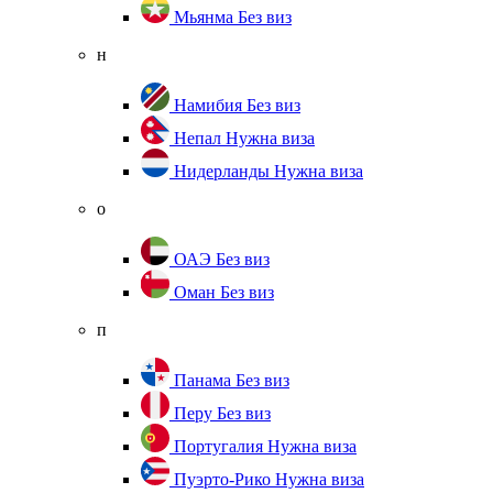
Мьянма
Без виз
н
Намибия
Без виз
Непал
Нужна виза
Нидерланды
Нужна виза
о
ОАЭ
Без виз
Оман
Без виз
п
Панама
Без виз
Перу
Без виз
Португалия
Нужна виза
Пуэрто-Рико
Нужна виза