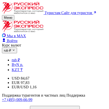
Туристам
Сайт для туристов
Меню
Мы в MAX
Войти
Курс валют
rub ₽
rub ₽
ByN р.
KZT ₸
USD
84,67
EUR
97,83
EUR/USD
1,16
Поддержка турагентов и частных лиц
Поддержка
+7 (495) 009-66-99