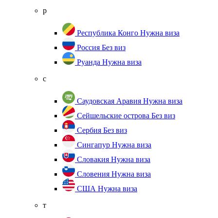
р
Республика Конго
Нужна виза
Россия
Без виз
Руанда
Нужна виза
с
Саудовская Аравия
Нужна виза
Сейшельские острова
Без виз
Сербия
Без виз
Сингапур
Нужна виза
Словакия
Нужна виза
Словения
Нужна виза
США
Нужна виза
т