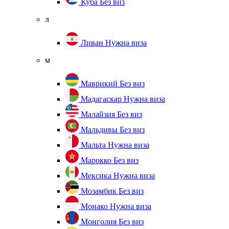
Куба
Без виз
л
Ливан
Нужна виза
м
Маврикий
Без виз
Мадагаскар
Нужна виза
Малайзия
Без виз
Мальдивы
Без виз
Мальта
Нужна виза
Марокко
Без виз
Мексика
Нужна виза
Мозамбик
Без виз
Монако
Нужна виза
Монголия
Без виз