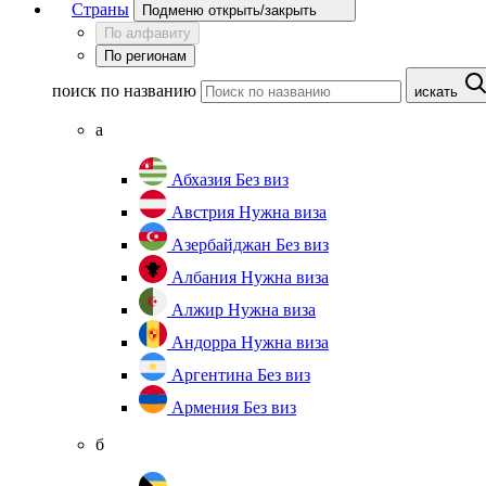
Страны
Подменю открыть/закрыть
По алфавиту
По регионам
поиск по названию
искать
а
Абхазия
Без виз
Австрия
Нужна виза
Азербайджан
Без виз
Албания
Нужна виза
Алжир
Нужна виза
Андорра
Нужна виза
Аргентина
Без виз
Армения
Без виз
б