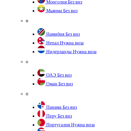
Монголия
Без виз
Мьянма
Без виз
н
Намибия
Без виз
Непал
Нужна виза
Нидерланды
Нужна виза
о
ОАЭ
Без виз
Оман
Без виз
п
Панама
Без виз
Перу
Без виз
Португалия
Нужна виза