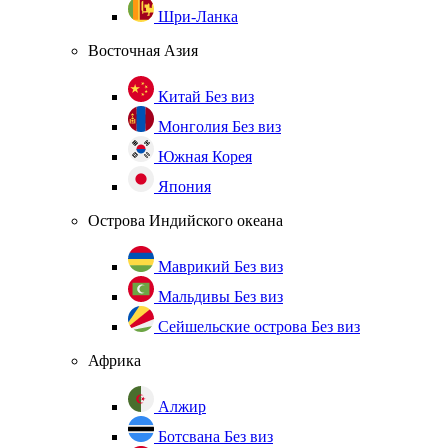
Шри-Ланка
Восточная Азия
Китай
Без виз
Монголия
Без виз
Южная Корея
Япония
Острова Индийского океана
Маврикий
Без виз
Мальдивы
Без виз
Сейшельские острова
Без виз
Африка
Алжир
Ботсвана
Без виз