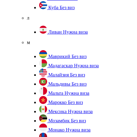
Куба
Без виз
л
Ливан
Нужна виза
м
Маврикий
Без виз
Мадагаскар
Нужна виза
Малайзия
Без виз
Мальдивы
Без виз
Мальта
Нужна виза
Марокко
Без виз
Мексика
Нужна виза
Мозамбик
Без виз
Монако
Нужна виза