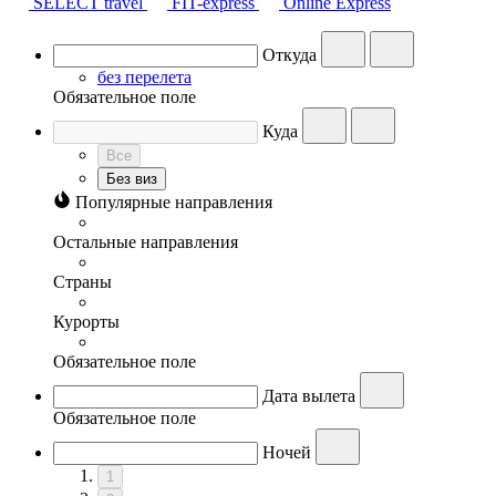
SELECT travel
FIT-express
Online Express
Откуда
без перелета
Обязательное поле
Куда
Все
Без виз
Популярные направления
Остальные направления
Страны
Курорты
Обязательное поле
Дата вылета
Обязательное поле
Ночей
1