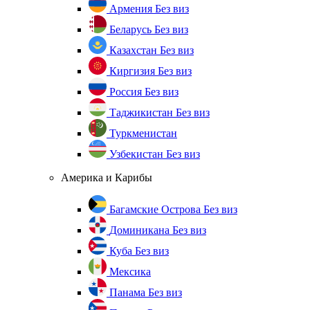
Армения
Без виз
Беларусь
Без виз
Казахстан
Без виз
Киргизия
Без виз
Россия
Без виз
Таджикистан
Без виз
Туркменистан
Узбекистан
Без виз
Америка и Карибы
Багамские Острова
Без виз
Доминикана
Без виз
Куба
Без виз
Мексика
Панама
Без виз