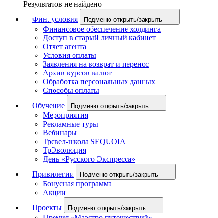
Результатов не найдено
Фин. условия
Подменю открыть/закрыть
Финансовое обеспечение холдинга
Доступ в старый личный кабинет
Отчет агента
Условия оплаты
Заявления на возврат и перенос
Архив курсов валют
Обработка персональных данных
Способы оплаты
Обучение
Подменю открыть/закрыть
Мероприятия
Рекламные туры
Вебинары
Тревел-школа SEQUOIA
ТрЭволюция
День «Русского Экспресса»
Привилегии
Подменю открыть/закрыть
Бонусная программа
Акции
Проекты
Подменю открыть/закрыть
Премия «Маэстро путешествий»