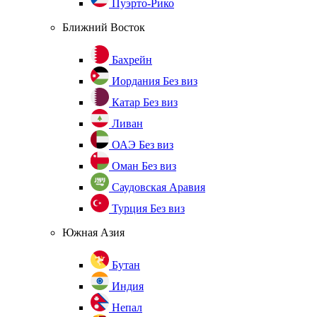
Пуэрто-Рико
Ближний Восток
Бахрейн
Иордания
Без виз
Катар
Без виз
Ливан
ОАЭ
Без виз
Оман
Без виз
Саудовская Аравия
Турция
Без виз
Южная Азия
Бутан
Индия
Непал