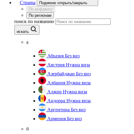
Страны
Подменю открыть/закрыть
По алфавиту
По регионам
поиск по названию
искать
а
Абхазия
Без виз
Австрия
Нужна виза
Азербайджан
Без виз
Албания
Нужна виза
Алжир
Нужна виза
Андорра
Нужна виза
Аргентина
Без виз
Армения
Без виз
б