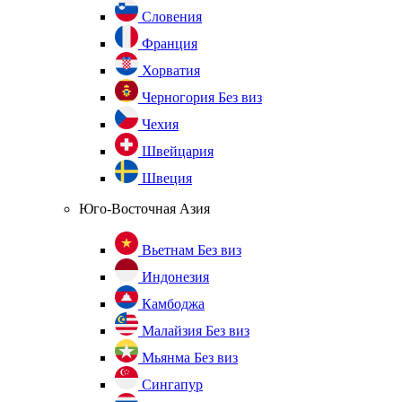
Словения
Франция
Хорватия
Черногория
Без виз
Чехия
Швейцария
Швеция
Юго-Восточная Азия
Вьетнам
Без виз
Индонезия
Камбоджа
Малайзия
Без виз
Мьянма
Без виз
Сингапур