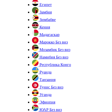
Египет
Замбия
Зимбабве
Кения
Мадагаскар
Марокко
Без виз
Мозамбик
Без виз
Намибия
Без виз
Республика Конго
Руанда
Танзания
Тунис
Без виз
Уганда
Эфиопия
ЮАР
Без виз