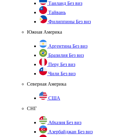
Таиланд
Без виз
Тайвань
Филиппины
Без виз
Южная Америка
Аргентина
Без виз
Бразилия
Без виз
Перу
Без виз
Чили
Без виз
Северная Америка
США
СНГ
Абхазия
Без виз
Азербайджан
Без виз