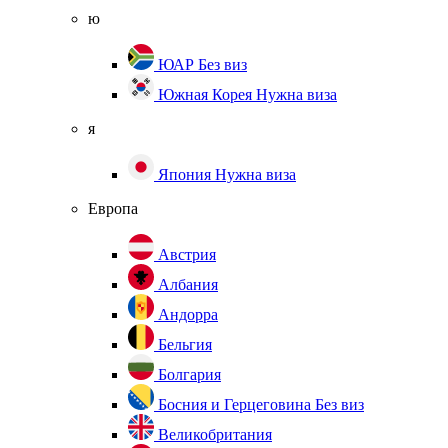
ю
ЮАР
Без виз
Южная Корея
Нужна виза
я
Япония
Нужна виза
Европа
Австрия
Албания
Андорра
Бельгия
Болгария
Босния и Герцеговина
Без виз
Великобритания