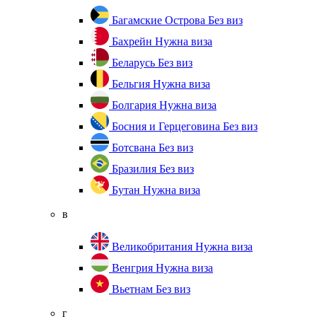
Багамские Острова
Без виз
Бахрейн
Нужна виза
Беларусь
Без виз
Бельгия
Нужна виза
Болгария
Нужна виза
Босния и Герцеговина
Без виз
Ботсвана
Без виз
Бразилия
Без виз
Бутан
Нужна виза
в
Великобритания
Нужна виза
Венгрия
Нужна виза
Вьетнам
Без виз
г