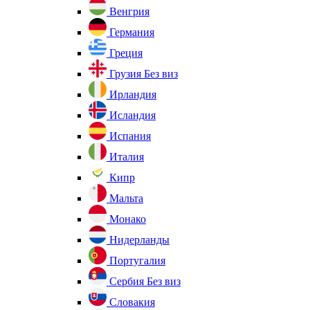
Венгрия
Германия
Греция
Грузия
Без виз
Ирландия
Исландия
Испания
Италия
Кипр
Мальта
Монако
Нидерланды
Португалия
Сербия
Без виз
Словакия