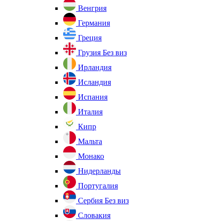
Венгрия
Германия
Греция
Грузия
Без виз
Ирландия
Исландия
Испания
Италия
Кипр
Мальта
Монако
Нидерланды
Португалия
Сербия
Без виз
Словакия