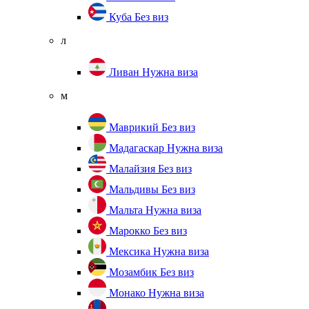
Куба
Без виз
л
Ливан
Нужна виза
м
Маврикий
Без виз
Мадагаскар
Нужна виза
Малайзия
Без виз
Мальдивы
Без виз
Мальта
Нужна виза
Марокко
Без виз
Мексика
Нужна виза
Мозамбик
Без виз
Монако
Нужна виза