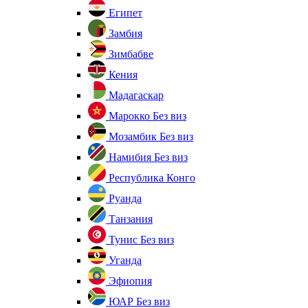
Египет
Замбия
Зимбабве
Кения
Мадагаскар
Марокко
Без виз
Мозамбик
Без виз
Намибия
Без виз
Республика Конго
Руанда
Танзания
Тунис
Без виз
Уганда
Эфиопия
ЮАР
Без виз