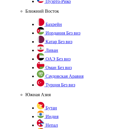
Пуэрто-Рико
Ближний Восток
Бахрейн
Иордания
Без виз
Катар
Без виз
Ливан
ОАЭ
Без виз
Оман
Без виз
Саудовская Аравия
Турция
Без виз
Южная Азия
Бутан
Индия
Непал