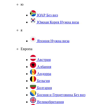
ю
ЮАР
Без виз
Южная Корея
Нужна виза
я
Япония
Нужна виза
Европа
Австрия
Албания
Андорра
Бельгия
Болгария
Босния и Герцеговина
Без виз
Великобритания