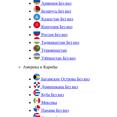
Армения
Без виз
Беларусь
Без виз
Казахстан
Без виз
Киргизия
Без виз
Россия
Без виз
Таджикистан
Без виз
Туркменистан
Узбекистан
Без виз
Америка и Карибы
Багамские Острова
Без виз
Доминикана
Без виз
Куба
Без виз
Мексика
Панама
Без виз