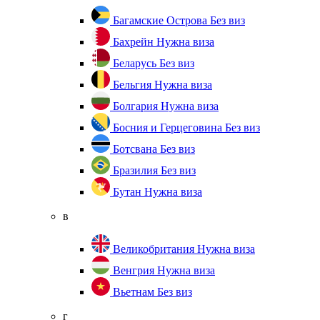
Багамские Острова
Без виз
Бахрейн
Нужна виза
Беларусь
Без виз
Бельгия
Нужна виза
Болгария
Нужна виза
Босния и Герцеговина
Без виз
Ботсвана
Без виз
Бразилия
Без виз
Бутан
Нужна виза
в
Великобритания
Нужна виза
Венгрия
Нужна виза
Вьетнам
Без виз
г