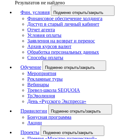
Результатов не найдено
Фин. условия
Подменю открыть/закрыть
Финансовое обеспечение холдинга
Доступ в старый личный кабинет
Отчет агента
Условия оплаты
Заявления на возврат и перенос
Архив курсов валют
Обработка персональных данных
Способы оплаты
Обучение
Подменю открыть/закрыть
Мероприятия
Рекламные туры
Вебинары
Тревел-школа SEQUOIA
ТрЭволюция
День «Русского Экспресса»
Привилегии
Подменю открыть/закрыть
Бонусная программа
Акции
Проекты
Подменю открыть/закрыть
Премия «Маэстро путешествий»