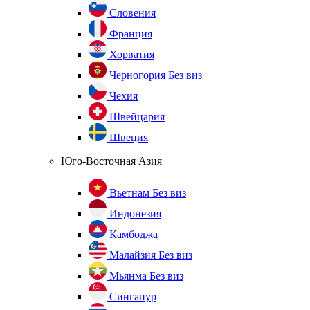
Словения
Франция
Хорватия
Черногория
Без виз
Чехия
Швейцария
Швеция
Юго-Восточная Азия
Вьетнам
Без виз
Индонезия
Камбоджа
Малайзия
Без виз
Мьянма
Без виз
Сингапур