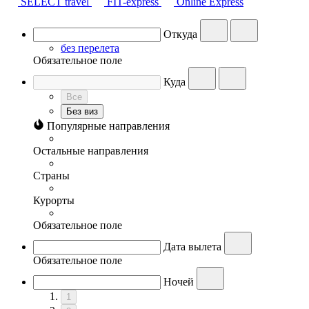
SELECT travel
FIT-express
Online Express
Откуда
без перелета
Обязательное поле
Куда
Все
Без виз
Популярные направления
Остальные направления
Страны
Курорты
Обязательное поле
Дата вылета
Обязательное поле
Ночей
1