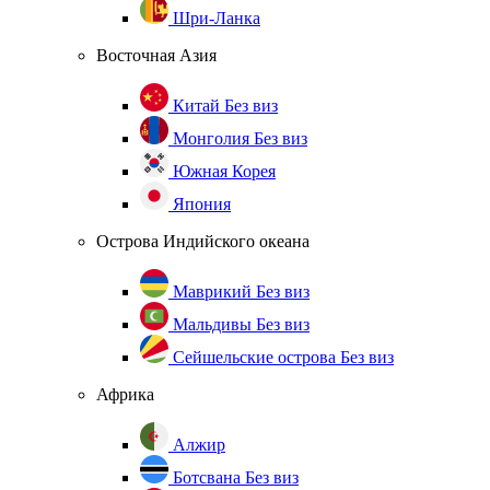
Шри-Ланка
Восточная Азия
Китай
Без виз
Монголия
Без виз
Южная Корея
Япония
Острова Индийского океана
Маврикий
Без виз
Мальдивы
Без виз
Сейшельские острова
Без виз
Африка
Алжир
Ботсвана
Без виз