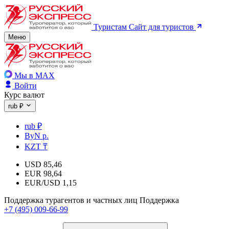
Туристам
Сайт для туристов
Меню
Мы в MAX
Войти
Курс валют
rub ₽
rub ₽
ByN р.
KZT ₸
USD
85,46
EUR
98,64
EUR/USD
1,15
Поддержка турагентов и частных лиц
Поддержка
+7 (495) 009-66-99