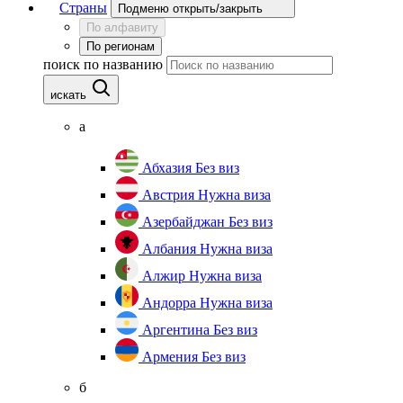
Страны
Подменю открыть/закрыть
По алфавиту
По регионам
поиск по названию
искать
а
Абхазия
Без виз
Австрия
Нужна виза
Азербайджан
Без виз
Албания
Нужна виза
Алжир
Нужна виза
Андорра
Нужна виза
Аргентина
Без виз
Армения
Без виз
б