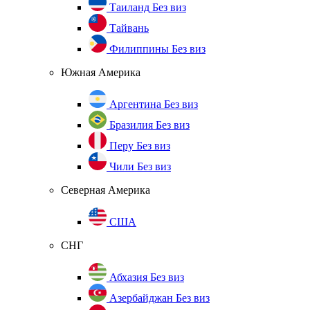
Таиланд
Без виз
Тайвань
Филиппины
Без виз
Южная Америка
Аргентина
Без виз
Бразилия
Без виз
Перу
Без виз
Чили
Без виз
Северная Америка
США
СНГ
Абхазия
Без виз
Азербайджан
Без виз