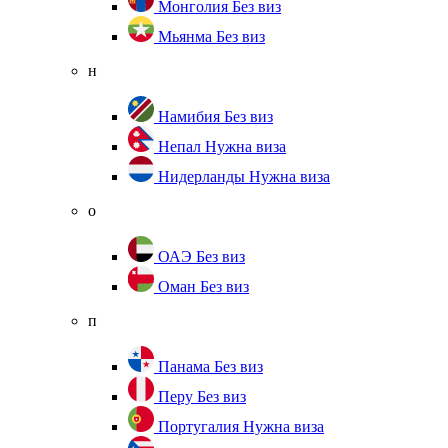
Монголия
Без виз
Мьянма
Без виз
н
Намибия
Без виз
Непал
Нужна виза
Нидерланды
Нужна виза
о
ОАЭ
Без виз
Оман
Без виз
п
Панама
Без виз
Перу
Без виз
Португалия
Нужна виза