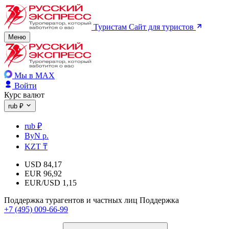
Туристам
Сайт для туристов
Меню
Мы в MAX
Войти
Курс валют
rub ₽
rub ₽
ByN р.
KZT ₸
USD
84,17
EUR
96,92
EUR/USD
1,15
Поддержка турагентов и частных лиц
Поддержка
+7 (495) 009-66-99