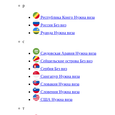
р
Республика Конго
Нужна виза
Россия
Без виз
Руанда
Нужна виза
с
Саудовская Аравия
Нужна виза
Сейшельские острова
Без виз
Сербия
Без виз
Сингапур
Нужна виза
Словакия
Нужна виза
Словения
Нужна виза
США
Нужна виза
т