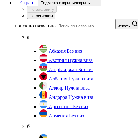
Страны
Подменю открыть/закрыть
По алфавиту
По регионам
поиск по названию
искать
а
Абхазия
Без виз
Австрия
Нужна виза
Азербайджан
Без виз
Албания
Нужна виза
Алжир
Нужна виза
Андорра
Нужна виза
Аргентина
Без виз
Армения
Без виз
б