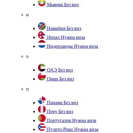
Мьянма
Без виз
н
Намибия
Без виз
Непал
Нужна виза
Нидерланды
Нужна виза
о
ОАЭ
Без виз
Оман
Без виз
п
Панама
Без виз
Перу
Без виз
Португалия
Нужна виза
Пуэрто-Рико
Нужна виза