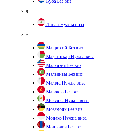
Куба
Без виз
л
Ливан
Нужна виза
м
Маврикий
Без виз
Мадагаскар
Нужна виза
Малайзия
Без виз
Мальдивы
Без виз
Мальта
Нужна виза
Марокко
Без виз
Мексика
Нужна виза
Мозамбик
Без виз
Монако
Нужна виза
Монголия
Без виз