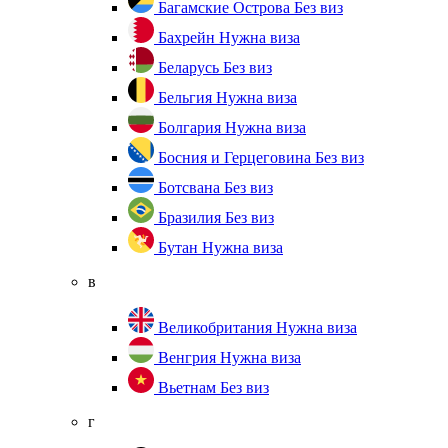
Багамские Острова
Без виз
Бахрейн
Нужна виза
Беларусь
Без виз
Бельгия
Нужна виза
Болгария
Нужна виза
Босния и Герцеговина
Без виз
Ботсвана
Без виз
Бразилия
Без виз
Бутан
Нужна виза
в
Великобритания
Нужна виза
Венгрия
Нужна виза
Вьетнам
Без виз
г