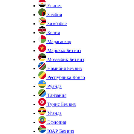
Египет
Замбия
Зимбабве
Кения
Мадагаскар
Марокко
Без виз
Мозамбик
Без виз
Намибия
Без виз
Республика Конго
Руанда
Танзания
Тунис
Без виз
Уганда
Эфиопия
ЮАР
Без виз