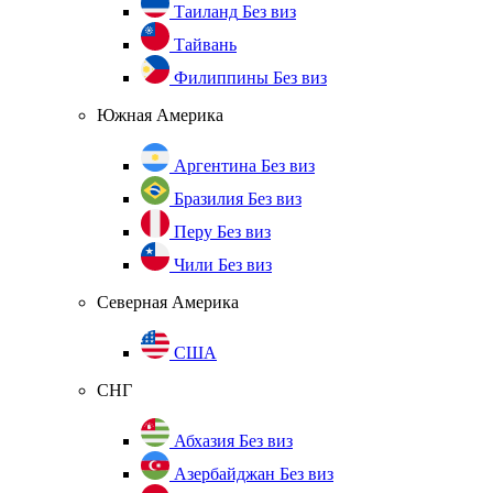
Таиланд
Без виз
Тайвань
Филиппины
Без виз
Южная Америка
Аргентина
Без виз
Бразилия
Без виз
Перу
Без виз
Чили
Без виз
Северная Америка
США
СНГ
Абхазия
Без виз
Азербайджан
Без виз