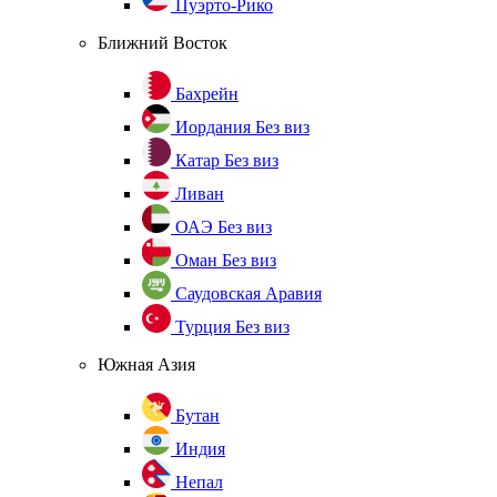
Пуэрто-Рико
Ближний Восток
Бахрейн
Иордания
Без виз
Катар
Без виз
Ливан
ОАЭ
Без виз
Оман
Без виз
Саудовская Аравия
Турция
Без виз
Южная Азия
Бутан
Индия
Непал