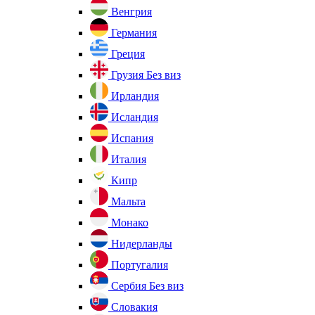
Венгрия
Германия
Греция
Грузия
Без виз
Ирландия
Исландия
Испания
Италия
Кипр
Мальта
Монако
Нидерланды
Португалия
Сербия
Без виз
Словакия