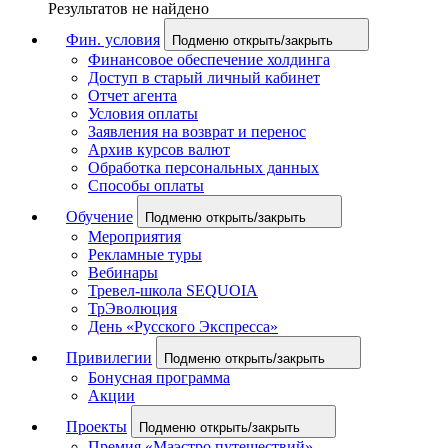
Результатов не найдено
Фин. условия
Подменю открыть/закрыть
Финансовое обеспечение холдинга
Доступ в старый личный кабинет
Отчет агента
Условия оплаты
Заявления на возврат и перенос
Архив курсов валют
Обработка персональных данных
Способы оплаты
Обучение
Подменю открыть/закрыть
Мероприятия
Рекламные туры
Вебинары
Тревел-школа SEQUOIA
ТрЭволюция
День «Русского Экспресса»
Привилегии
Подменю открыть/закрыть
Бонусная программа
Акции
Проекты
Подменю открыть/закрыть
Премия «Маэстро путешествий»