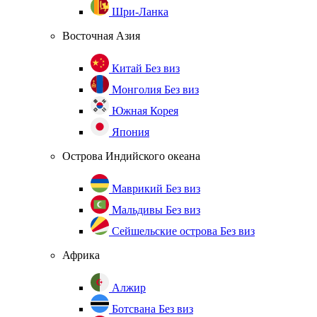
Шри-Ланка
Восточная Азия
Китай
Без виз
Монголия
Без виз
Южная Корея
Япония
Острова Индийского океана
Маврикий
Без виз
Мальдивы
Без виз
Сейшельские острова
Без виз
Африка
Алжир
Ботсвана
Без виз