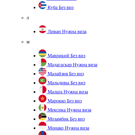
Куба
Без виз
л
Ливан
Нужна виза
м
Маврикий
Без виз
Мадагаскар
Нужна виза
Малайзия
Без виз
Мальдивы
Без виз
Мальта
Нужна виза
Марокко
Без виз
Мексика
Нужна виза
Мозамбик
Без виз
Монако
Нужна виза