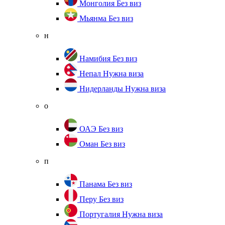
Монголия
Без виз
Мьянма
Без виз
н
Намибия
Без виз
Непал
Нужна виза
Нидерланды
Нужна виза
о
ОАЭ
Без виз
Оман
Без виз
п
Панама
Без виз
Перу
Без виз
Португалия
Нужна виза