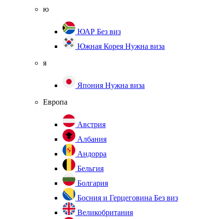
ю
ЮАР
Без виз
Южная Корея
Нужна виза
я
Япония
Нужна виза
Европа
Австрия
Албания
Андорра
Бельгия
Болгария
Босния и Герцеговина
Без виз
Великобритания