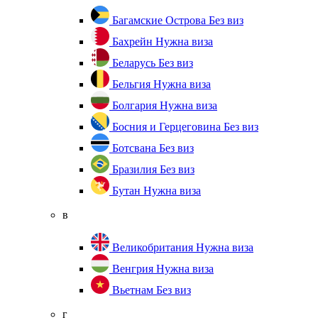
Багамские Острова
Без виз
Бахрейн
Нужна виза
Беларусь
Без виз
Бельгия
Нужна виза
Болгария
Нужна виза
Босния и Герцеговина
Без виз
Ботсвана
Без виз
Бразилия
Без виз
Бутан
Нужна виза
в
Великобритания
Нужна виза
Венгрия
Нужна виза
Вьетнам
Без виз
г