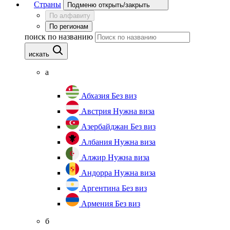
Страны
Подменю открыть/закрыть
По алфавиту
По регионам
поиск по названию
искать
а
Абхазия
Без виз
Австрия
Нужна виза
Азербайджан
Без виз
Албания
Нужна виза
Алжир
Нужна виза
Андорра
Нужна виза
Аргентина
Без виз
Армения
Без виз
б