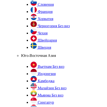
Словения
Франция
Хорватия
Черногория
Без виз
Чехия
Швейцария
Швеция
Юго-Восточная Азия
Вьетнам
Без виз
Индонезия
Камбоджа
Малайзия
Без виз
Мьянма
Без виз
Сингапур