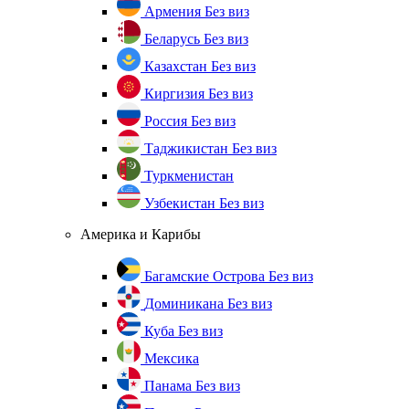
Армения
Без виз
Беларусь
Без виз
Казахстан
Без виз
Киргизия
Без виз
Россия
Без виз
Таджикистан
Без виз
Туркменистан
Узбекистан
Без виз
Америка и Карибы
Багамские Острова
Без виз
Доминикана
Без виз
Куба
Без виз
Мексика
Панама
Без виз