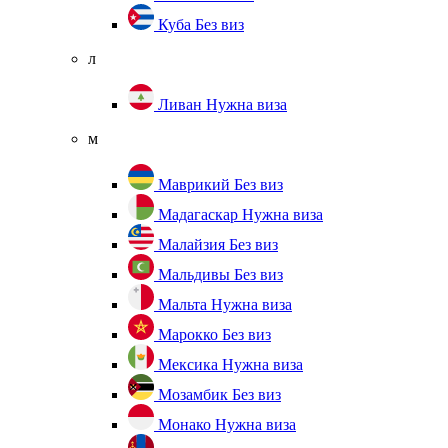
Куба
Без виз
л
Ливан
Нужна виза
м
Маврикий
Без виз
Мадагаскар
Нужна виза
Малайзия
Без виз
Мальдивы
Без виз
Мальта
Нужна виза
Марокко
Без виз
Мексика
Нужна виза
Мозамбик
Без виз
Монако
Нужна виза