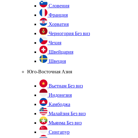
Словения
Франция
Хорватия
Черногория
Без виз
Чехия
Швейцария
Швеция
Юго-Восточная Азия
Вьетнам
Без виз
Индонезия
Камбоджа
Малайзия
Без виз
Мьянма
Без виз
Сингапур