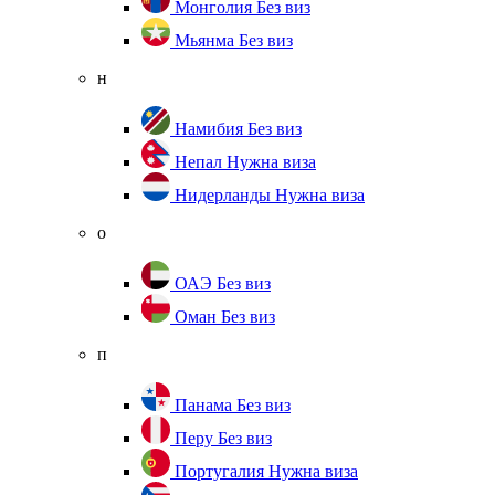
Монголия
Без виз
Мьянма
Без виз
н
Намибия
Без виз
Непал
Нужна виза
Нидерланды
Нужна виза
о
ОАЭ
Без виз
Оман
Без виз
п
Панама
Без виз
Перу
Без виз
Португалия
Нужна виза