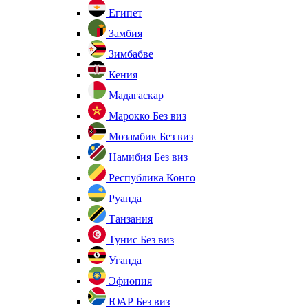
Египет
Замбия
Зимбабве
Кения
Мадагаскар
Марокко
Без виз
Мозамбик
Без виз
Намибия
Без виз
Республика Конго
Руанда
Танзания
Тунис
Без виз
Уганда
Эфиопия
ЮАР
Без виз