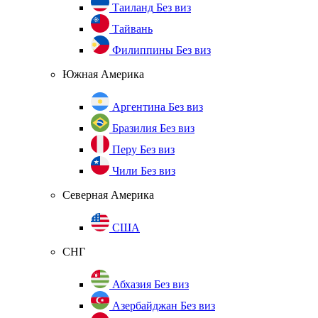
Таиланд
Без виз
Тайвань
Филиппины
Без виз
Южная Америка
Аргентина
Без виз
Бразилия
Без виз
Перу
Без виз
Чили
Без виз
Северная Америка
США
СНГ
Абхазия
Без виз
Азербайджан
Без виз