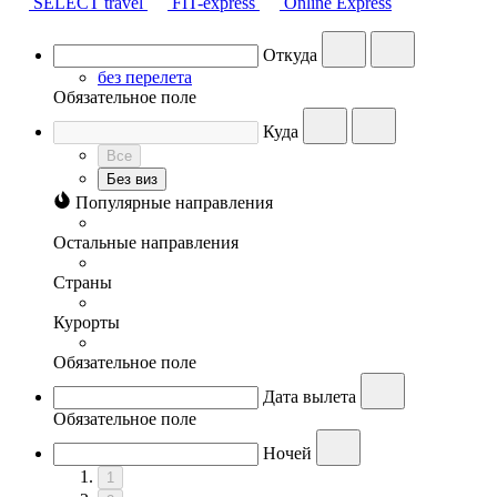
SELECT travel
FIT-express
Online Express
Откуда
без перелета
Обязательное поле
Куда
Все
Без виз
Популярные направления
Остальные направления
Страны
Курорты
Обязательное поле
Дата вылета
Обязательное поле
Ночей
1