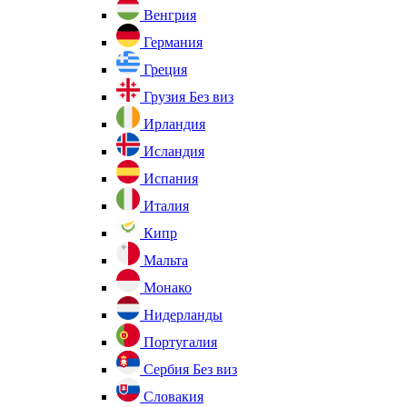
Венгрия
Германия
Греция
Грузия
Без виз
Ирландия
Исландия
Испания
Италия
Кипр
Мальта
Монако
Нидерланды
Португалия
Сербия
Без виз
Словакия