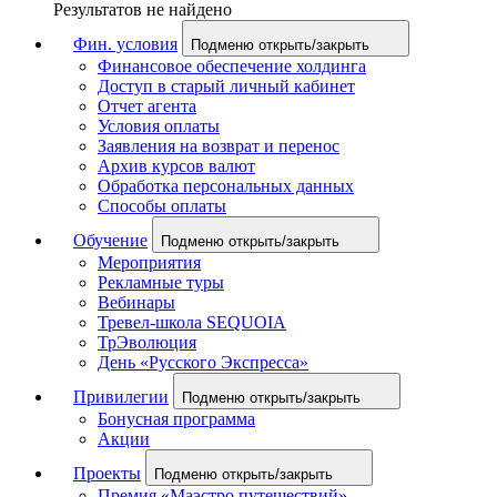
Результатов не найдено
Фин. условия
Подменю открыть/закрыть
Финансовое обеспечение холдинга
Доступ в старый личный кабинет
Отчет агента
Условия оплаты
Заявления на возврат и перенос
Архив курсов валют
Обработка персональных данных
Способы оплаты
Обучение
Подменю открыть/закрыть
Мероприятия
Рекламные туры
Вебинары
Тревел-школа SEQUOIA
ТрЭволюция
День «Русского Экспресса»
Привилегии
Подменю открыть/закрыть
Бонусная программа
Акции
Проекты
Подменю открыть/закрыть
Премия «Маэстро путешествий»