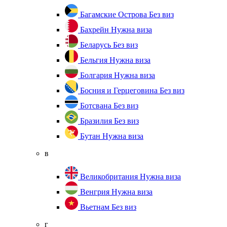
Багамские Острова
Без виз
Бахрейн
Нужна виза
Беларусь
Без виз
Бельгия
Нужна виза
Болгария
Нужна виза
Босния и Герцеговина
Без виз
Ботсвана
Без виз
Бразилия
Без виз
Бутан
Нужна виза
в
Великобритания
Нужна виза
Венгрия
Нужна виза
Вьетнам
Без виз
г