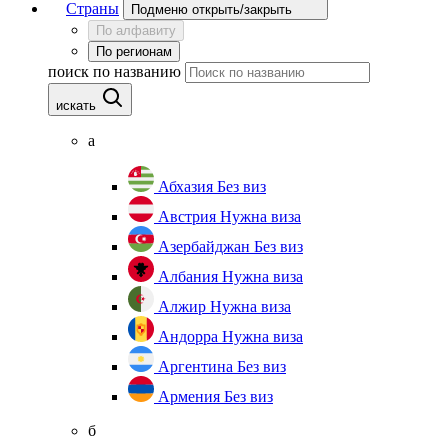
Страны
Подменю открыть/закрыть
По алфавиту
По регионам
поиск по названию
искать
а
Абхазия
Без виз
Австрия
Нужна виза
Азербайджан
Без виз
Албания
Нужна виза
Алжир
Нужна виза
Андорра
Нужна виза
Аргентина
Без виз
Армения
Без виз
б