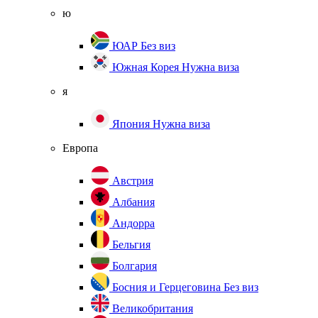
ю
ЮАР
Без виз
Южная Корея
Нужна виза
я
Япония
Нужна виза
Европа
Австрия
Албания
Андорра
Бельгия
Болгария
Босния и Герцеговина
Без виз
Великобритания