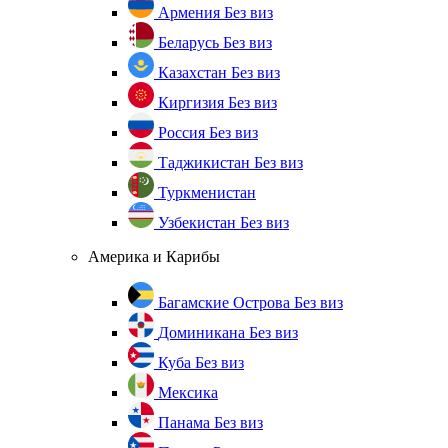
Армения
Без виз
Беларусь
Без виз
Казахстан
Без виз
Киргизия
Без виз
Россия
Без виз
Таджикистан
Без виз
Туркменистан
Узбекистан
Без виз
Америка и Карибы
Багамские Острова
Без виз
Доминикана
Без виз
Куба
Без виз
Мексика
Панама
Без виз