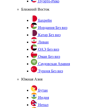
Пуэрто-Рико
Ближний Восток
Бахрейн
Иордания
Без виз
Катар
Без виз
Ливан
ОАЭ
Без виз
Оман
Без виз
Саудовская Аравия
Турция
Без виз
Южная Азия
Бутан
Индия
Непал