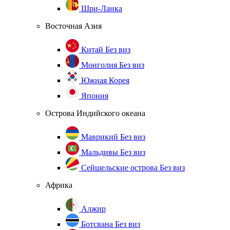
Шри-Ланка
Восточная Азия
Китай
Без виз
Монголия
Без виз
Южная Корея
Япония
Острова Индийского океана
Маврикий
Без виз
Мальдивы
Без виз
Сейшельские острова
Без виз
Африка
Алжир
Ботсвана
Без виз