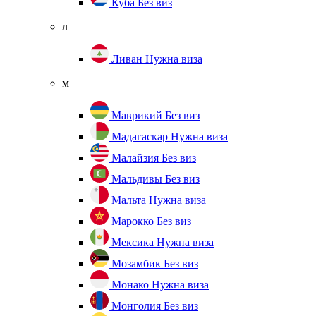
Куба
Без виз
л
Ливан
Нужна виза
м
Маврикий
Без виз
Мадагаскар
Нужна виза
Малайзия
Без виз
Мальдивы
Без виз
Мальта
Нужна виза
Марокко
Без виз
Мексика
Нужна виза
Мозамбик
Без виз
Монако
Нужна виза
Монголия
Без виз