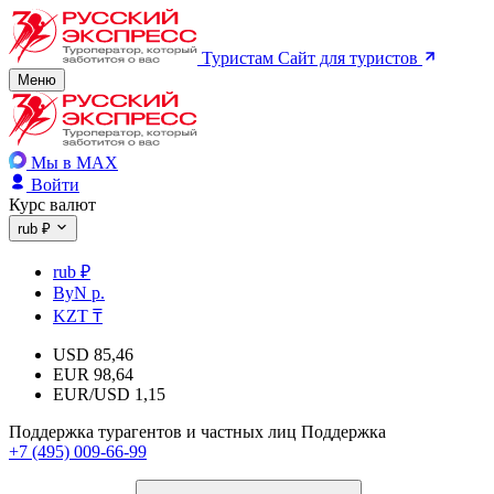
Туристам
Сайт для туристов
Меню
Мы в MAX
Войти
Курс валют
rub ₽
rub ₽
ByN р.
KZT ₸
USD
85,46
EUR
98,64
EUR/USD
1,15
Поддержка турагентов и частных лиц
Поддержка
+7 (495) 009-66-99