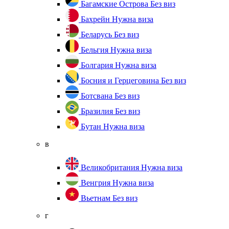
Багамские Острова
Без виз
Бахрейн
Нужна виза
Беларусь
Без виз
Бельгия
Нужна виза
Болгария
Нужна виза
Босния и Герцеговина
Без виз
Ботсвана
Без виз
Бразилия
Без виз
Бутан
Нужна виза
в
Великобритания
Нужна виза
Венгрия
Нужна виза
Вьетнам
Без виз
г