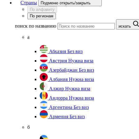
Страны
Подменю открыть/закрыть
По алфавиту
По регионам
поиск по названию
искать
а
Абхазия
Без виз
Австрия
Нужна виза
Азербайджан
Без виз
Албания
Нужна виза
Алжир
Нужна виза
Андорра
Нужна виза
Аргентина
Без виз
Армения
Без виз
б