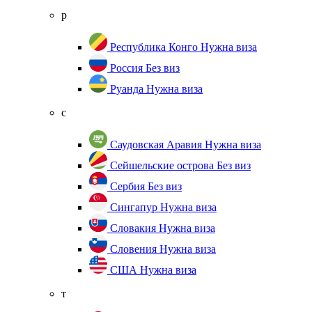
р
Республика Конго
Нужна виза
Россия
Без виз
Руанда
Нужна виза
с
Саудовская Аравия
Нужна виза
Сейшельские острова
Без виз
Сербия
Без виз
Сингапур
Нужна виза
Словакия
Нужна виза
Словения
Нужна виза
США
Нужна виза
т