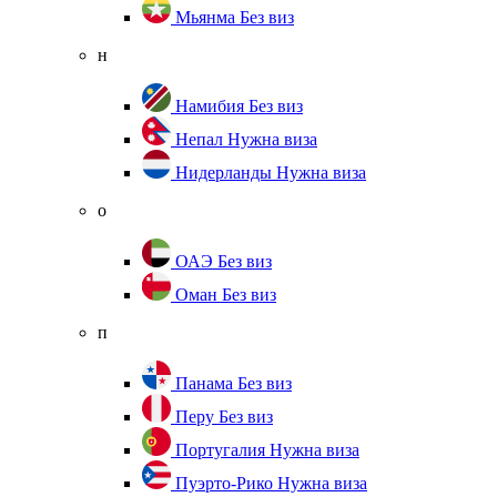
Мьянма
Без виз
н
Намибия
Без виз
Непал
Нужна виза
Нидерланды
Нужна виза
о
ОАЭ
Без виз
Оман
Без виз
п
Панама
Без виз
Перу
Без виз
Португалия
Нужна виза
Пуэрто-Рико
Нужна виза