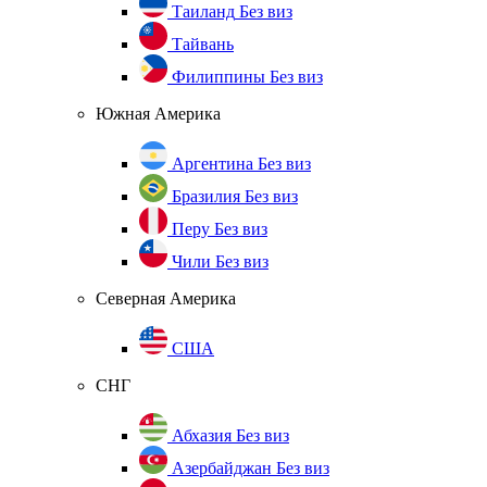
Таиланд
Без виз
Тайвань
Филиппины
Без виз
Южная Америка
Аргентина
Без виз
Бразилия
Без виз
Перу
Без виз
Чили
Без виз
Северная Америка
США
СНГ
Абхазия
Без виз
Азербайджан
Без виз