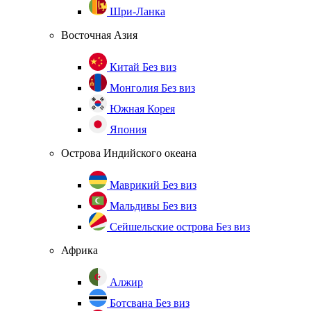
Шри-Ланка
Восточная Азия
Китай
Без виз
Монголия
Без виз
Южная Корея
Япония
Острова Индийского океана
Маврикий
Без виз
Мальдивы
Без виз
Сейшельские острова
Без виз
Африка
Алжир
Ботсвана
Без виз