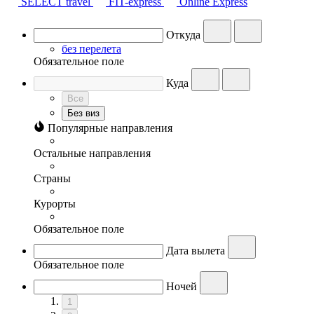
SELECT travel
FIT-express
Online Express
Откуда
без перелета
Обязательное поле
Куда
Все
Без виз
Популярные направления
Остальные направления
Страны
Курорты
Обязательное поле
Дата вылета
Обязательное поле
Ночей
1