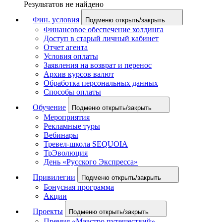
Результатов не найдено
Фин. условия
Подменю открыть/закрыть
Финансовое обеспечение холдинга
Доступ в старый личный кабинет
Отчет агента
Условия оплаты
Заявления на возврат и перенос
Архив курсов валют
Обработка персональных данных
Способы оплаты
Обучение
Подменю открыть/закрыть
Мероприятия
Рекламные туры
Вебинары
Тревел-школа SEQUOIA
ТрЭволюция
День «Русского Экспресса»
Привилегии
Подменю открыть/закрыть
Бонусная программа
Акции
Проекты
Подменю открыть/закрыть
Премия «Маэстро путешествий»