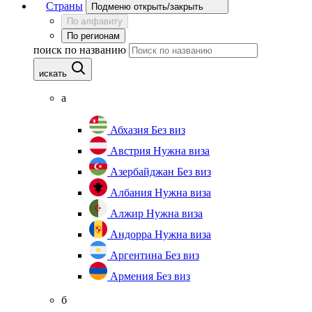
Страны
Подменю открыть/закрыть
По алфавиту
По регионам
поиск по названию
искать
а
Абхазия
Без виз
Австрия
Нужна виза
Азербайджан
Без виз
Албания
Нужна виза
Алжир
Нужна виза
Андорра
Нужна виза
Аргентина
Без виз
Армения
Без виз
б