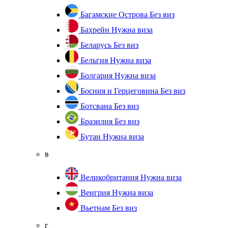
Багамские Острова
Без виз
Бахрейн
Нужна виза
Беларусь
Без виз
Бельгия
Нужна виза
Болгария
Нужна виза
Босния и Герцеговина
Без виз
Ботсвана
Без виз
Бразилия
Без виз
Бутан
Нужна виза
в
Великобритания
Нужна виза
Венгрия
Нужна виза
Вьетнам
Без виз
г