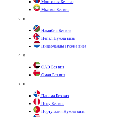
Монголия
Без виз
Мьянма
Без виз
н
Намибия
Без виз
Непал
Нужна виза
Нидерланды
Нужна виза
о
ОАЭ
Без виз
Оман
Без виз
п
Панама
Без виз
Перу
Без виз
Португалия
Нужна виза