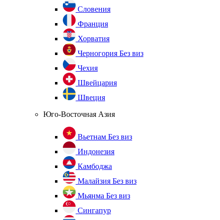
Словения
Франция
Хорватия
Черногория
Без виз
Чехия
Швейцария
Швеция
Юго-Восточная Азия
Вьетнам
Без виз
Индонезия
Камбоджа
Малайзия
Без виз
Мьянма
Без виз
Сингапур