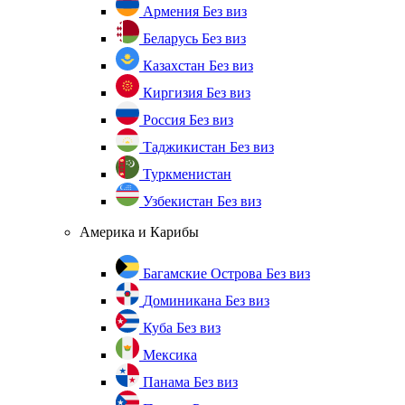
Армения
Без виз
Беларусь
Без виз
Казахстан
Без виз
Киргизия
Без виз
Россия
Без виз
Таджикистан
Без виз
Туркменистан
Узбекистан
Без виз
Америка и Карибы
Багамские Острова
Без виз
Доминикана
Без виз
Куба
Без виз
Мексика
Панама
Без виз