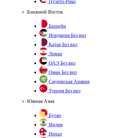
Пуэрто-Рико
Ближний Восток
Бахрейн
Иордания
Без виз
Катар
Без виз
Ливан
ОАЭ
Без виз
Оман
Без виз
Саудовская Аравия
Турция
Без виз
Южная Азия
Бутан
Индия
Непал