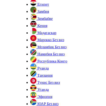
Египет
Замбия
Зимбабве
Кения
Мадагаскар
Марокко
Без виз
Мозамбик
Без виз
Намибия
Без виз
Республика Конго
Руанда
Танзания
Тунис
Без виз
Уганда
Эфиопия
ЮАР
Без виз