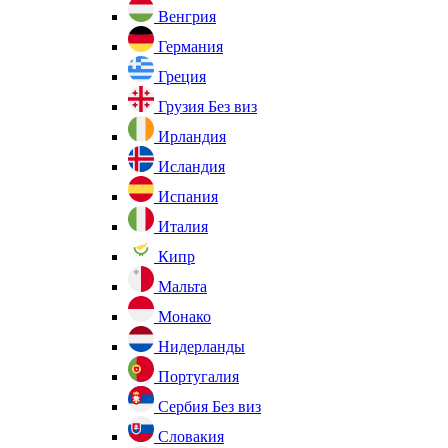
Венгрия
Германия
Греция
Грузия
Без виз
Ирландия
Исландия
Испания
Италия
Кипр
Мальта
Монако
Нидерланды
Португалия
Сербия
Без виз
Словакия