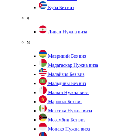
Куба
Без виз
л
Ливан
Нужна виза
м
Маврикий
Без виз
Мадагаскар
Нужна виза
Малайзия
Без виз
Мальдивы
Без виз
Мальта
Нужна виза
Марокко
Без виз
Мексика
Нужна виза
Мозамбик
Без виз
Монако
Нужна виза