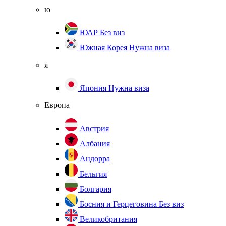
ю
ЮАР
Без виз
Южная Корея
Нужна виза
я
Япония
Нужна виза
Европа
Австрия
Албания
Андорра
Бельгия
Болгария
Босния и Герцеговина
Без виз
Великобритания