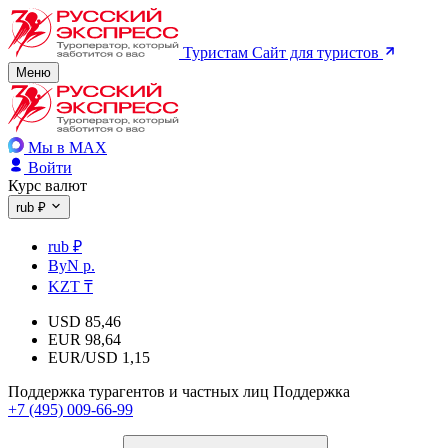
Туристам
Сайт для туристов
Меню
Мы в MAX
Войти
Курс валют
rub ₽
rub ₽
ByN р.
KZT ₸
USD
85,46
EUR
98,64
EUR/USD
1,15
Поддержка турагентов и частных лиц
Поддержка
+7 (495) 009-66-99