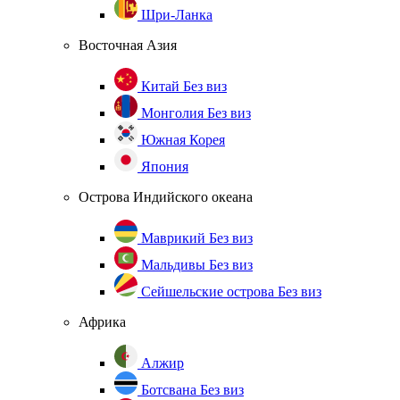
Шри-Ланка
Восточная Азия
Китай
Без виз
Монголия
Без виз
Южная Корея
Япония
Острова Индийского океана
Маврикий
Без виз
Мальдивы
Без виз
Сейшельские острова
Без виз
Африка
Алжир
Ботсвана
Без виз