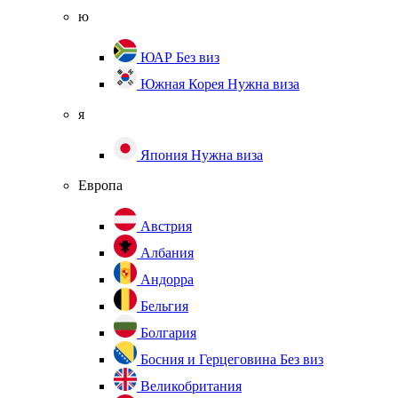
ю
ЮАР
Без виз
Южная Корея
Нужна виза
я
Япония
Нужна виза
Европа
Австрия
Албания
Андорра
Бельгия
Болгария
Босния и Герцеговина
Без виз
Великобритания