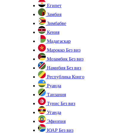
Египет
Замбия
Зимбабве
Кения
Мадагаскар
Марокко
Без виз
Мозамбик
Без виз
Намибия
Без виз
Республика Конго
Руанда
Танзания
Тунис
Без виз
Уганда
Эфиопия
ЮАР
Без виз