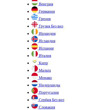
Венгрия
Германия
Греция
Грузия
Без виз
Ирландия
Исландия
Испания
Италия
Кипр
Мальта
Монако
Нидерланды
Португалия
Сербия
Без виз
Словакия