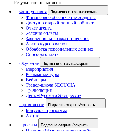
Результатов не найдено
Фин. условия
Подменю открыть/закрыть
Финансовое обеспечение холдинга
Доступ в старый личный кабинет
Отчет агента
Условия оплаты
Заявления на возврат и перенос
Архив курсов валют
Обработка персональных данных
Способы оплаты
Обучение
Подменю открыть/закрыть
Мероприятия
Рекламные туры
Вебинары
Тревел-школа SEQUOIA
ТрЭволюция
День «Русского Экспресса»
Привилегии
Подменю открыть/закрыть
Бонусная программа
Акции
Проекты
Подменю открыть/закрыть
Премия «Маэстро путешествий»