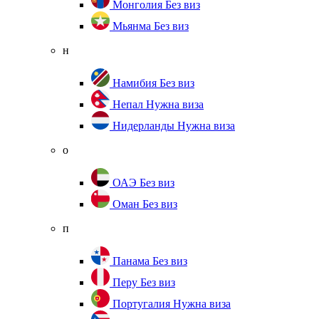
Монголия
Без виз
Мьянма
Без виз
н
Намибия
Без виз
Непал
Нужна виза
Нидерланды
Нужна виза
о
ОАЭ
Без виз
Оман
Без виз
п
Панама
Без виз
Перу
Без виз
Португалия
Нужна виза