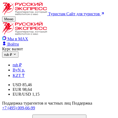
Туристам
Сайт для туристов
Меню
Мы в MAX
Войти
Курс валют
rub ₽
rub ₽
ByN р.
KZT ₸
USD
85,46
EUR
98,64
EUR/USD
1,15
Поддержка турагентов и частных лиц
Поддержка
+7 (495) 009-66-99