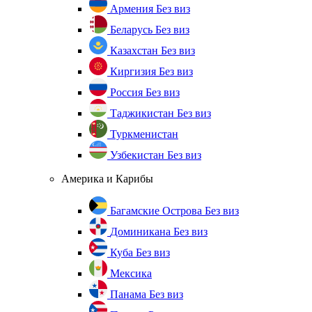
Армения
Без виз
Беларусь
Без виз
Казахстан
Без виз
Киргизия
Без виз
Россия
Без виз
Таджикистан
Без виз
Туркменистан
Узбекистан
Без виз
Америка и Карибы
Багамские Острова
Без виз
Доминикана
Без виз
Куба
Без виз
Мексика
Панама
Без виз