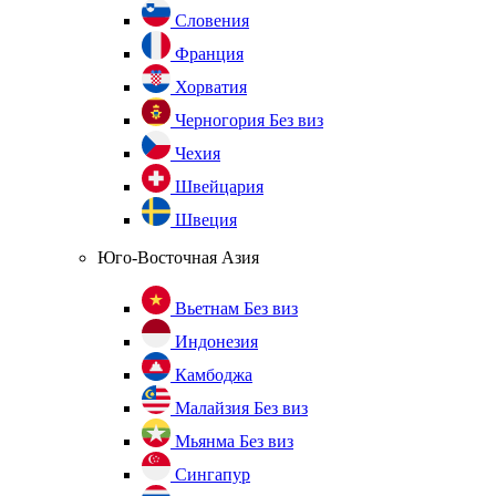
Словения
Франция
Хорватия
Черногория
Без виз
Чехия
Швейцария
Швеция
Юго-Восточная Азия
Вьетнам
Без виз
Индонезия
Камбоджа
Малайзия
Без виз
Мьянма
Без виз
Сингапур