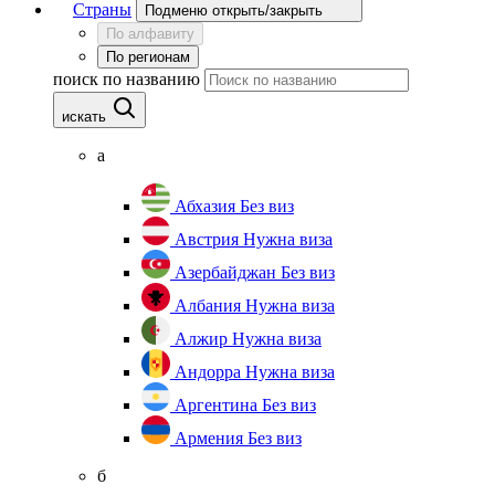
Страны
Подменю открыть/закрыть
По алфавиту
По регионам
поиск по названию
искать
а
Абхазия
Без виз
Австрия
Нужна виза
Азербайджан
Без виз
Албания
Нужна виза
Алжир
Нужна виза
Андорра
Нужна виза
Аргентина
Без виз
Армения
Без виз
б