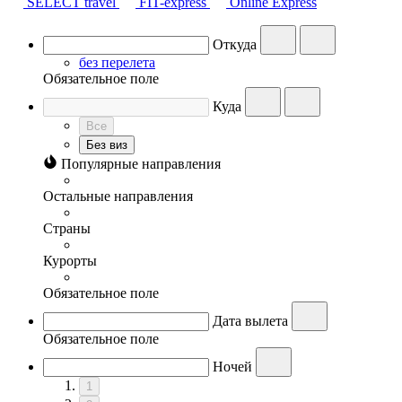
SELECT travel
FIT-express
Online Express
Откуда
без перелета
Обязательное поле
Куда
Все
Без виз
Популярные направления
Остальные направления
Страны
Курорты
Обязательное поле
Дата вылета
Обязательное поле
Ночей
1