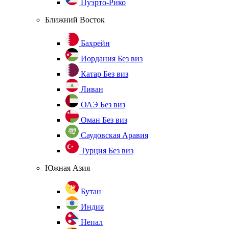
Пуэрто-Рико
Ближний Восток
Бахрейн
Иордания
Без виз
Катар
Без виз
Ливан
ОАЭ
Без виз
Оман
Без виз
Саудовская Аравия
Турция
Без виз
Южная Азия
Бутан
Индия
Непал