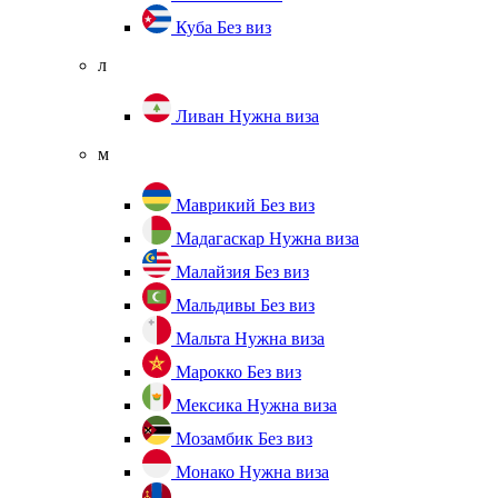
Куба
Без виз
л
Ливан
Нужна виза
м
Маврикий
Без виз
Мадагаскар
Нужна виза
Малайзия
Без виз
Мальдивы
Без виз
Мальта
Нужна виза
Марокко
Без виз
Мексика
Нужна виза
Мозамбик
Без виз
Монако
Нужна виза