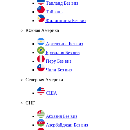
Таиланд
Без виз
Тайвань
Филиппины
Без виз
Южная Америка
Аргентина
Без виз
Бразилия
Без виз
Перу
Без виз
Чили
Без виз
Северная Америка
США
СНГ
Абхазия
Без виз
Азербайджан
Без виз