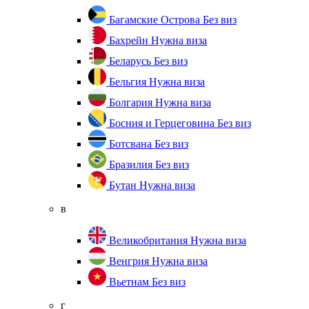
Багамские Острова
Без виз
Бахрейн
Нужна виза
Беларусь
Без виз
Бельгия
Нужна виза
Болгария
Нужна виза
Босния и Герцеговина
Без виз
Ботсвана
Без виз
Бразилия
Без виз
Бутан
Нужна виза
в
Великобритания
Нужна виза
Венгрия
Нужна виза
Вьетнам
Без виз
г