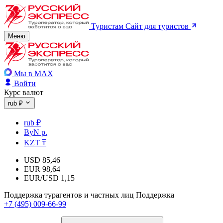
Туристам
Сайт для туристов
Меню
Мы в MAX
Войти
Курс валют
rub ₽
rub ₽
ByN р.
KZT ₸
USD
85,46
EUR
98,64
EUR/USD
1,15
Поддержка турагентов и частных лиц
Поддержка
+7 (495) 009-66-99