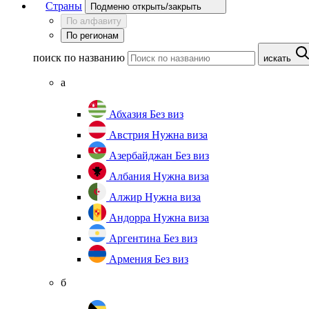
Страны
Подменю открыть/закрыть
По алфавиту
По регионам
поиск по названию
искать
а
Абхазия
Без виз
Австрия
Нужна виза
Азербайджан
Без виз
Албания
Нужна виза
Алжир
Нужна виза
Андорра
Нужна виза
Аргентина
Без виз
Армения
Без виз
б