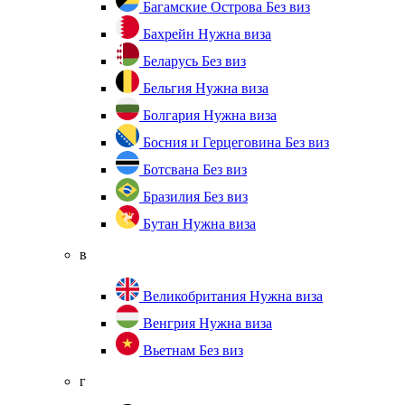
Багамские Острова
Без виз
Бахрейн
Нужна виза
Беларусь
Без виз
Бельгия
Нужна виза
Болгария
Нужна виза
Босния и Герцеговина
Без виз
Ботсвана
Без виз
Бразилия
Без виз
Бутан
Нужна виза
в
Великобритания
Нужна виза
Венгрия
Нужна виза
Вьетнам
Без виз
г