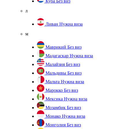
Куба
Без виз
л
Ливан
Нужна виза
м
Маврикий
Без виз
Мадагаскар
Нужна виза
Малайзия
Без виз
Мальдивы
Без виз
Мальта
Нужна виза
Марокко
Без виз
Мексика
Нужна виза
Мозамбик
Без виз
Монако
Нужна виза
Монголия
Без виз