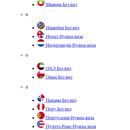
Мьянма
Без виз
н
Намибия
Без виз
Непал
Нужна виза
Нидерланды
Нужна виза
о
ОАЭ
Без виз
Оман
Без виз
п
Панама
Без виз
Перу
Без виз
Португалия
Нужна виза
Пуэрто-Рико
Нужна виза