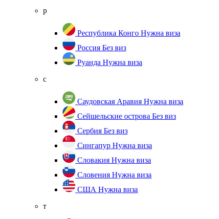
р
Республика Конго
Нужна виза
Россия
Без виз
Руанда
Нужна виза
с
Саудовская Аравия
Нужна виза
Сейшельские острова
Без виз
Сербия
Без виз
Сингапур
Нужна виза
Словакия
Нужна виза
Словения
Нужна виза
США
Нужна виза
т