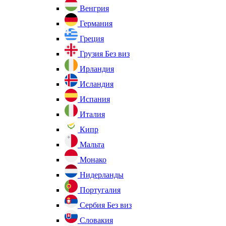
Венгрия
Германия
Греция
Грузия
Без виз
Ирландия
Исландия
Испания
Италия
Кипр
Мальта
Монако
Нидерланды
Португалия
Сербия
Без виз
Словакия