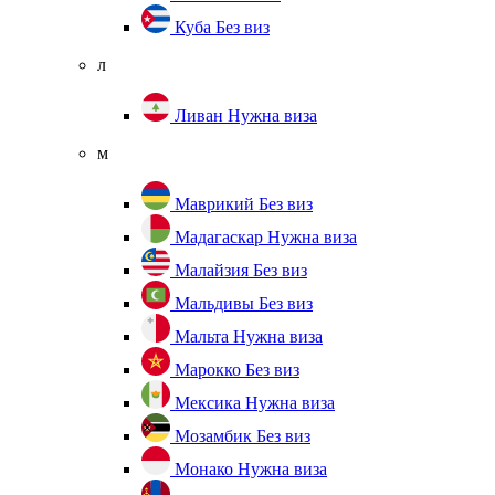
Куба
Без виз
л
Ливан
Нужна виза
м
Маврикий
Без виз
Мадагаскар
Нужна виза
Малайзия
Без виз
Мальдивы
Без виз
Мальта
Нужна виза
Марокко
Без виз
Мексика
Нужна виза
Мозамбик
Без виз
Монако
Нужна виза