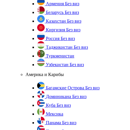
Армения
Без виз
Беларусь
Без виз
Казахстан
Без виз
Киргизия
Без виз
Россия
Без виз
Таджикистан
Без виз
Туркменистан
Узбекистан
Без виз
Америка и Карибы
Багамские Острова
Без виз
Доминикана
Без виз
Куба
Без виз
Мексика
Панама
Без виз