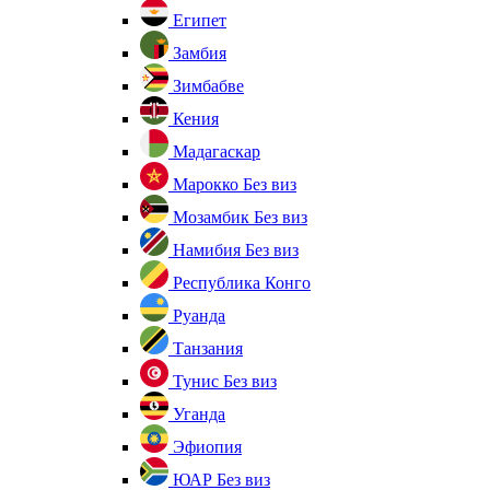
Египет
Замбия
Зимбабве
Кения
Мадагаскар
Марокко
Без виз
Мозамбик
Без виз
Намибия
Без виз
Республика Конго
Руанда
Танзания
Тунис
Без виз
Уганда
Эфиопия
ЮАР
Без виз