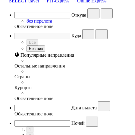
SELECT travel
FIT-express
Online Express
Откуда
без перелета
Обязательное поле
Куда
Все
Без виз
Популярные направления
Остальные направления
Страны
Курорты
Обязательное поле
Дата вылета
Обязательное поле
Ночей
1