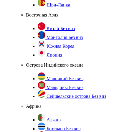
Шри-Ланка
Восточная Азия
Китай
Без виз
Монголия
Без виз
Южная Корея
Япония
Острова Индийского океана
Маврикий
Без виз
Мальдивы
Без виз
Сейшельские острова
Без виз
Африка
Алжир
Ботсвана
Без виз