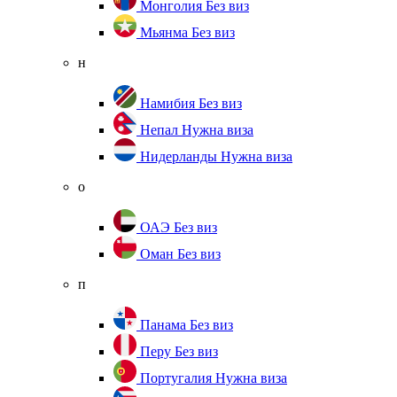
Монголия
Без виз
Мьянма
Без виз
н
Намибия
Без виз
Непал
Нужна виза
Нидерланды
Нужна виза
о
ОАЭ
Без виз
Оман
Без виз
п
Панама
Без виз
Перу
Без виз
Португалия
Нужна виза