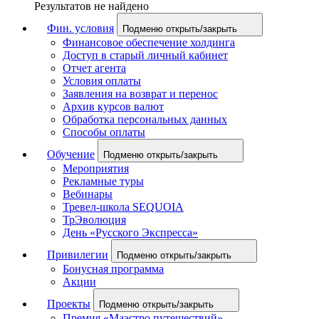
Результатов не найдено
Фин. условия
Подменю открыть/закрыть
Финансовое обеспечение холдинга
Доступ в старый личный кабинет
Отчет агента
Условия оплаты
Заявления на возврат и перенос
Архив курсов валют
Обработка персональных данных
Способы оплаты
Обучение
Подменю открыть/закрыть
Мероприятия
Рекламные туры
Вебинары
Тревел-школа SEQUOIA
ТрЭволюция
День «Русского Экспресса»
Привилегии
Подменю открыть/закрыть
Бонусная программа
Акции
Проекты
Подменю открыть/закрыть
Премия «Маэстро путешествий»