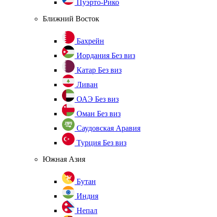
Пуэрто-Рико
Ближний Восток
Бахрейн
Иордания
Без виз
Катар
Без виз
Ливан
ОАЭ
Без виз
Оман
Без виз
Саудовская Аравия
Турция
Без виз
Южная Азия
Бутан
Индия
Непал