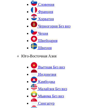
Словения
Франция
Хорватия
Черногория
Без виз
Чехия
Швейцария
Швеция
Юго-Восточная Азия
Вьетнам
Без виз
Индонезия
Камбоджа
Малайзия
Без виз
Мьянма
Без виз
Сингапур