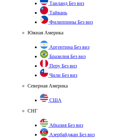
Таиланд
Без виз
Тайвань
Филиппины
Без виз
Южная Америка
Аргентина
Без виз
Бразилия
Без виз
Перу
Без виз
Чили
Без виз
Северная Америка
США
СНГ
Абхазия
Без виз
Азербайджан
Без виз