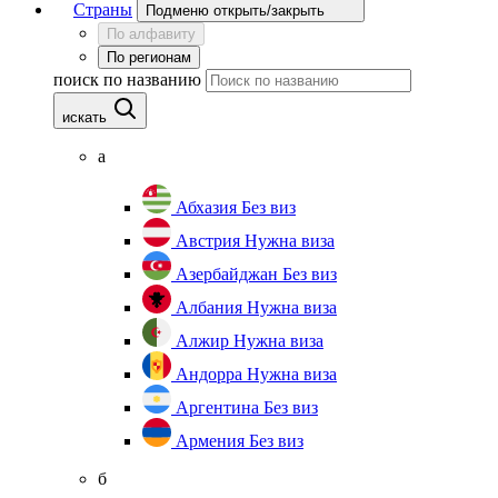
Страны
Подменю открыть/закрыть
По алфавиту
По регионам
поиск по названию
искать
а
Абхазия
Без виз
Австрия
Нужна виза
Азербайджан
Без виз
Албания
Нужна виза
Алжир
Нужна виза
Андорра
Нужна виза
Аргентина
Без виз
Армения
Без виз
б