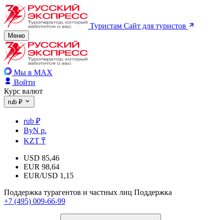
Туристам
Сайт для туристов
Меню
Мы в MAX
Войти
Курс валют
rub ₽
rub ₽
ByN р.
KZT ₸
USD
85,46
EUR
98,64
EUR/USD
1,15
Поддержка турагентов и частных лиц
Поддержка
+7 (495) 009-66-99