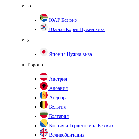
ю
ЮАР
Без виз
Южная Корея
Нужна виза
я
Япония
Нужна виза
Европа
Австрия
Албания
Андорра
Бельгия
Болгария
Босния и Герцеговина
Без виз
Великобритания