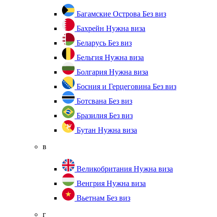
Багамские Острова
Без виз
Бахрейн
Нужна виза
Беларусь
Без виз
Бельгия
Нужна виза
Болгария
Нужна виза
Босния и Герцеговина
Без виз
Ботсвана
Без виз
Бразилия
Без виз
Бутан
Нужна виза
в
Великобритания
Нужна виза
Венгрия
Нужна виза
Вьетнам
Без виз
г