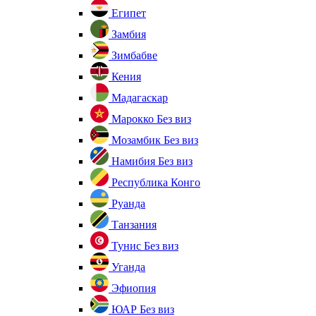
Египет
Замбия
Зимбабве
Кения
Мадагаскар
Марокко
Без виз
Мозамбик
Без виз
Намибия
Без виз
Республика Конго
Руанда
Танзания
Тунис
Без виз
Уганда
Эфиопия
ЮАР
Без виз