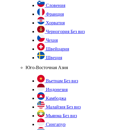
Словения
Франция
Хорватия
Черногория
Без виз
Чехия
Швейцария
Швеция
Юго-Восточная Азия
Вьетнам
Без виз
Индонезия
Камбоджа
Малайзия
Без виз
Мьянма
Без виз
Сингапур