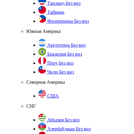
Таиланд
Без виз
Тайвань
Филиппины
Без виз
Южная Америка
Аргентина
Без виз
Бразилия
Без виз
Перу
Без виз
Чили
Без виз
Северная Америка
США
СНГ
Абхазия
Без виз
Азербайджан
Без виз