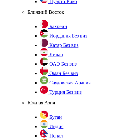
Пуэрто-Рико
Ближний Восток
Бахрейн
Иордания
Без виз
Катар
Без виз
Ливан
ОАЭ
Без виз
Оман
Без виз
Саудовская Аравия
Турция
Без виз
Южная Азия
Бутан
Индия
Непал