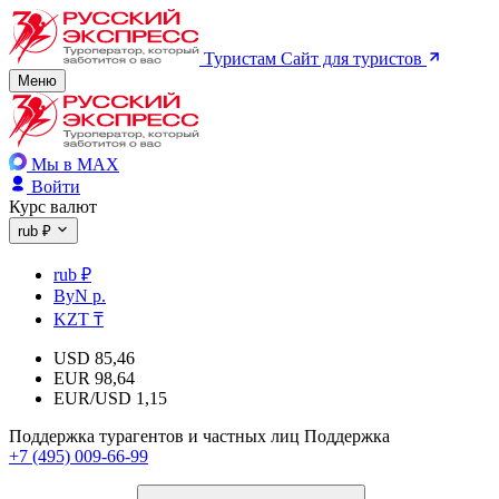
Туристам
Сайт для туристов
Меню
Мы в MAX
Войти
Курс валют
rub ₽
rub ₽
ByN р.
KZT ₸
USD
85,46
EUR
98,64
EUR/USD
1,15
Поддержка турагентов и частных лиц
Поддержка
+7 (495) 009-66-99