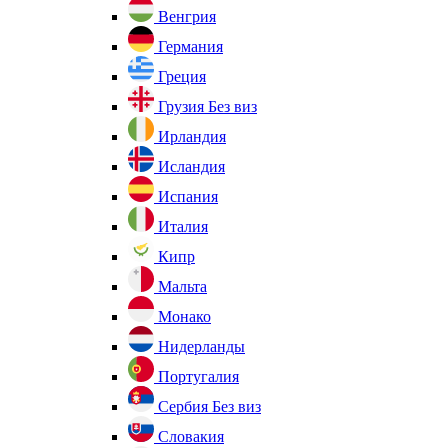
Венгрия
Германия
Греция
Грузия
Без виз
Ирландия
Исландия
Испания
Италия
Кипр
Мальта
Монако
Нидерланды
Португалия
Сербия
Без виз
Словакия