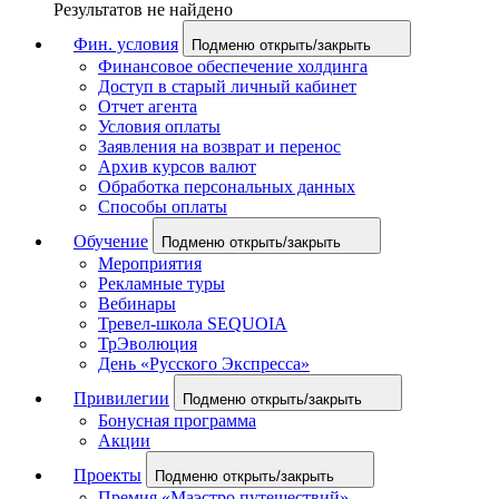
Результатов не найдено
Фин. условия
Подменю открыть/закрыть
Финансовое обеспечение холдинга
Доступ в старый личный кабинет
Отчет агента
Условия оплаты
Заявления на возврат и перенос
Архив курсов валют
Обработка персональных данных
Способы оплаты
Обучение
Подменю открыть/закрыть
Мероприятия
Рекламные туры
Вебинары
Тревел-школа SEQUOIA
ТрЭволюция
День «Русского Экспресса»
Привилегии
Подменю открыть/закрыть
Бонусная программа
Акции
Проекты
Подменю открыть/закрыть
Премия «Маэстро путешествий»