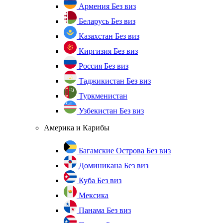
Армения
Без виз
Беларусь
Без виз
Казахстан
Без виз
Киргизия
Без виз
Россия
Без виз
Таджикистан
Без виз
Туркменистан
Узбекистан
Без виз
Америка и Карибы
Багамские Острова
Без виз
Доминикана
Без виз
Куба
Без виз
Мексика
Панама
Без виз