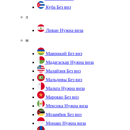
Куба
Без виз
л
Ливан
Нужна виза
м
Маврикий
Без виз
Мадагаскар
Нужна виза
Малайзия
Без виз
Мальдивы
Без виз
Мальта
Нужна виза
Марокко
Без виз
Мексика
Нужна виза
Мозамбик
Без виз
Монако
Нужна виза