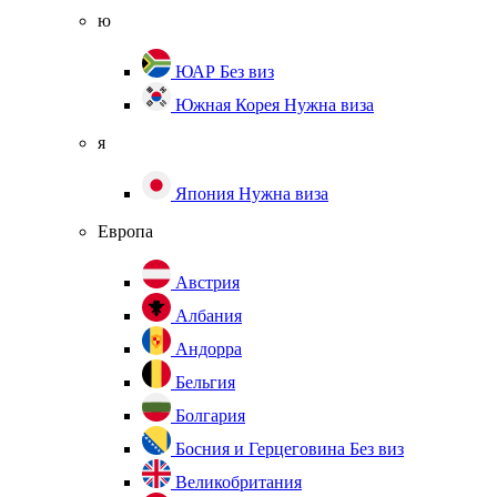
ю
ЮАР
Без виз
Южная Корея
Нужна виза
я
Япония
Нужна виза
Европа
Австрия
Албания
Андорра
Бельгия
Болгария
Босния и Герцеговина
Без виз
Великобритания