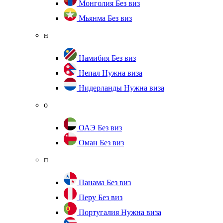
Монголия
Без виз
Мьянма
Без виз
н
Намибия
Без виз
Непал
Нужна виза
Нидерланды
Нужна виза
о
ОАЭ
Без виз
Оман
Без виз
п
Панама
Без виз
Перу
Без виз
Португалия
Нужна виза