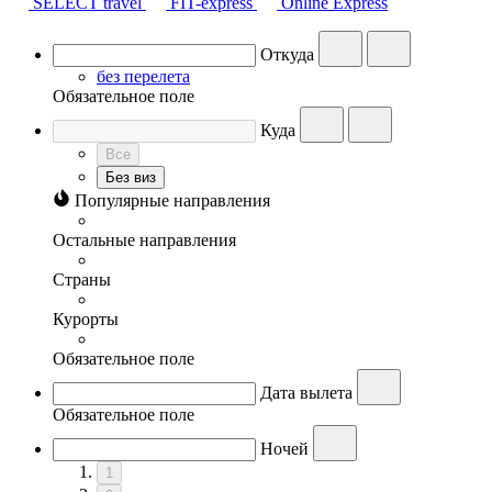
SELECT travel
FIT-express
Online Express
Откуда
без перелета
Обязательное поле
Куда
Все
Без виз
Популярные направления
Остальные направления
Страны
Курорты
Обязательное поле
Дата вылета
Обязательное поле
Ночей
1