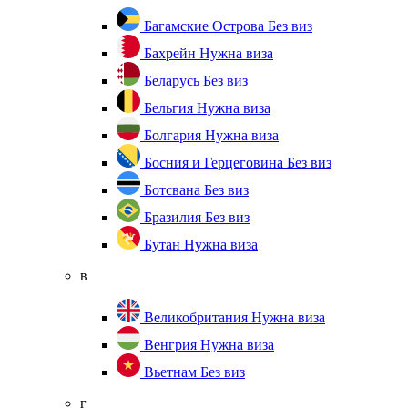
Багамские Острова
Без виз
Бахрейн
Нужна виза
Беларусь
Без виз
Бельгия
Нужна виза
Болгария
Нужна виза
Босния и Герцеговина
Без виз
Ботсвана
Без виз
Бразилия
Без виз
Бутан
Нужна виза
в
Великобритания
Нужна виза
Венгрия
Нужна виза
Вьетнам
Без виз
г