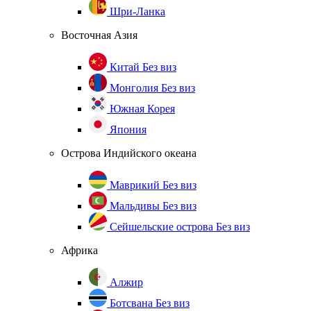
Шри-Ланка
Восточная Азия
Китай
Без виз
Монголия
Без виз
Южная Корея
Япония
Острова Индийского океана
Маврикий
Без виз
Мальдивы
Без виз
Сейшельские острова
Без виз
Африка
Алжир
Ботсвана
Без виз