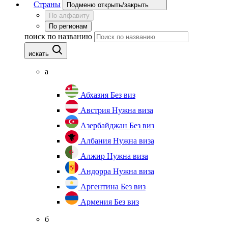
Страны
Подменю открыть/закрыть
По алфавиту
По регионам
поиск по названию
искать
а
Абхазия
Без виз
Австрия
Нужна виза
Азербайджан
Без виз
Албания
Нужна виза
Алжир
Нужна виза
Андорра
Нужна виза
Аргентина
Без виз
Армения
Без виз
б