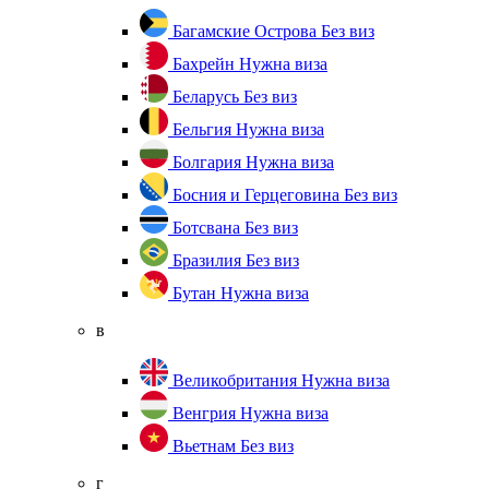
Багамские Острова
Без виз
Бахрейн
Нужна виза
Беларусь
Без виз
Бельгия
Нужна виза
Болгария
Нужна виза
Босния и Герцеговина
Без виз
Ботсвана
Без виз
Бразилия
Без виз
Бутан
Нужна виза
в
Великобритания
Нужна виза
Венгрия
Нужна виза
Вьетнам
Без виз
г