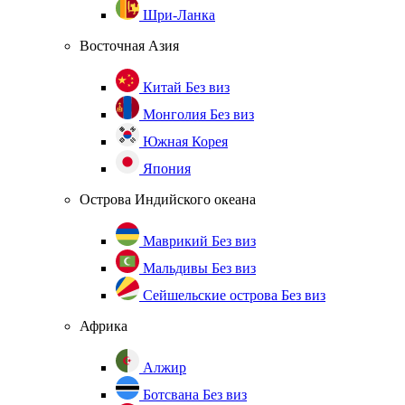
Шри-Ланка
Восточная Азия
Китай
Без виз
Монголия
Без виз
Южная Корея
Япония
Острова Индийского океана
Маврикий
Без виз
Мальдивы
Без виз
Сейшельские острова
Без виз
Африка
Алжир
Ботсвана
Без виз