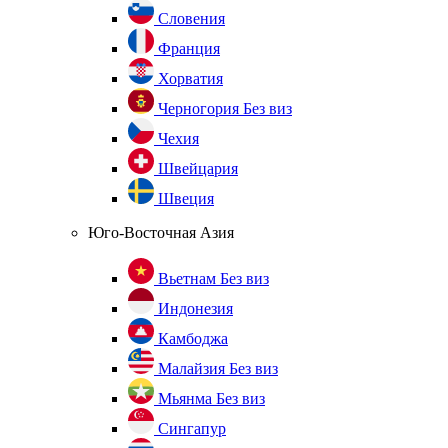
Словения
Франция
Хорватия
Черногория
Без виз
Чехия
Швейцария
Швеция
Юго-Восточная Азия
Вьетнам
Без виз
Индонезия
Камбоджа
Малайзия
Без виз
Мьянма
Без виз
Сингапур