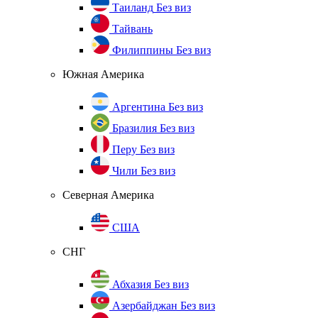
Таиланд
Без виз
Тайвань
Филиппины
Без виз
Южная Америка
Аргентина
Без виз
Бразилия
Без виз
Перу
Без виз
Чили
Без виз
Северная Америка
США
СНГ
Абхазия
Без виз
Азербайджан
Без виз