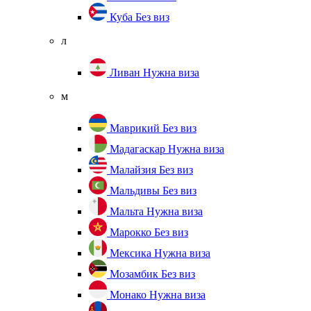
Куба
Без виз
л
Ливан
Нужна виза
м
Маврикий
Без виз
Мадагаскар
Нужна виза
Малайзия
Без виз
Мальдивы
Без виз
Мальта
Нужна виза
Марокко
Без виз
Мексика
Нужна виза
Мозамбик
Без виз
Монако
Нужна виза