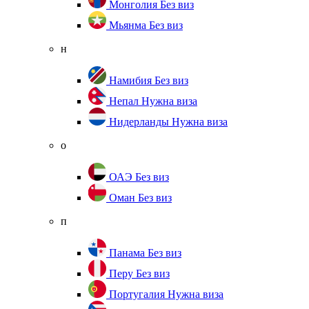
Монголия
Без виз
Мьянма
Без виз
н
Намибия
Без виз
Непал
Нужна виза
Нидерланды
Нужна виза
о
ОАЭ
Без виз
Оман
Без виз
п
Панама
Без виз
Перу
Без виз
Португалия
Нужна виза