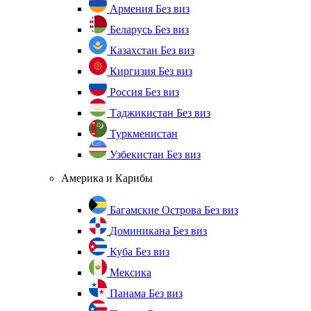
Армения
Без виз
Беларусь
Без виз
Казахстан
Без виз
Киргизия
Без виз
Россия
Без виз
Таджикистан
Без виз
Туркменистан
Узбекистан
Без виз
Америка и Карибы
Багамские Острова
Без виз
Доминикана
Без виз
Куба
Без виз
Мексика
Панама
Без виз