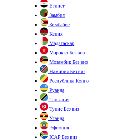
Египет
Замбия
Зимбабве
Кения
Мадагаскар
Марокко
Без виз
Мозамбик
Без виз
Намибия
Без виз
Республика Конго
Руанда
Танзания
Тунис
Без виз
Уганда
Эфиопия
ЮАР
Без виз