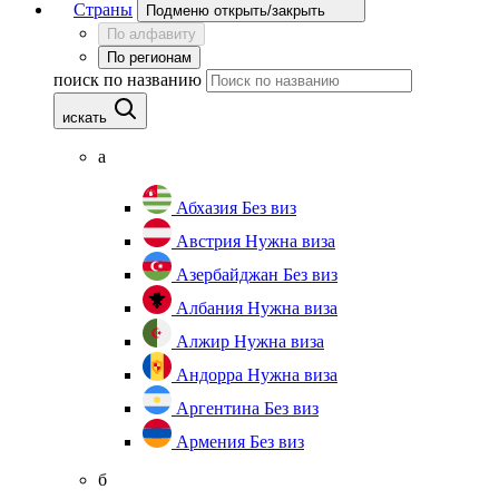
Страны
Подменю открыть/закрыть
По алфавиту
По регионам
поиск по названию
искать
а
Абхазия
Без виз
Австрия
Нужна виза
Азербайджан
Без виз
Албания
Нужна виза
Алжир
Нужна виза
Андорра
Нужна виза
Аргентина
Без виз
Армения
Без виз
б