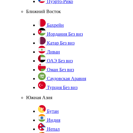
Пуэрто-Рико
Ближний Восток
Бахрейн
Иордания
Без виз
Катар
Без виз
Ливан
ОАЭ
Без виз
Оман
Без виз
Саудовская Аравия
Турция
Без виз
Южная Азия
Бутан
Индия
Непал