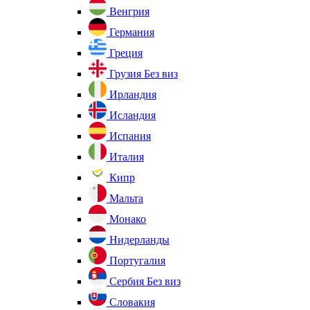
Венгрия
Германия
Греция
Грузия
Без виз
Ирландия
Исландия
Испания
Италия
Кипр
Мальта
Монако
Нидерланды
Португалия
Сербия
Без виз
Словакия