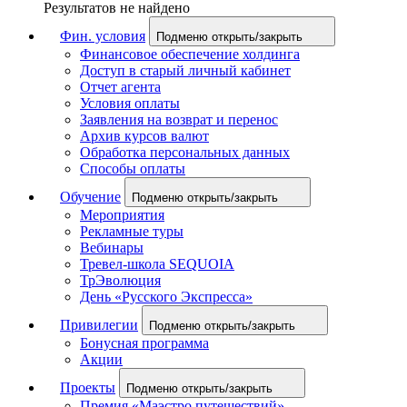
Результатов не найдено
Фин. условия
Подменю открыть/закрыть
Финансовое обеспечение холдинга
Доступ в старый личный кабинет
Отчет агента
Условия оплаты
Заявления на возврат и перенос
Архив курсов валют
Обработка персональных данных
Способы оплаты
Обучение
Подменю открыть/закрыть
Мероприятия
Рекламные туры
Вебинары
Тревел-школа SEQUOIA
ТрЭволюция
День «Русского Экспресса»
Привилегии
Подменю открыть/закрыть
Бонусная программа
Акции
Проекты
Подменю открыть/закрыть
Премия «Маэстро путешествий»