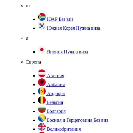
ю
ЮАР
Без виз
Южная Корея
Нужна виза
я
Япония
Нужна виза
Европа
Австрия
Албания
Андорра
Бельгия
Болгария
Босния и Герцеговина
Без виз
Великобритания