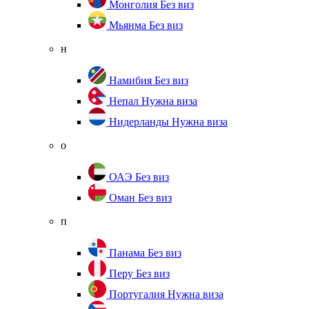
Монголия
Без виз
Мьянма
Без виз
н
Намибия
Без виз
Непал
Нужна виза
Нидерланды
Нужна виза
о
ОАЭ
Без виз
Оман
Без виз
п
Панама
Без виз
Перу
Без виз
Португалия
Нужна виза