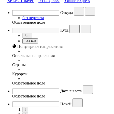
SELECT travel
FIT-express
Online Express
Откуда
без перелета
Обязательное поле
Куда
Все
Без виз
Популярные направления
Остальные направления
Страны
Курорты
Обязательное поле
Дата вылета
Обязательное поле
Ночей
1