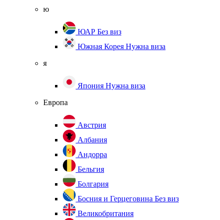
ю
ЮАР
Без виз
Южная Корея
Нужна виза
я
Япония
Нужна виза
Европа
Австрия
Албания
Андорра
Бельгия
Болгария
Босния и Герцеговина
Без виз
Великобритания