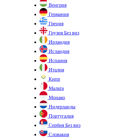
Венгрия
Германия
Греция
Грузия
Без виз
Ирландия
Исландия
Испания
Италия
Кипр
Мальта
Монако
Нидерланды
Португалия
Сербия
Без виз
Словакия