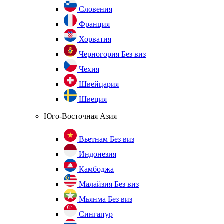
Словения
Франция
Хорватия
Черногория
Без виз
Чехия
Швейцария
Швеция
Юго-Восточная Азия
Вьетнам
Без виз
Индонезия
Камбоджа
Малайзия
Без виз
Мьянма
Без виз
Сингапур