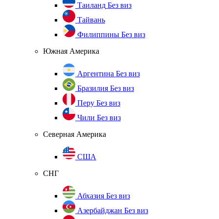
Таиланд
Без виз
Тайвань
Филиппины
Без виз
Южная Америка
Аргентина
Без виз
Бразилия
Без виз
Перу
Без виз
Чили
Без виз
Северная Америка
США
СНГ
Абхазия
Без виз
Азербайджан
Без виз