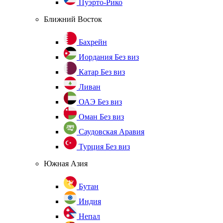
Пуэрто-Рико
Ближний Восток
Бахрейн
Иордания
Без виз
Катар
Без виз
Ливан
ОАЭ
Без виз
Оман
Без виз
Саудовская Аравия
Турция
Без виз
Южная Азия
Бутан
Индия
Непал