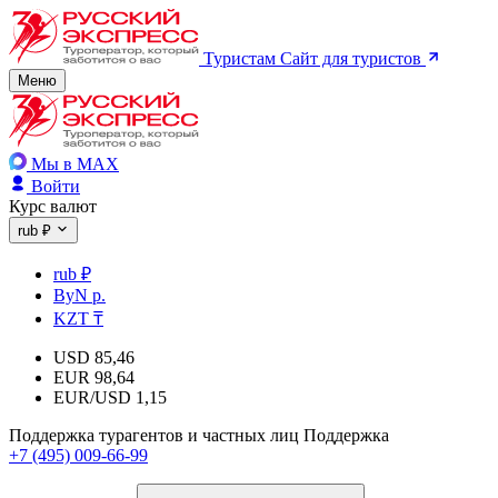
Туристам
Сайт для туристов
Меню
Мы в MAX
Войти
Курс валют
rub ₽
rub ₽
ByN р.
KZT ₸
USD
85,46
EUR
98,64
EUR/USD
1,15
Поддержка турагентов и частных лиц
Поддержка
+7 (495) 009-66-99