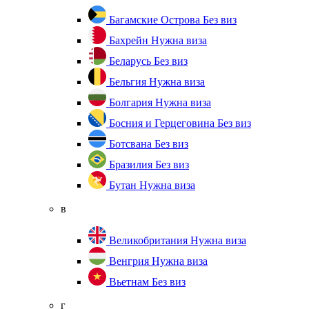
Багамские Острова
Без виз
Бахрейн
Нужна виза
Беларусь
Без виз
Бельгия
Нужна виза
Болгария
Нужна виза
Босния и Герцеговина
Без виз
Ботсвана
Без виз
Бразилия
Без виз
Бутан
Нужна виза
в
Великобритания
Нужна виза
Венгрия
Нужна виза
Вьетнам
Без виз
г