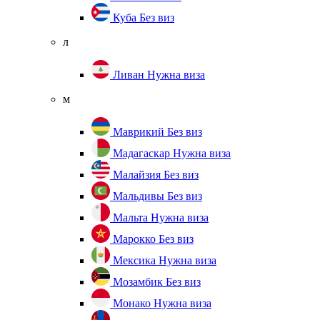
Куба
Без виз
л
Ливан
Нужна виза
м
Маврикий
Без виз
Мадагаскар
Нужна виза
Малайзия
Без виз
Мальдивы
Без виз
Мальта
Нужна виза
Марокко
Без виз
Мексика
Нужна виза
Мозамбик
Без виз
Монако
Нужна виза