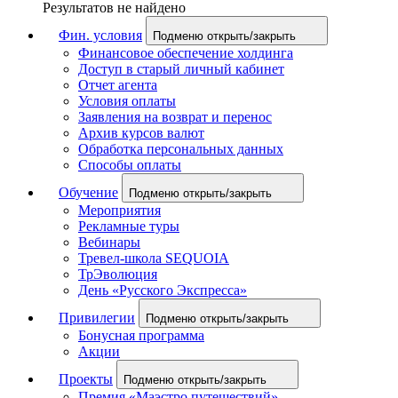
Результатов не найдено
Фин. условия
Подменю открыть/закрыть
Финансовое обеспечение холдинга
Доступ в старый личный кабинет
Отчет агента
Условия оплаты
Заявления на возврат и перенос
Архив курсов валют
Обработка персональных данных
Способы оплаты
Обучение
Подменю открыть/закрыть
Мероприятия
Рекламные туры
Вебинары
Тревел-школа SEQUOIA
ТрЭволюция
День «Русского Экспресса»
Привилегии
Подменю открыть/закрыть
Бонусная программа
Акции
Проекты
Подменю открыть/закрыть
Премия «Маэстро путешествий»