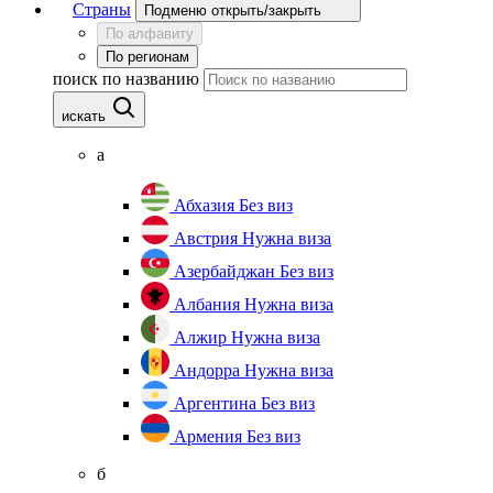
Страны
Подменю открыть/закрыть
По алфавиту
По регионам
поиск по названию
искать
а
Абхазия
Без виз
Австрия
Нужна виза
Азербайджан
Без виз
Албания
Нужна виза
Алжир
Нужна виза
Андорра
Нужна виза
Аргентина
Без виз
Армения
Без виз
б