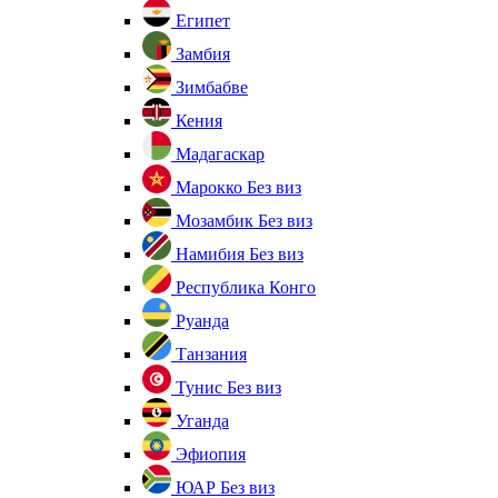
Египет
Замбия
Зимбабве
Кения
Мадагаскар
Марокко
Без виз
Мозамбик
Без виз
Намибия
Без виз
Республика Конго
Руанда
Танзания
Тунис
Без виз
Уганда
Эфиопия
ЮАР
Без виз