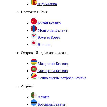
Шри-Ланка
Восточная Азия
Китай
Без виз
Монголия
Без виз
Южная Корея
Япония
Острова Индийского океана
Маврикий
Без виз
Мальдивы
Без виз
Сейшельские острова
Без виз
Африка
Алжир
Ботсвана
Без виз