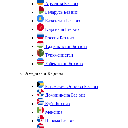
Армения
Без виз
Беларусь
Без виз
Казахстан
Без виз
Киргизия
Без виз
Россия
Без виз
Таджикистан
Без виз
Туркменистан
Узбекистан
Без виз
Америка и Карибы
Багамские Острова
Без виз
Доминикана
Без виз
Куба
Без виз
Мексика
Панама
Без виз