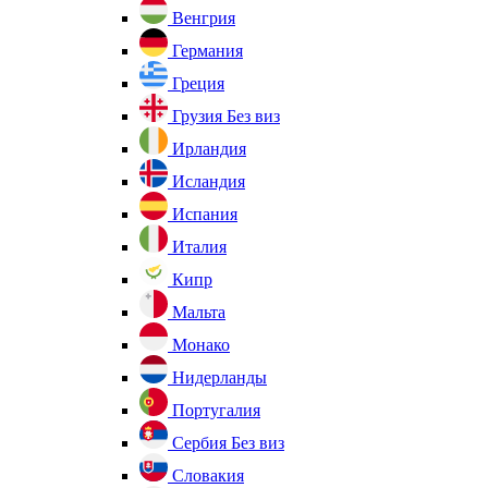
Венгрия
Германия
Греция
Грузия
Без виз
Ирландия
Исландия
Испания
Италия
Кипр
Мальта
Монако
Нидерланды
Португалия
Сербия
Без виз
Словакия