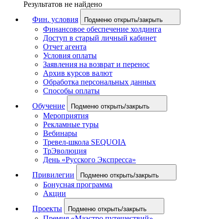
Результатов не найдено
Фин. условия
Подменю открыть/закрыть
Финансовое обеспечение холдинга
Доступ в старый личный кабинет
Отчет агента
Условия оплаты
Заявления на возврат и перенос
Архив курсов валют
Обработка персональных данных
Способы оплаты
Обучение
Подменю открыть/закрыть
Мероприятия
Рекламные туры
Вебинары
Тревел-школа SEQUOIA
ТрЭволюция
День «Русского Экспресса»
Привилегии
Подменю открыть/закрыть
Бонусная программа
Акции
Проекты
Подменю открыть/закрыть
Премия «Маэстро путешествий»