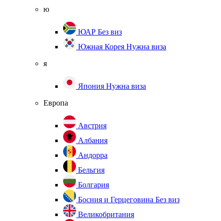
ю
ЮАР
Без виз
Южная Корея
Нужна виза
я
Япония
Нужна виза
Европа
Австрия
Албания
Андорра
Бельгия
Болгария
Босния и Герцеговина
Без виз
Великобритания