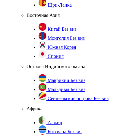
Шри-Ланка
Восточная Азия
Китай
Без виз
Монголия
Без виз
Южная Корея
Япония
Острова Индийского океана
Маврикий
Без виз
Мальдивы
Без виз
Сейшельские острова
Без виз
Африка
Алжир
Ботсвана
Без виз