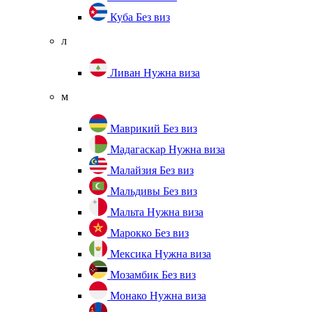
Куба
Без виз
л
Ливан
Нужна виза
м
Маврикий
Без виз
Мадагаскар
Нужна виза
Малайзия
Без виз
Мальдивы
Без виз
Мальта
Нужна виза
Марокко
Без виз
Мексика
Нужна виза
Мозамбик
Без виз
Монако
Нужна виза