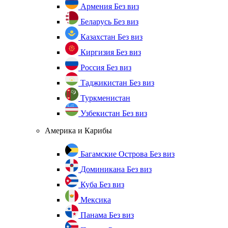
Армения
Без виз
Беларусь
Без виз
Казахстан
Без виз
Киргизия
Без виз
Россия
Без виз
Таджикистан
Без виз
Туркменистан
Узбекистан
Без виз
Америка и Карибы
Багамские Острова
Без виз
Доминикана
Без виз
Куба
Без виз
Мексика
Панама
Без виз