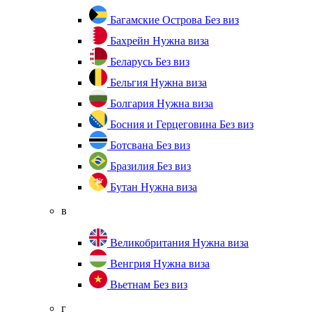
Багамские Острова
Без виз
Бахрейн
Нужна виза
Беларусь
Без виз
Бельгия
Нужна виза
Болгария
Нужна виза
Босния и Герцеговина
Без виз
Ботсвана
Без виз
Бразилия
Без виз
Бутан
Нужна виза
в
Великобритания
Нужна виза
Венгрия
Нужна виза
Вьетнам
Без виз
г