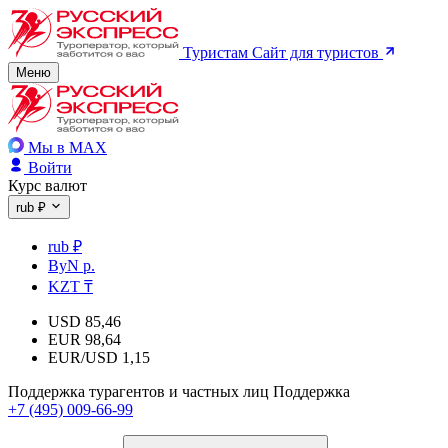
Туристам
Сайт для туристов
Меню
Мы в MAX
Войти
Курс валют
rub ₽
rub ₽
ByN р.
KZT ₸
USD
85,46
EUR
98,64
EUR/USD
1,15
Поддержка турагентов и частных лиц
Поддержка
+7 (495) 009-66-99