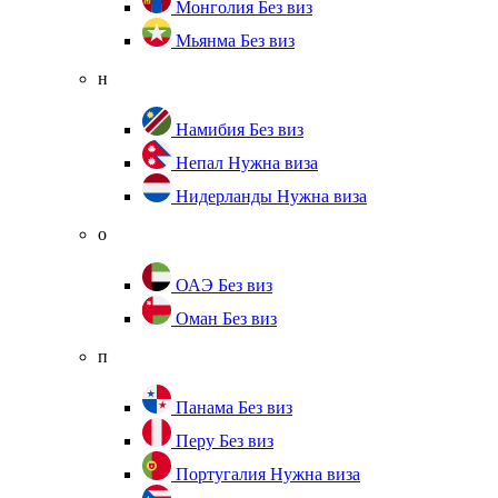
Монголия
Без виз
Мьянма
Без виз
н
Намибия
Без виз
Непал
Нужна виза
Нидерланды
Нужна виза
о
ОАЭ
Без виз
Оман
Без виз
п
Панама
Без виз
Перу
Без виз
Португалия
Нужна виза