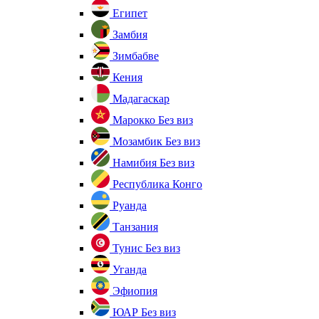
Египет
Замбия
Зимбабве
Кения
Мадагаскар
Марокко
Без виз
Мозамбик
Без виз
Намибия
Без виз
Республика Конго
Руанда
Танзания
Тунис
Без виз
Уганда
Эфиопия
ЮАР
Без виз