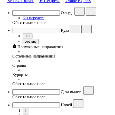
SELECT travel
FIT-express
Online Express
Откуда
без перелета
Обязательное поле
Куда
Все
Без виз
Популярные направления
Остальные направления
Страны
Курорты
Обязательное поле
Дата вылета
Обязательное поле
Ночей
1