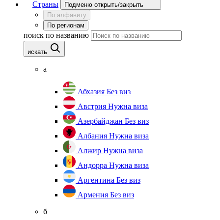
Страны
Подменю открыть/закрыть
По алфавиту
По регионам
поиск по названию
искать
а
Абхазия
Без виз
Австрия
Нужна виза
Азербайджан
Без виз
Албания
Нужна виза
Алжир
Нужна виза
Андорра
Нужна виза
Аргентина
Без виз
Армения
Без виз
б