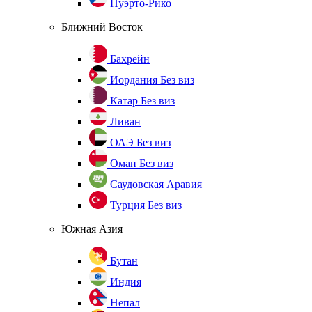
Пуэрто-Рико
Ближний Восток
Бахрейн
Иордания
Без виз
Катар
Без виз
Ливан
ОАЭ
Без виз
Оман
Без виз
Саудовская Аравия
Турция
Без виз
Южная Азия
Бутан
Индия
Непал