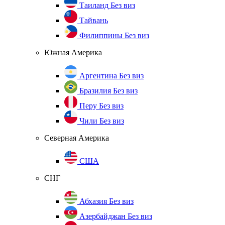
Таиланд
Без виз
Тайвань
Филиппины
Без виз
Южная Америка
Аргентина
Без виз
Бразилия
Без виз
Перу
Без виз
Чили
Без виз
Северная Америка
США
СНГ
Абхазия
Без виз
Азербайджан
Без виз