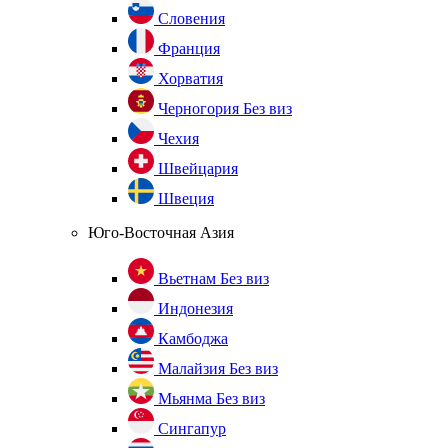
Словения
Франция
Хорватия
Черногория
Без виз
Чехия
Швейцария
Швеция
Юго-Восточная Азия
Вьетнам
Без виз
Индонезия
Камбоджа
Малайзия
Без виз
Мьянма
Без виз
Сингапур