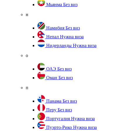
Мьянма
Без виз
н
Намибия
Без виз
Непал
Нужна виза
Нидерланды
Нужна виза
о
ОАЭ
Без виз
Оман
Без виз
п
Панама
Без виз
Перу
Без виз
Португалия
Нужна виза
Пуэрто-Рико
Нужна виза