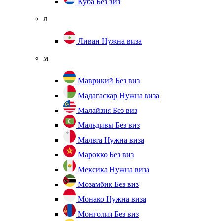
Куба
Без виз
л
Ливан
Нужна виза
м
Маврикий
Без виз
Мадагаскар
Нужна виза
Малайзия
Без виз
Мальдивы
Без виз
Мальта
Нужна виза
Марокко
Без виз
Мексика
Нужна виза
Мозамбик
Без виз
Монако
Нужна виза
Монголия
Без виз