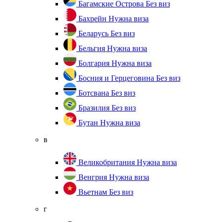
Багамские Острова
Без виз
Бахрейн
Нужна виза
Беларусь
Без виз
Бельгия
Нужна виза
Болгария
Нужна виза
Босния и Герцеговина
Без виз
Ботсвана
Без виз
Бразилия
Без виз
Бутан
Нужна виза
в
Великобритания
Нужна виза
Венгрия
Нужна виза
Вьетнам
Без виз
г