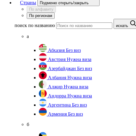
Страны
Подменю открыть/закрыть
По алфавиту
По регионам
поиск по названию
искать
а
Абхазия
Без виз
Австрия
Нужна виза
Азербайджан
Без виз
Албания
Нужна виза
Алжир
Нужна виза
Андорра
Нужна виза
Аргентина
Без виз
Армения
Без виз
б