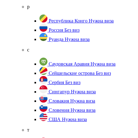
р
Республика Конго
Нужна виза
Россия
Без виз
Руанда
Нужна виза
с
Саудовская Аравия
Нужна виза
Сейшельские острова
Без виз
Сербия
Без виз
Сингапур
Нужна виза
Словакия
Нужна виза
Словения
Нужна виза
США
Нужна виза
т