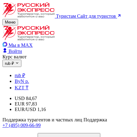
Туристам
Сайт для туристов
Меню
Мы в MAX
Войти
Курс валют
rub ₽
rub ₽
ByN р.
KZT ₸
USD
84,67
EUR
97,83
EUR/USD
1,16
Поддержка турагентов и частных лиц
Поддержка
+7 (495) 009-66-99