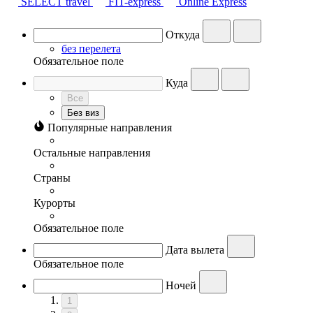
SELECT travel
FIT-express
Online Express
Откуда
без перелета
Обязательное поле
Куда
Все
Без виз
Популярные направления
Остальные направления
Страны
Курорты
Обязательное поле
Дата вылета
Обязательное поле
Ночей
1