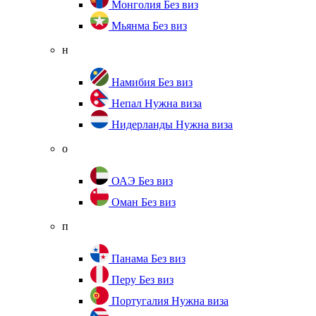
Монголия
Без виз
Мьянма
Без виз
н
Намибия
Без виз
Непал
Нужна виза
Нидерланды
Нужна виза
о
ОАЭ
Без виз
Оман
Без виз
п
Панама
Без виз
Перу
Без виз
Португалия
Нужна виза