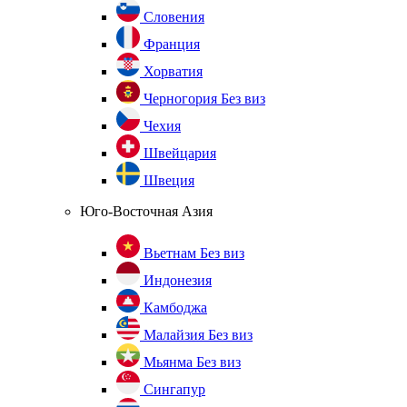
Словения
Франция
Хорватия
Черногория
Без виз
Чехия
Швейцария
Швеция
Юго-Восточная Азия
Вьетнам
Без виз
Индонезия
Камбоджа
Малайзия
Без виз
Мьянма
Без виз
Сингапур