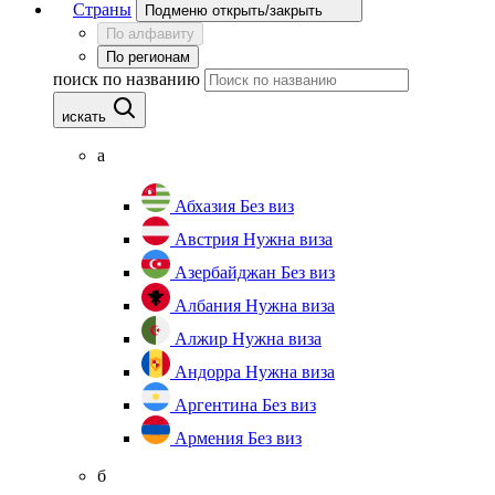
Страны
Подменю открыть/закрыть
По алфавиту
По регионам
поиск по названию
искать
а
Абхазия
Без виз
Австрия
Нужна виза
Азербайджан
Без виз
Албания
Нужна виза
Алжир
Нужна виза
Андорра
Нужна виза
Аргентина
Без виз
Армения
Без виз
б