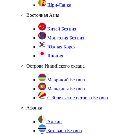
Шри-Ланка
Восточная Азия
Китай
Без виз
Монголия
Без виз
Южная Корея
Япония
Острова Индийского океана
Маврикий
Без виз
Мальдивы
Без виз
Сейшельские острова
Без виз
Африка
Алжир
Ботсвана
Без виз