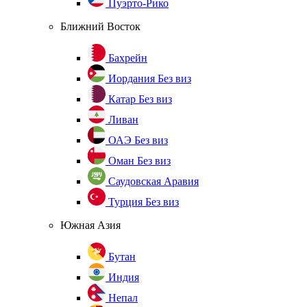
Пуэрто-Рико
Ближний Восток
Бахрейн
Иордания
Без виз
Катар
Без виз
Ливан
ОАЭ
Без виз
Оман
Без виз
Саудовская Аравия
Турция
Без виз
Южная Азия
Бутан
Индия
Непал