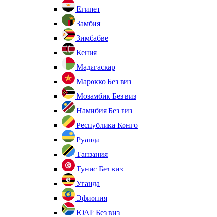
Египет
Замбия
Зимбабве
Кения
Мадагаскар
Марокко
Без виз
Мозамбик
Без виз
Намибия
Без виз
Республика Конго
Руанда
Танзания
Тунис
Без виз
Уганда
Эфиопия
ЮАР
Без виз