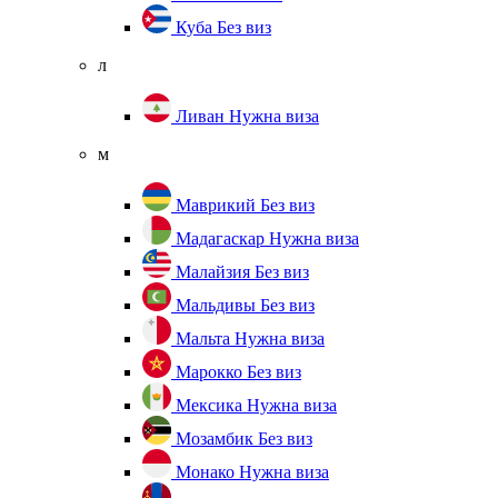
Куба
Без виз
л
Ливан
Нужна виза
м
Маврикий
Без виз
Мадагаскар
Нужна виза
Малайзия
Без виз
Мальдивы
Без виз
Мальта
Нужна виза
Марокко
Без виз
Мексика
Нужна виза
Мозамбик
Без виз
Монако
Нужна виза