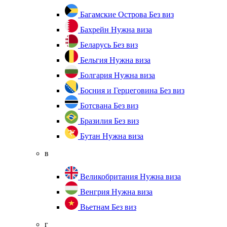
Багамские Острова
Без виз
Бахрейн
Нужна виза
Беларусь
Без виз
Бельгия
Нужна виза
Болгария
Нужна виза
Босния и Герцеговина
Без виз
Ботсвана
Без виз
Бразилия
Без виз
Бутан
Нужна виза
в
Великобритания
Нужна виза
Венгрия
Нужна виза
Вьетнам
Без виз
г