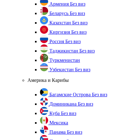
Армения
Без виз
Беларусь
Без виз
Казахстан
Без виз
Киргизия
Без виз
Россия
Без виз
Таджикистан
Без виз
Туркменистан
Узбекистан
Без виз
Америка и Карибы
Багамские Острова
Без виз
Доминикана
Без виз
Куба
Без виз
Мексика
Панама
Без виз