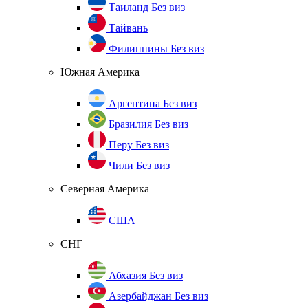
Таиланд
Без виз
Тайвань
Филиппины
Без виз
Южная Америка
Аргентина
Без виз
Бразилия
Без виз
Перу
Без виз
Чили
Без виз
Северная Америка
США
СНГ
Абхазия
Без виз
Азербайджан
Без виз