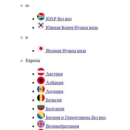
ю
ЮАР
Без виз
Южная Корея
Нужна виза
я
Япония
Нужна виза
Европа
Австрия
Албания
Андорра
Бельгия
Болгария
Босния и Герцеговина
Без виз
Великобритания