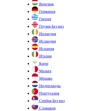
Венгрия
Германия
Греция
Грузия
Без виз
Ирландия
Исландия
Испания
Италия
Кипр
Мальта
Монако
Нидерланды
Португалия
Сербия
Без виз
Словакия