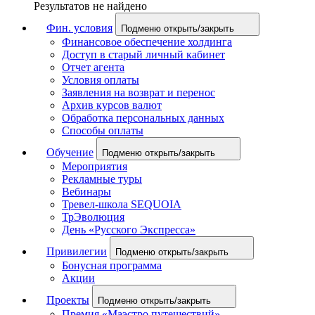
Результатов не найдено
Фин. условия
Подменю открыть/закрыть
Финансовое обеспечение холдинга
Доступ в старый личный кабинет
Отчет агента
Условия оплаты
Заявления на возврат и перенос
Архив курсов валют
Обработка персональных данных
Способы оплаты
Обучение
Подменю открыть/закрыть
Мероприятия
Рекламные туры
Вебинары
Тревел-школа SEQUOIA
ТрЭволюция
День «Русского Экспресса»
Привилегии
Подменю открыть/закрыть
Бонусная программа
Акции
Проекты
Подменю открыть/закрыть
Премия «Маэстро путешествий»