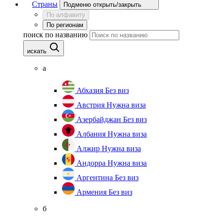
Страны
Подменю открыть/закрыть
По алфавиту
По регионам
поиск по названию
искать
а
Абхазия
Без виз
Австрия
Нужна виза
Азербайджан
Без виз
Албания
Нужна виза
Алжир
Нужна виза
Андорра
Нужна виза
Аргентина
Без виз
Армения
Без виз
б