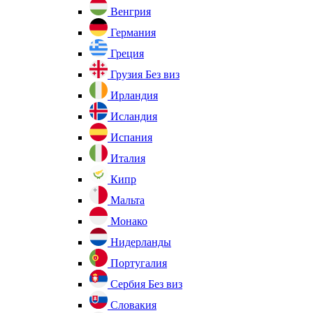
Венгрия
Германия
Греция
Грузия
Без виз
Ирландия
Исландия
Испания
Италия
Кипр
Мальта
Монако
Нидерланды
Португалия
Сербия
Без виз
Словакия