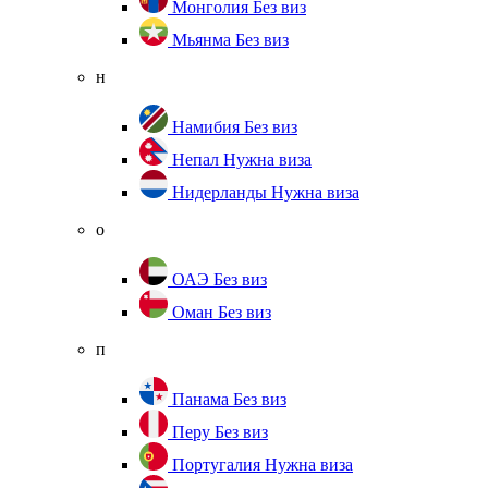
Монголия
Без виз
Мьянма
Без виз
н
Намибия
Без виз
Непал
Нужна виза
Нидерланды
Нужна виза
о
ОАЭ
Без виз
Оман
Без виз
п
Панама
Без виз
Перу
Без виз
Португалия
Нужна виза