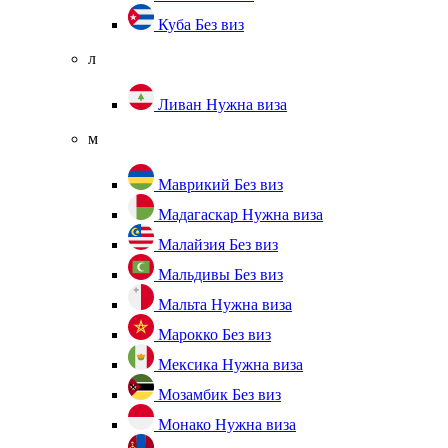
Куба
Без виз
л
Ливан
Нужна виза
м
Маврикий
Без виз
Мадагаскар
Нужна виза
Малайзия
Без виз
Мальдивы
Без виз
Мальта
Нужна виза
Марокко
Без виз
Мексика
Нужна виза
Мозамбик
Без виз
Монако
Нужна виза