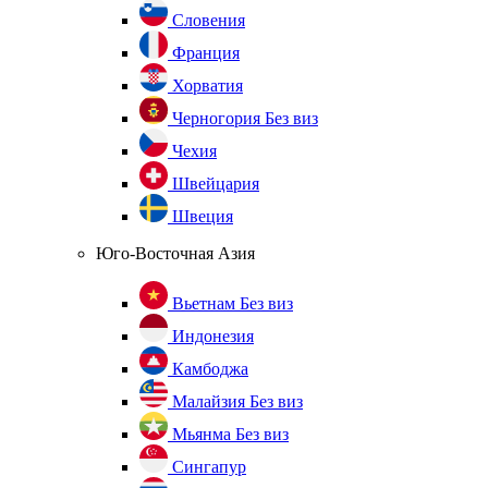
Словения
Франция
Хорватия
Черногория
Без виз
Чехия
Швейцария
Швеция
Юго-Восточная Азия
Вьетнам
Без виз
Индонезия
Камбоджа
Малайзия
Без виз
Мьянма
Без виз
Сингапур