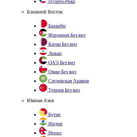
Пуэрто-Рико
Ближний Восток
Бахрейн
Иордания
Без виз
Катар
Без виз
Ливан
ОАЭ
Без виз
Оман
Без виз
Саудовская Аравия
Турция
Без виз
Южная Азия
Бутан
Индия
Непал