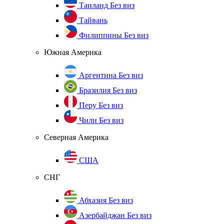
Таиланд
Без виз
Тайвань
Филиппины
Без виз
Южная Америка
Аргентина
Без виз
Бразилия
Без виз
Перу
Без виз
Чили
Без виз
Северная Америка
США
СНГ
Абхазия
Без виз
Азербайджан
Без виз