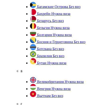
Багамские Острова
Без виз
Бахрейн
Нужна виза
Беларусь
Без виз
Бельгия
Нужна виза
Болгария
Нужна виза
Босния и Герцеговина
Без виз
Ботсвана
Без виз
Бразилия
Без виз
Бутан
Нужна виза
в
Великобритания
Нужна виза
Венгрия
Нужна виза
Вьетнам
Без виз
г