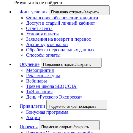
Результатов не найдено
Фин. условия
Подменю открыть/закрыть
Финансовое обеспечение холдинга
Доступ в старый личный кабинет
Отчет агента
Условия оплаты
Заявления на возврат и перенос
Архив курсов валют
Обработка персональных данных
Способы оплаты
Обучение
Подменю открыть/закрыть
Мероприятия
Рекламные туры
Вебинары
Тревел-школа SEQUOIA
ТрЭволюция
День «Русского Экспресса»
Привилегии
Подменю открыть/закрыть
Бонусная программа
Акции
Проекты
Подменю открыть/закрыть
Премия «Маэстро путешествий»