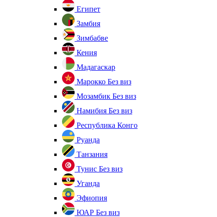
Египет
Замбия
Зимбабве
Кения
Мадагаскар
Марокко
Без виз
Мозамбик
Без виз
Намибия
Без виз
Республика Конго
Руанда
Танзания
Тунис
Без виз
Уганда
Эфиопия
ЮАР
Без виз