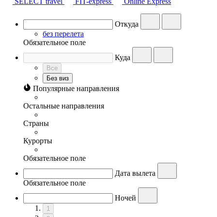
SELECT travel
FIT-express
Online Express
Откуда
без перелета
Обязательное поле
Куда
Все
Без виз
Популярные направления
Остальные направления
Страны
Курорты
Обязательное поле
Дата вылета
Обязательное поле
Ночей
1