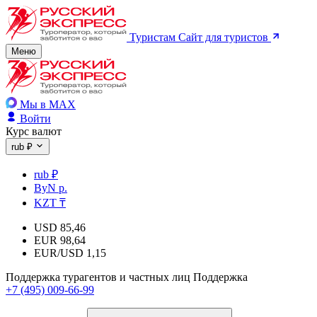
Туристам
Сайт для туристов
Меню
Мы в MAX
Войти
Курс валют
rub ₽
rub ₽
ByN р.
KZT ₸
USD
85,46
EUR
98,64
EUR/USD
1,15
Поддержка турагентов и частных лиц
Поддержка
+7 (495) 009-66-99