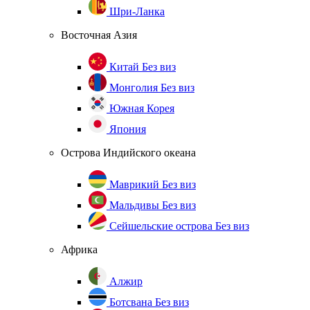
Шри-Ланка
Восточная Азия
Китай
Без виз
Монголия
Без виз
Южная Корея
Япония
Острова Индийского океана
Маврикий
Без виз
Мальдивы
Без виз
Сейшельские острова
Без виз
Африка
Алжир
Ботсвана
Без виз