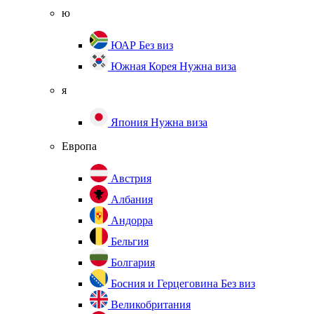
ю
ЮАР
Без виз
Южная Корея
Нужна виза
я
Япония
Нужна виза
Европа
Австрия
Албания
Андорра
Бельгия
Болгария
Босния и Герцеговина
Без виз
Великобритания