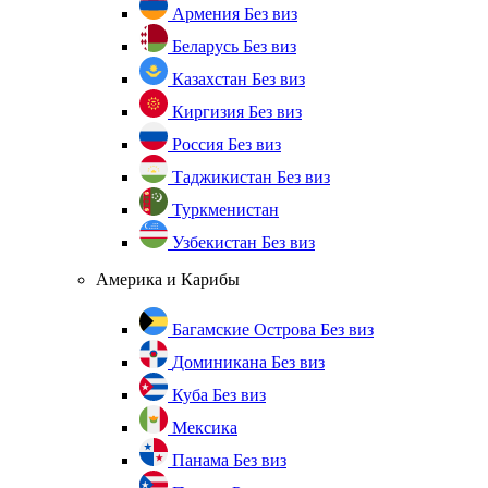
Армения
Без виз
Беларусь
Без виз
Казахстан
Без виз
Киргизия
Без виз
Россия
Без виз
Таджикистан
Без виз
Туркменистан
Узбекистан
Без виз
Америка и Карибы
Багамские Острова
Без виз
Доминикана
Без виз
Куба
Без виз
Мексика
Панама
Без виз