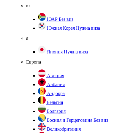
ю
ЮАР
Без виз
Южная Корея
Нужна виза
я
Япония
Нужна виза
Европа
Австрия
Албания
Андорра
Бельгия
Болгария
Босния и Герцеговина
Без виз
Великобритания