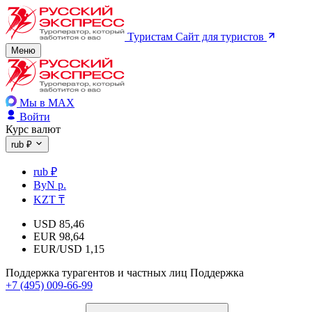
Туристам
Сайт для туристов
Меню
Мы в MAX
Войти
Курс валют
rub ₽
rub ₽
ByN р.
KZT ₸
USD
85,46
EUR
98,64
EUR/USD
1,15
Поддержка турагентов и частных лиц
Поддержка
+7 (495) 009-66-99