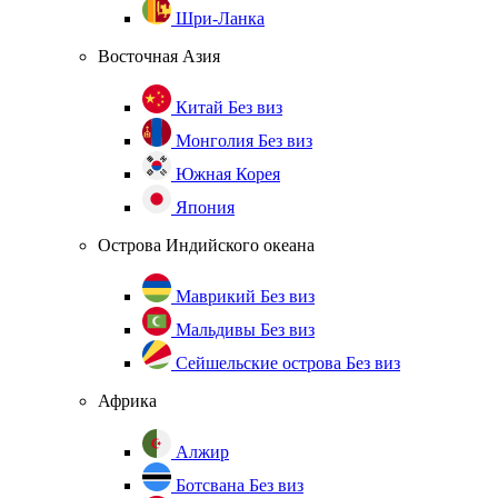
Шри-Ланка
Восточная Азия
Китай
Без виз
Монголия
Без виз
Южная Корея
Япония
Острова Индийского океана
Маврикий
Без виз
Мальдивы
Без виз
Сейшельские острова
Без виз
Африка
Алжир
Ботсвана
Без виз