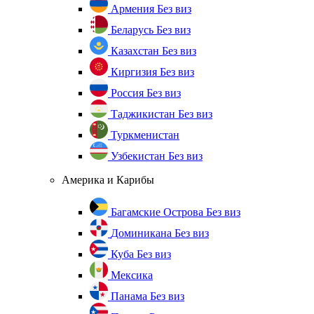
Армения
Без виз
Беларусь
Без виз
Казахстан
Без виз
Киргизия
Без виз
Россия
Без виз
Таджикистан
Без виз
Туркменистан
Узбекистан
Без виз
Америка и Карибы
Багамские Острова
Без виз
Доминикана
Без виз
Куба
Без виз
Мексика
Панама
Без виз