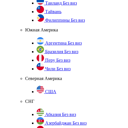
Таиланд
Без виз
Тайвань
Филиппины
Без виз
Южная Америка
Аргентина
Без виз
Бразилия
Без виз
Перу
Без виз
Чили
Без виз
Северная Америка
США
СНГ
Абхазия
Без виз
Азербайджан
Без виз