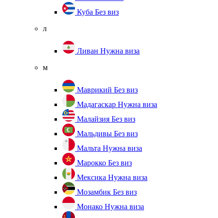
Куба
Без виз
л
Ливан
Нужна виза
м
Маврикий
Без виз
Мадагаскар
Нужна виза
Малайзия
Без виз
Мальдивы
Без виз
Мальта
Нужна виза
Марокко
Без виз
Мексика
Нужна виза
Мозамбик
Без виз
Монако
Нужна виза