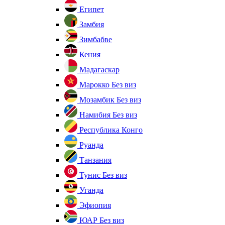
Египет
Замбия
Зимбабве
Кения
Мадагаскар
Марокко
Без виз
Мозамбик
Без виз
Намибия
Без виз
Республика Конго
Руанда
Танзания
Тунис
Без виз
Уганда
Эфиопия
ЮАР
Без виз