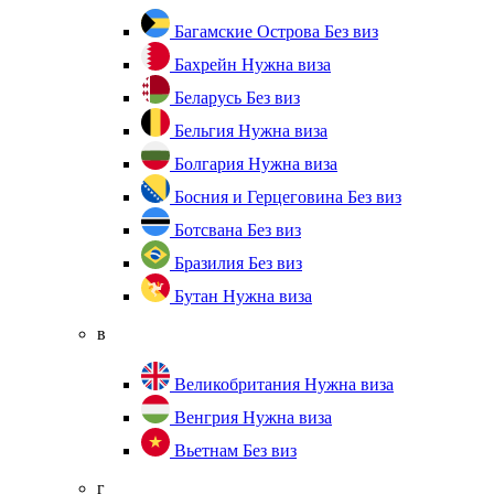
Багамские Острова
Без виз
Бахрейн
Нужна виза
Беларусь
Без виз
Бельгия
Нужна виза
Болгария
Нужна виза
Босния и Герцеговина
Без виз
Ботсвана
Без виз
Бразилия
Без виз
Бутан
Нужна виза
в
Великобритания
Нужна виза
Венгрия
Нужна виза
Вьетнам
Без виз
г