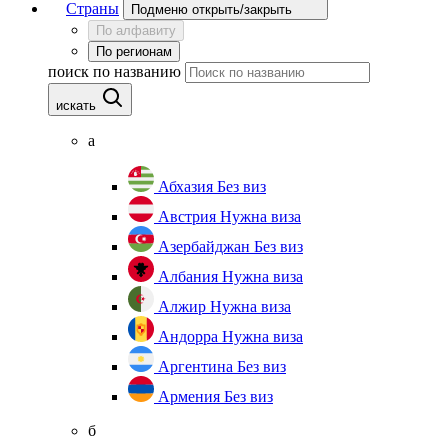
Страны
Подменю открыть/закрыть
По алфавиту
По регионам
поиск по названию
искать
а
Абхазия
Без виз
Австрия
Нужна виза
Азербайджан
Без виз
Албания
Нужна виза
Алжир
Нужна виза
Андорра
Нужна виза
Аргентина
Без виз
Армения
Без виз
б