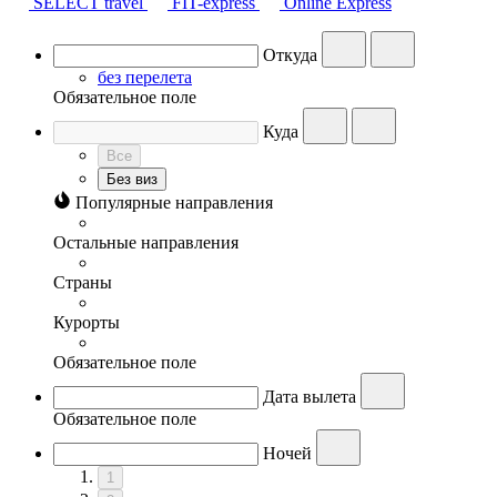
SELECT travel
FIT-express
Online Express
Откуда
без перелета
Обязательное поле
Куда
Все
Без виз
Популярные направления
Остальные направления
Страны
Курорты
Обязательное поле
Дата вылета
Обязательное поле
Ночей
1