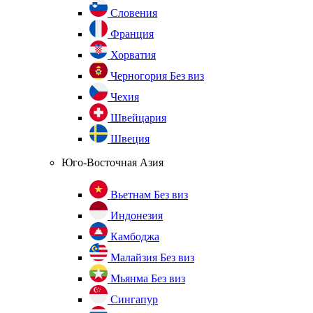
Словения
Франция
Хорватия
Черногория
Без виз
Чехия
Швейцария
Швеция
Юго-Восточная Азия
Вьетнам
Без виз
Индонезия
Камбоджа
Малайзия
Без виз
Мьянма
Без виз
Сингапур