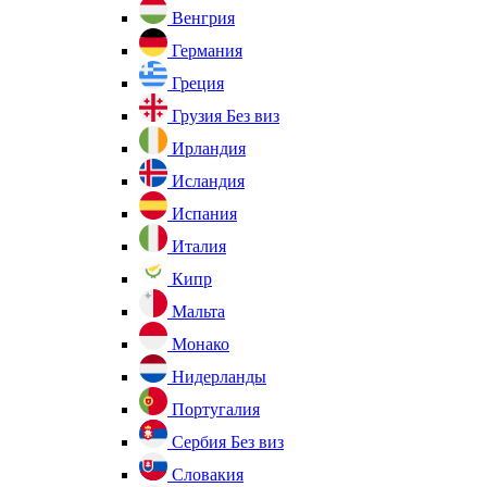
Венгрия
Германия
Греция
Грузия
Без виз
Ирландия
Исландия
Испания
Италия
Кипр
Мальта
Монако
Нидерланды
Португалия
Сербия
Без виз
Словакия