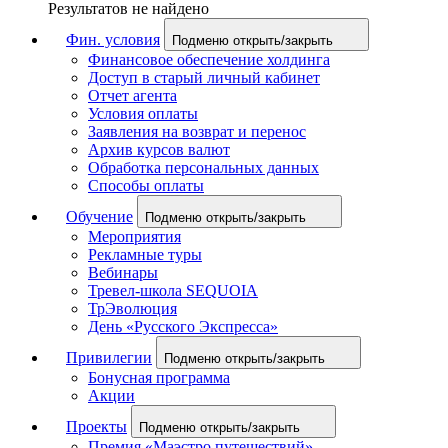
Результатов не найдено
Фин. условия
Подменю открыть/закрыть
Финансовое обеспечение холдинга
Доступ в старый личный кабинет
Отчет агента
Условия оплаты
Заявления на возврат и перенос
Архив курсов валют
Обработка персональных данных
Способы оплаты
Обучение
Подменю открыть/закрыть
Мероприятия
Рекламные туры
Вебинары
Тревел-школа SEQUOIA
ТрЭволюция
День «Русского Экспресса»
Привилегии
Подменю открыть/закрыть
Бонусная программа
Акции
Проекты
Подменю открыть/закрыть
Премия «Маэстро путешествий»