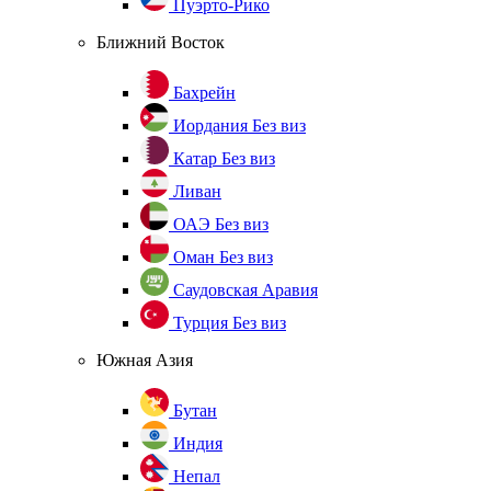
Пуэрто-Рико
Ближний Восток
Бахрейн
Иордания
Без виз
Катар
Без виз
Ливан
ОАЭ
Без виз
Оман
Без виз
Саудовская Аравия
Турция
Без виз
Южная Азия
Бутан
Индия
Непал