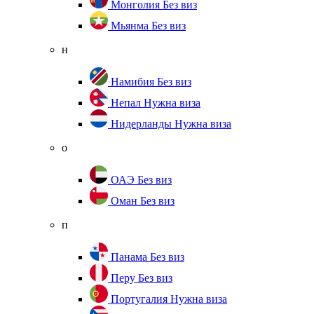
Монголия
Без виз
Мьянма
Без виз
н
Намибия
Без виз
Непал
Нужна виза
Нидерланды
Нужна виза
о
ОАЭ
Без виз
Оман
Без виз
п
Панама
Без виз
Перу
Без виз
Португалия
Нужна виза