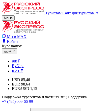
Туристам
Сайт для туристов
Меню
Мы в MAX
Войти
Курс валют
rub ₽
rub ₽
ByN р.
KZT ₸
USD
85,46
EUR
98,64
EUR/USD
1,15
Поддержка турагентов и частных лиц
Поддержка
+7 (495) 009-66-99