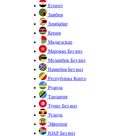
Египет
Замбия
Зимбабве
Кения
Мадагаскар
Марокко
Без виз
Мозамбик
Без виз
Намибия
Без виз
Республика Конго
Руанда
Танзания
Тунис
Без виз
Уганда
Эфиопия
ЮАР
Без виз