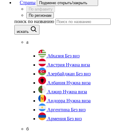
Страны
Подменю открыть/закрыть
По алфавиту
По регионам
поиск по названию
искать
а
Абхазия
Без виз
Австрия
Нужна виза
Азербайджан
Без виз
Албания
Нужна виза
Алжир
Нужна виза
Андорра
Нужна виза
Аргентина
Без виз
Армения
Без виз
б