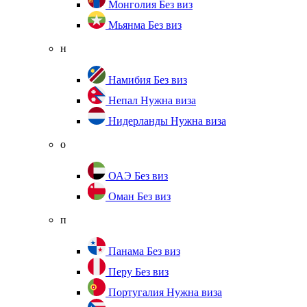
Монголия
Без виз
Мьянма
Без виз
н
Намибия
Без виз
Непал
Нужна виза
Нидерланды
Нужна виза
о
ОАЭ
Без виз
Оман
Без виз
п
Панама
Без виз
Перу
Без виз
Португалия
Нужна виза