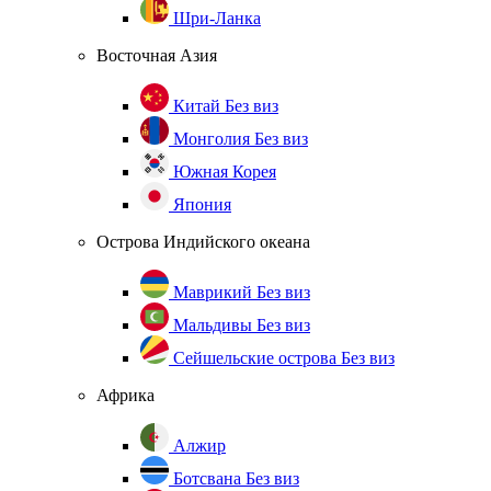
Шри-Ланка
Восточная Азия
Китай
Без виз
Монголия
Без виз
Южная Корея
Япония
Острова Индийского океана
Маврикий
Без виз
Мальдивы
Без виз
Сейшельские острова
Без виз
Африка
Алжир
Ботсвана
Без виз