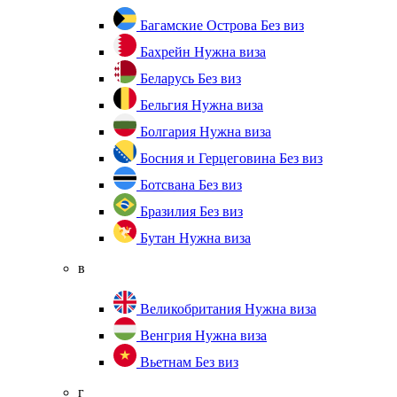
Багамские Острова
Без виз
Бахрейн
Нужна виза
Беларусь
Без виз
Бельгия
Нужна виза
Болгария
Нужна виза
Босния и Герцеговина
Без виз
Ботсвана
Без виз
Бразилия
Без виз
Бутан
Нужна виза
в
Великобритания
Нужна виза
Венгрия
Нужна виза
Вьетнам
Без виз
г