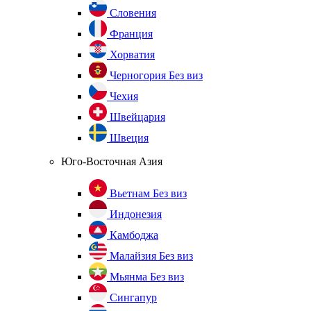
Словения
Франция
Хорватия
Черногория
Без виз
Чехия
Швейцария
Швеция
Юго-Восточная Азия
Вьетнам
Без виз
Индонезия
Камбоджа
Малайзия
Без виз
Мьянма
Без виз
Сингапур