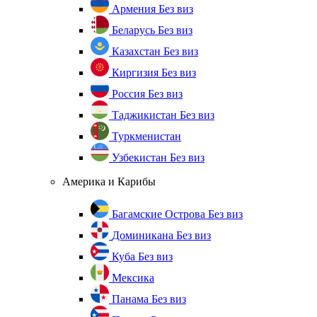
Армения
Без виз
Беларусь
Без виз
Казахстан
Без виз
Киргизия
Без виз
Россия
Без виз
Таджикистан
Без виз
Туркменистан
Узбекистан
Без виз
Америка и Карибы
Багамские Острова
Без виз
Доминикана
Без виз
Куба
Без виз
Мексика
Панама
Без виз