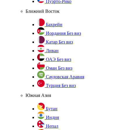
Пуэрто-Рико
Ближний Восток
Бахрейн
Иордания
Без виз
Катар
Без виз
Ливан
ОАЭ
Без виз
Оман
Без виз
Саудовская Аравия
Турция
Без виз
Южная Азия
Бутан
Индия
Непал