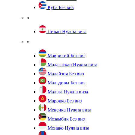
Куба
Без виз
л
Ливан
Нужна виза
м
Маврикий
Без виз
Мадагаскар
Нужна виза
Малайзия
Без виз
Мальдивы
Без виз
Мальта
Нужна виза
Марокко
Без виз
Мексика
Нужна виза
Мозамбик
Без виз
Монако
Нужна виза