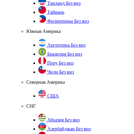
Таиланд
Без виз
Тайвань
Филиппины
Без виз
Южная Америка
Аргентина
Без виз
Бразилия
Без виз
Перу
Без виз
Чили
Без виз
Северная Америка
США
СНГ
Абхазия
Без виз
Азербайджан
Без виз