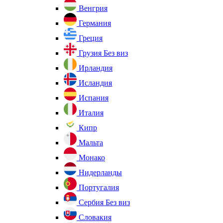
Венгрия
Германия
Греция
Грузия
Без виз
Ирландия
Исландия
Испания
Италия
Кипр
Мальта
Монако
Нидерланды
Португалия
Сербия
Без виз
Словакия