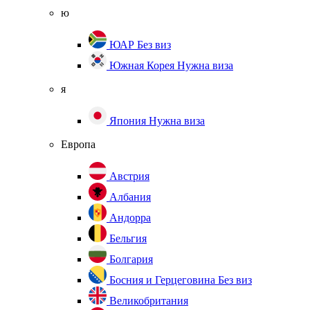
ю
ЮАР
Без виз
Южная Корея
Нужна виза
я
Япония
Нужна виза
Европа
Австрия
Албания
Андорра
Бельгия
Болгария
Босния и Герцеговина
Без виз
Великобритания