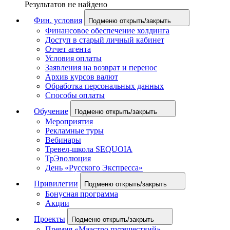
Результатов не найдено
Фин. условия
Подменю открыть/закрыть
Финансовое обеспечение холдинга
Доступ в старый личный кабинет
Отчет агента
Условия оплаты
Заявления на возврат и перенос
Архив курсов валют
Обработка персональных данных
Способы оплаты
Обучение
Подменю открыть/закрыть
Мероприятия
Рекламные туры
Вебинары
Тревел-школа SEQUOIA
ТрЭволюция
День «Русского Экспресса»
Привилегии
Подменю открыть/закрыть
Бонусная программа
Акции
Проекты
Подменю открыть/закрыть
Премия «Маэстро путешествий»