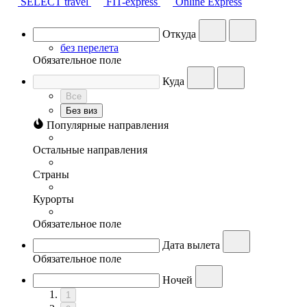
SELECT travel
FIT-express
Online Express
Откуда
без перелета
Обязательное поле
Куда
Все
Без виз
Популярные направления
Остальные направления
Страны
Курорты
Обязательное поле
Дата вылета
Обязательное поле
Ночей
1