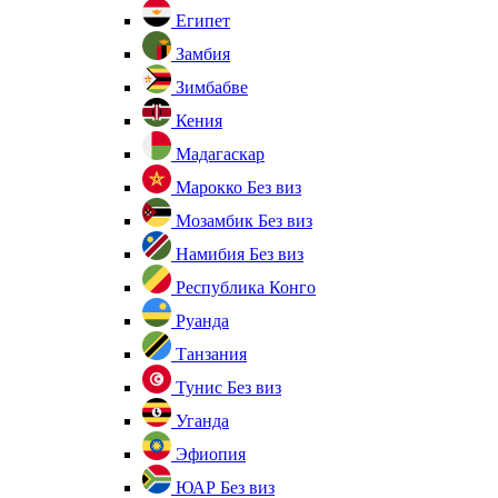
Египет
Замбия
Зимбабве
Кения
Мадагаскар
Марокко
Без виз
Мозамбик
Без виз
Намибия
Без виз
Республика Конго
Руанда
Танзания
Тунис
Без виз
Уганда
Эфиопия
ЮАР
Без виз