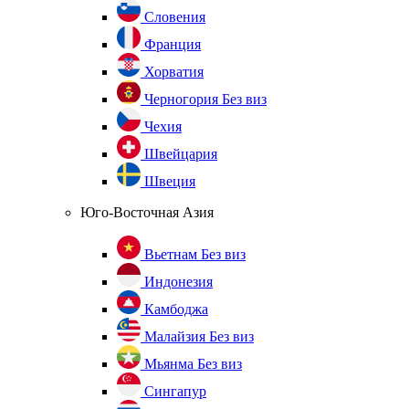
Словения
Франция
Хорватия
Черногория
Без виз
Чехия
Швейцария
Швеция
Юго-Восточная Азия
Вьетнам
Без виз
Индонезия
Камбоджа
Малайзия
Без виз
Мьянма
Без виз
Сингапур