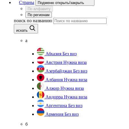
Страны
Подменю открыть/закрыть
По алфавиту
По регионам
поиск по названию
искать
а
Абхазия
Без виз
Австрия
Нужна виза
Азербайджан
Без виз
Албания
Нужна виза
Алжир
Нужна виза
Андорра
Нужна виза
Аргентина
Без виз
Армения
Без виз
б