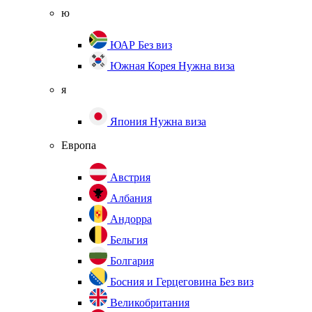
ю
ЮАР
Без виз
Южная Корея
Нужна виза
я
Япония
Нужна виза
Европа
Австрия
Албания
Андорра
Бельгия
Болгария
Босния и Герцеговина
Без виз
Великобритания