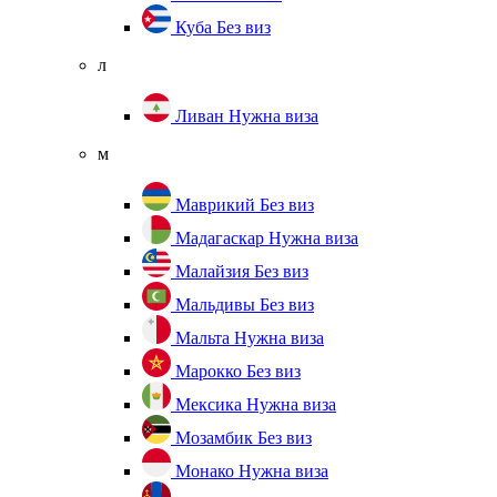
Куба
Без виз
л
Ливан
Нужна виза
м
Маврикий
Без виз
Мадагаскар
Нужна виза
Малайзия
Без виз
Мальдивы
Без виз
Мальта
Нужна виза
Марокко
Без виз
Мексика
Нужна виза
Мозамбик
Без виз
Монако
Нужна виза