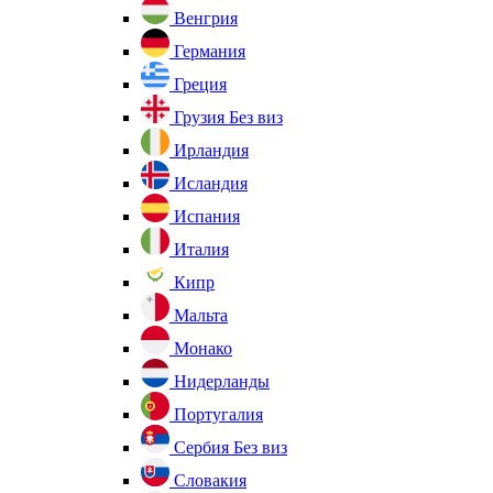
Венгрия
Германия
Греция
Грузия
Без виз
Ирландия
Исландия
Испания
Италия
Кипр
Мальта
Монако
Нидерланды
Португалия
Сербия
Без виз
Словакия