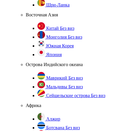
Шри-Ланка
Восточная Азия
Китай
Без виз
Монголия
Без виз
Южная Корея
Япония
Острова Индийского океана
Маврикий
Без виз
Мальдивы
Без виз
Сейшельские острова
Без виз
Африка
Алжир
Ботсвана
Без виз