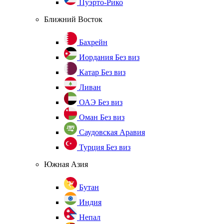
Пуэрто-Рико
Ближний Восток
Бахрейн
Иордания
Без виз
Катар
Без виз
Ливан
ОАЭ
Без виз
Оман
Без виз
Саудовская Аравия
Турция
Без виз
Южная Азия
Бутан
Индия
Непал