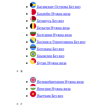
Багамские Острова
Без виз
Бахрейн
Нужна виза
Беларусь
Без виз
Бельгия
Нужна виза
Болгария
Нужна виза
Босния и Герцеговина
Без виз
Ботсвана
Без виз
Бразилия
Без виз
Бутан
Нужна виза
в
Великобритания
Нужна виза
Венгрия
Нужна виза
Вьетнам
Без виз
г