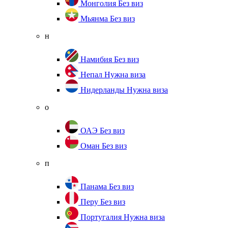
Монголия
Без виз
Мьянма
Без виз
н
Намибия
Без виз
Непал
Нужна виза
Нидерланды
Нужна виза
о
ОАЭ
Без виз
Оман
Без виз
п
Панама
Без виз
Перу
Без виз
Португалия
Нужна виза