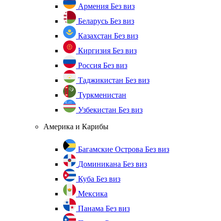
Армения
Без виз
Беларусь
Без виз
Казахстан
Без виз
Киргизия
Без виз
Россия
Без виз
Таджикистан
Без виз
Туркменистан
Узбекистан
Без виз
Америка и Карибы
Багамские Острова
Без виз
Доминикана
Без виз
Куба
Без виз
Мексика
Панама
Без виз