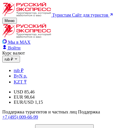
Туристам
Сайт для туристов
Меню
Мы в MAX
Войти
Курс валют
rub ₽
rub ₽
ByN р.
KZT ₸
USD
85,46
EUR
98,64
EUR/USD
1,15
Поддержка турагентов и частных лиц
Поддержка
+7 (495) 009-66-99