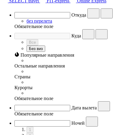
SELECT travel
FIT-express
Online Express
Откуда
без перелета
Обязательное поле
Куда
Все
Без виз
Популярные направления
Остальные направления
Страны
Курорты
Обязательное поле
Дата вылета
Обязательное поле
Ночей
1