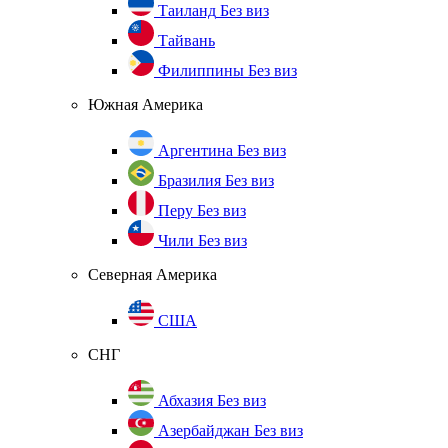
Таиланд
Без виз
Тайвань
Филиппины
Без виз
Южная Америка
Аргентина
Без виз
Бразилия
Без виз
Перу
Без виз
Чили
Без виз
Северная Америка
США
СНГ
Абхазия
Без виз
Азербайджан
Без виз