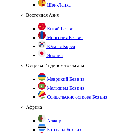
Шри-Ланка
Восточная Азия
Китай
Без виз
Монголия
Без виз
Южная Корея
Япония
Острова Индийского океана
Маврикий
Без виз
Мальдивы
Без виз
Сейшельские острова
Без виз
Африка
Алжир
Ботсвана
Без виз