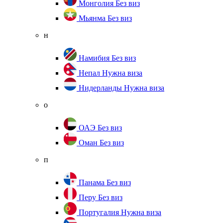
Монголия
Без виз
Мьянма
Без виз
н
Намибия
Без виз
Непал
Нужна виза
Нидерланды
Нужна виза
о
ОАЭ
Без виз
Оман
Без виз
п
Панама
Без виз
Перу
Без виз
Португалия
Нужна виза