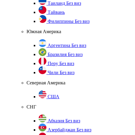
Таиланд
Без виз
Тайвань
Филиппины
Без виз
Южная Америка
Аргентина
Без виз
Бразилия
Без виз
Перу
Без виз
Чили
Без виз
Северная Америка
США
СНГ
Абхазия
Без виз
Азербайджан
Без виз