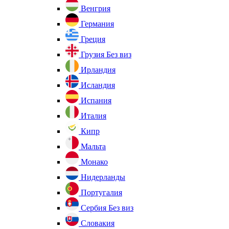
Венгрия
Германия
Греция
Грузия
Без виз
Ирландия
Исландия
Испания
Италия
Кипр
Мальта
Монако
Нидерланды
Португалия
Сербия
Без виз
Словакия