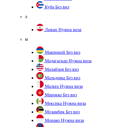
Куба
Без виз
л
Ливан
Нужна виза
м
Маврикий
Без виз
Мадагаскар
Нужна виза
Малайзия
Без виз
Мальдивы
Без виз
Мальта
Нужна виза
Марокко
Без виз
Мексика
Нужна виза
Мозамбик
Без виз
Монако
Нужна виза