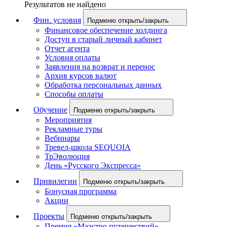
Результатов не найдено
Фин. условия
Подменю открыть/закрыть
Финансовое обеспечение холдинга
Доступ в старый личный кабинет
Отчет агента
Условия оплаты
Заявления на возврат и перенос
Архив курсов валют
Обработка персональных данных
Способы оплаты
Обучение
Подменю открыть/закрыть
Мероприятия
Рекламные туры
Вебинары
Тревел-школа SEQUOIA
ТрЭволюция
День «Русского Экспресса»
Привилегии
Подменю открыть/закрыть
Бонусная программа
Акции
Проекты
Подменю открыть/закрыть
Премия «Маэстро путешествий»