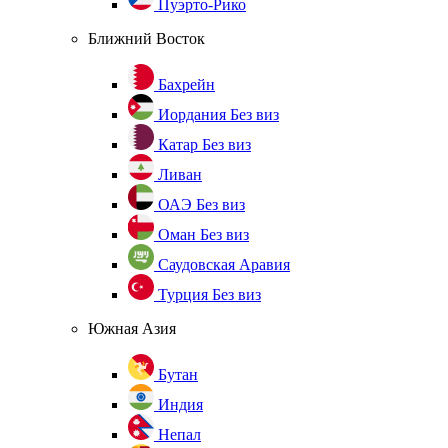
Пуэрто-Рико
Ближний Восток
Бахрейн
Иордания
Без виз
Катар
Без виз
Ливан
ОАЭ
Без виз
Оман
Без виз
Саудовская Аравия
Турция
Без виз
Южная Азия
Бутан
Индия
Непал