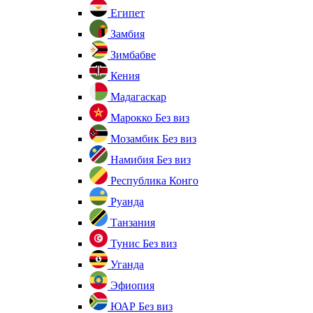
Египет
Замбия
Зимбабве
Кения
Мадагаскар
Марокко
Без виз
Мозамбик
Без виз
Намибия
Без виз
Республика Конго
Руанда
Танзания
Тунис
Без виз
Уганда
Эфиопия
ЮАР
Без виз