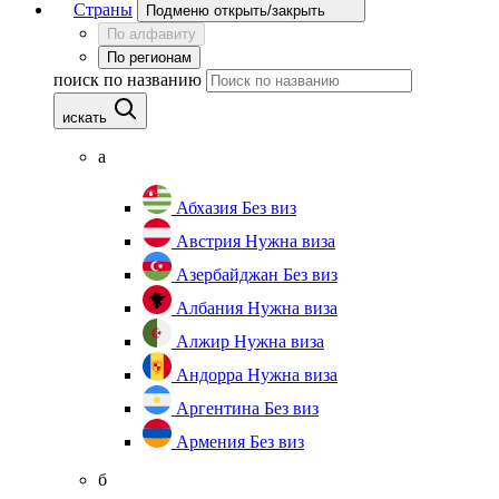
Страны
Подменю открыть/закрыть
По алфавиту
По регионам
поиск по названию
искать
а
Абхазия
Без виз
Австрия
Нужна виза
Азербайджан
Без виз
Албания
Нужна виза
Алжир
Нужна виза
Андорра
Нужна виза
Аргентина
Без виз
Армения
Без виз
б