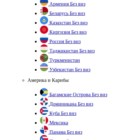
Армения
Без виз
Беларусь
Без виз
Казахстан
Без виз
Киргизия
Без виз
Россия
Без виз
Таджикистан
Без виз
Туркменистан
Узбекистан
Без виз
Америка и Карибы
Багамские Острова
Без виз
Доминикана
Без виз
Куба
Без виз
Мексика
Панама
Без виз