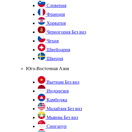
Словения
Франция
Хорватия
Черногория
Без виз
Чехия
Швейцария
Швеция
Юго-Восточная Азия
Вьетнам
Без виз
Индонезия
Камбоджа
Малайзия
Без виз
Мьянма
Без виз
Сингапур