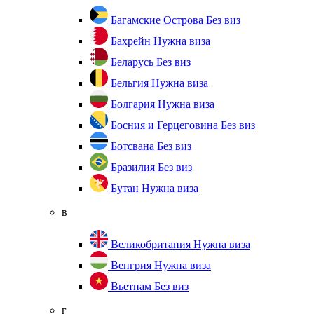
Багамские Острова
Без виз
Бахрейн
Нужна виза
Беларусь
Без виз
Бельгия
Нужна виза
Болгария
Нужна виза
Босния и Герцеговина
Без виз
Ботсвана
Без виз
Бразилия
Без виз
Бутан
Нужна виза
в
Великобритания
Нужна виза
Венгрия
Нужна виза
Вьетнам
Без виз
г