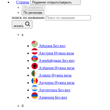
Страны
Подменю открыть/закрыть
По алфавиту
По регионам
поиск по названию
искать
а
Абхазия
Без виз
Австрия
Нужна виза
Азербайджан
Без виз
Албания
Нужна виза
Алжир
Нужна виза
Андорра
Нужна виза
Аргентина
Без виз
Армения
Без виз
б