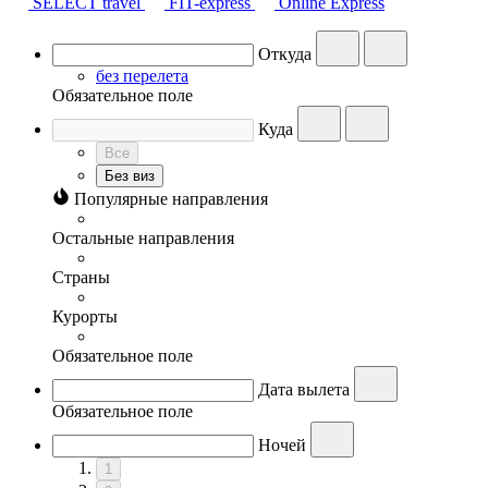
SELECT travel
FIT-express
Online Express
Откуда
без перелета
Обязательное поле
Куда
Все
Без виз
Популярные направления
Остальные направления
Страны
Курорты
Обязательное поле
Дата вылета
Обязательное поле
Ночей
1