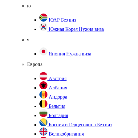
ю
ЮАР
Без виз
Южная Корея
Нужна виза
я
Япония
Нужна виза
Европа
Австрия
Албания
Андорра
Бельгия
Болгария
Босния и Герцеговина
Без виз
Великобритания