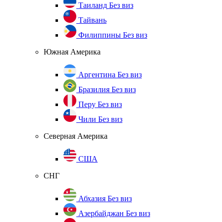
Таиланд
Без виз
Тайвань
Филиппины
Без виз
Южная Америка
Аргентина
Без виз
Бразилия
Без виз
Перу
Без виз
Чили
Без виз
Северная Америка
США
СНГ
Абхазия
Без виз
Азербайджан
Без виз