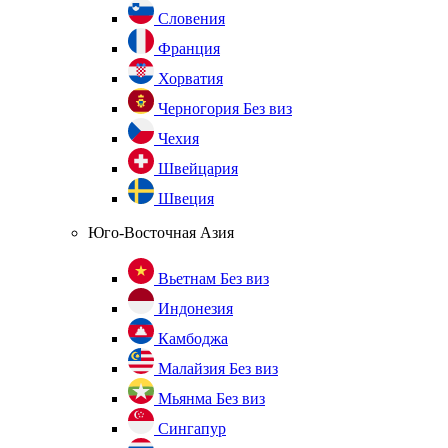
Словения
Франция
Хорватия
Черногория
Без виз
Чехия
Швейцария
Швеция
Юго-Восточная Азия
Вьетнам
Без виз
Индонезия
Камбоджа
Малайзия
Без виз
Мьянма
Без виз
Сингапур