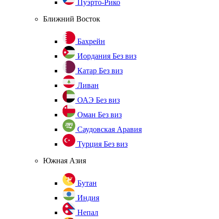
Пуэрто-Рико
Ближний Восток
Бахрейн
Иордания
Без виз
Катар
Без виз
Ливан
ОАЭ
Без виз
Оман
Без виз
Саудовская Аравия
Турция
Без виз
Южная Азия
Бутан
Индия
Непал