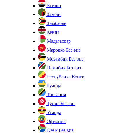
Египет
Замбия
Зимбабве
Кения
Мадагаскар
Марокко
Без виз
Мозамбик
Без виз
Намибия
Без виз
Республика Конго
Руанда
Танзания
Тунис
Без виз
Уганда
Эфиопия
ЮАР
Без виз