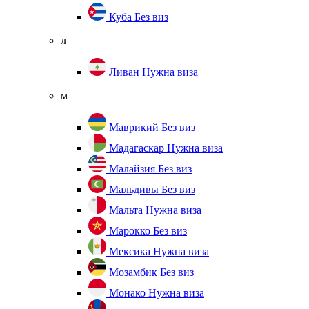
Куба
Без виз
л
Ливан
Нужна виза
м
Маврикий
Без виз
Мадагаскар
Нужна виза
Малайзия
Без виз
Мальдивы
Без виз
Мальта
Нужна виза
Марокко
Без виз
Мексика
Нужна виза
Мозамбик
Без виз
Монако
Нужна виза