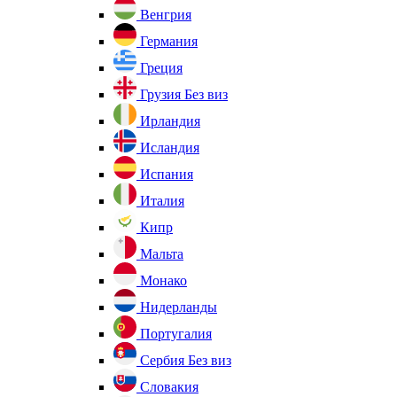
Венгрия
Германия
Греция
Грузия
Без виз
Ирландия
Исландия
Испания
Италия
Кипр
Мальта
Монако
Нидерланды
Португалия
Сербия
Без виз
Словакия