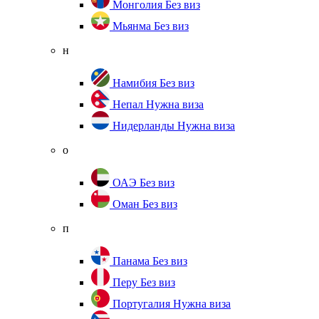
Монголия
Без виз
Мьянма
Без виз
н
Намибия
Без виз
Непал
Нужна виза
Нидерланды
Нужна виза
о
ОАЭ
Без виз
Оман
Без виз
п
Панама
Без виз
Перу
Без виз
Португалия
Нужна виза