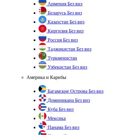
Армения
Без виз
Беларусь
Без виз
Казахстан
Без виз
Киргизия
Без виз
Россия
Без виз
Таджикистан
Без виз
Туркменистан
Узбекистан
Без виз
Америка и Карибы
Багамские Острова
Без виз
Доминикана
Без виз
Куба
Без виз
Мексика
Панама
Без виз