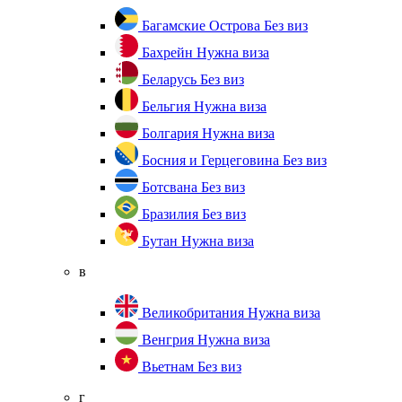
Багамские Острова
Без виз
Бахрейн
Нужна виза
Беларусь
Без виз
Бельгия
Нужна виза
Болгария
Нужна виза
Босния и Герцеговина
Без виз
Ботсвана
Без виз
Бразилия
Без виз
Бутан
Нужна виза
в
Великобритания
Нужна виза
Венгрия
Нужна виза
Вьетнам
Без виз
г