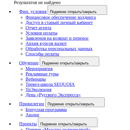
Результатов не найдено
Фин. условия
Подменю открыть/закрыть
Финансовое обеспечение холдинга
Доступ в старый личный кабинет
Отчет агента
Условия оплаты
Заявления на возврат и перенос
Архив курсов валют
Обработка персональных данных
Способы оплаты
Обучение
Подменю открыть/закрыть
Мероприятия
Рекламные туры
Вебинары
Тревел-школа SEQUOIA
ТрЭволюция
День «Русского Экспресса»
Привилегии
Подменю открыть/закрыть
Бонусная программа
Акции
Проекты
Подменю открыть/закрыть
Премия «Маэстро путешествий»