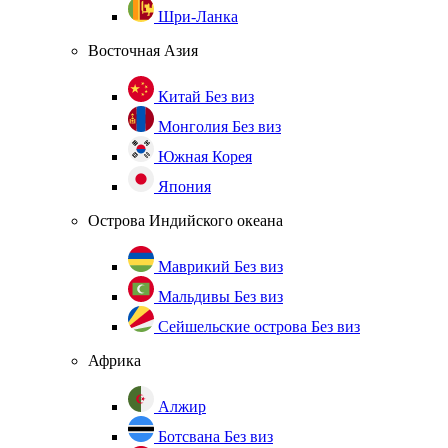
Шри-Ланка
Восточная Азия
Китай
Без виз
Монголия
Без виз
Южная Корея
Япония
Острова Индийского океана
Маврикий
Без виз
Мальдивы
Без виз
Сейшельские острова
Без виз
Африка
Алжир
Ботсвана
Без виз