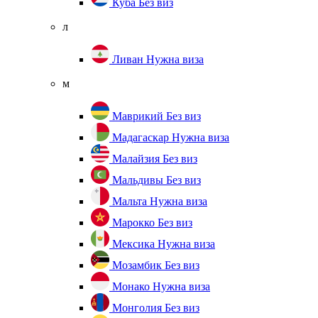
Куба
Без виз
л
Ливан
Нужна виза
м
Маврикий
Без виз
Мадагаскар
Нужна виза
Малайзия
Без виз
Мальдивы
Без виз
Мальта
Нужна виза
Марокко
Без виз
Мексика
Нужна виза
Мозамбик
Без виз
Монако
Нужна виза
Монголия
Без виз