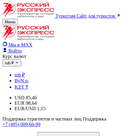
Туристам
Сайт для туристов
Меню
Мы в MAX
Войти
Курс валют
rub ₽
rub ₽
ByN р.
KZT ₸
USD
85,46
EUR
98,64
EUR/USD
1,15
Поддержка турагентов и частных лиц
Поддержка
+7 (495) 009-66-99