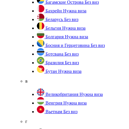
Багамские Острова
Без виз
Бахрейн
Нужна виза
Беларусь
Без виз
Бельгия
Нужна виза
Болгария
Нужна виза
Босния и Герцеговина
Без виз
Ботсвана
Без виз
Бразилия
Без виз
Бутан
Нужна виза
в
Великобритания
Нужна виза
Венгрия
Нужна виза
Вьетнам
Без виз
г