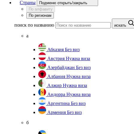
Страны
Подменю открыть/закрыть
По алфавиту
По регионам
поиск по названию
искать
а
Абхазия
Без виз
Австрия
Нужна виза
Азербайджан
Без виз
Албания
Нужна виза
Алжир
Нужна виза
Андорра
Нужна виза
Аргентина
Без виз
Армения
Без виз
б