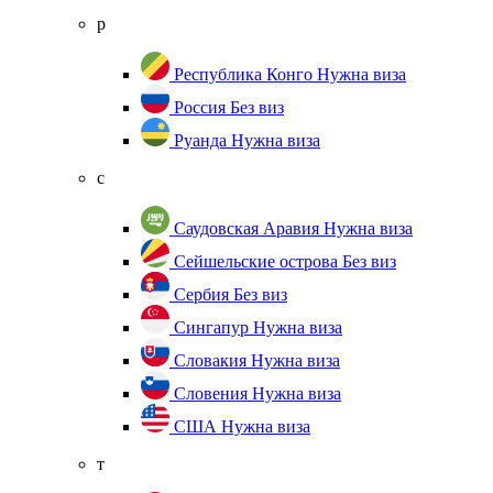
р
Республика Конго
Нужна виза
Россия
Без виз
Руанда
Нужна виза
с
Саудовская Аравия
Нужна виза
Сейшельские острова
Без виз
Сербия
Без виз
Сингапур
Нужна виза
Словакия
Нужна виза
Словения
Нужна виза
США
Нужна виза
т