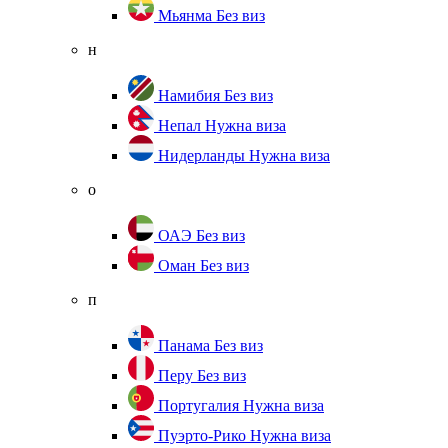
Мьянма
Без виз
н
Намибия
Без виз
Непал
Нужна виза
Нидерланды
Нужна виза
о
ОАЭ
Без виз
Оман
Без виз
п
Панама
Без виз
Перу
Без виз
Португалия
Нужна виза
Пуэрто-Рико
Нужна виза