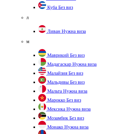
Куба
Без виз
л
Ливан
Нужна виза
м
Маврикий
Без виз
Мадагаскар
Нужна виза
Малайзия
Без виз
Мальдивы
Без виз
Мальта
Нужна виза
Марокко
Без виз
Мексика
Нужна виза
Мозамбик
Без виз
Монако
Нужна виза