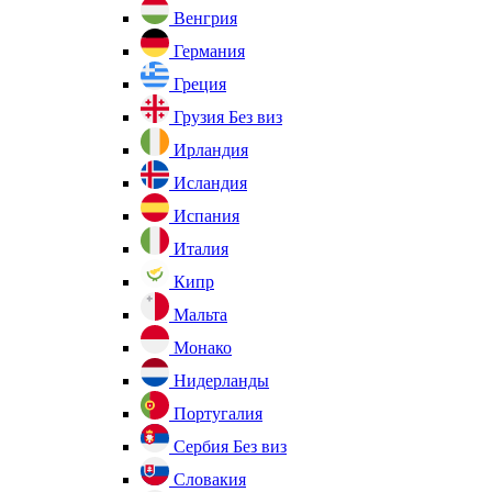
Венгрия
Германия
Греция
Грузия
Без виз
Ирландия
Исландия
Испания
Италия
Кипр
Мальта
Монако
Нидерланды
Португалия
Сербия
Без виз
Словакия