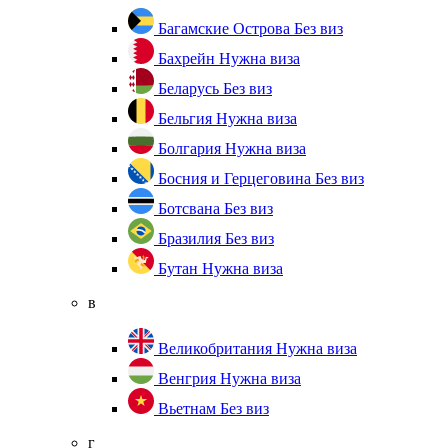
Багамские Острова
Без виз
Бахрейн
Нужна виза
Беларусь
Без виз
Бельгия
Нужна виза
Болгария
Нужна виза
Босния и Герцеговина
Без виз
Ботсвана
Без виз
Бразилия
Без виз
Бутан
Нужна виза
в
Великобритания
Нужна виза
Венгрия
Нужна виза
Вьетнам
Без виз
г