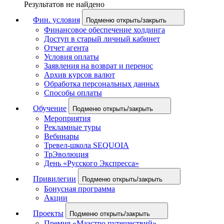
Результатов не найдено
Фин. условия
Подменю открыть/закрыть
Финансовое обеспечение холдинга
Доступ в старый личный кабинет
Отчет агента
Условия оплаты
Заявления на возврат и перенос
Архив курсов валют
Обработка персональных данных
Способы оплаты
Обучение
Подменю открыть/закрыть
Мероприятия
Рекламные туры
Вебинары
Тревел-школа SEQUOIA
ТрЭволюция
День «Русского Экспресса»
Привилегии
Подменю открыть/закрыть
Бонусная программа
Акции
Проекты
Подменю открыть/закрыть
Премия «Маэстро путешествий»