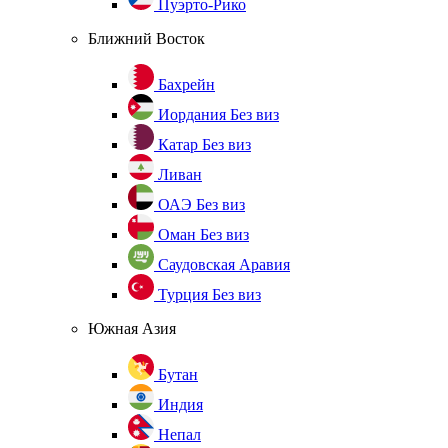
Пуэрто-Рико
Ближний Восток
Бахрейн
Иордания
Без виз
Катар
Без виз
Ливан
ОАЭ
Без виз
Оман
Без виз
Саудовская Аравия
Турция
Без виз
Южная Азия
Бутан
Индия
Непал