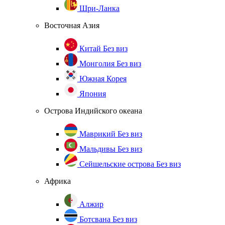
Шри-Ланка
Восточная Азия
Китай
Без виз
Монголия
Без виз
Южная Корея
Япония
Острова Индийского океана
Маврикий
Без виз
Мальдивы
Без виз
Сейшельские острова
Без виз
Африка
Алжир
Ботсвана
Без виз