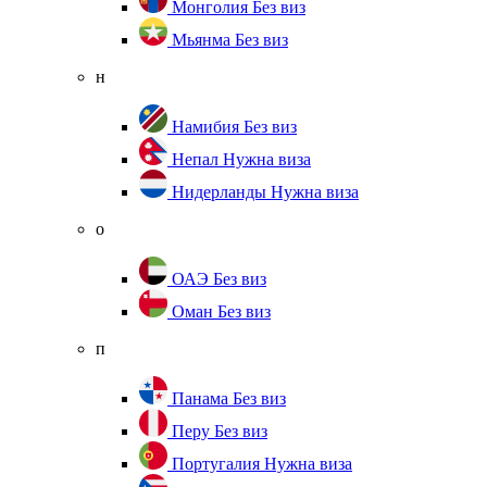
Монголия
Без виз
Мьянма
Без виз
н
Намибия
Без виз
Непал
Нужна виза
Нидерланды
Нужна виза
о
ОАЭ
Без виз
Оман
Без виз
п
Панама
Без виз
Перу
Без виз
Португалия
Нужна виза