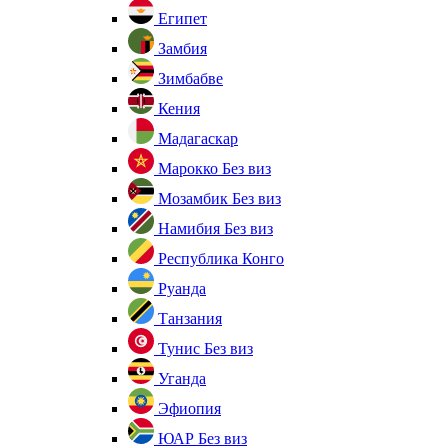
Египет
Замбия
Зимбабве
Кения
Мадагаскар
Марокко
Без виз
Мозамбик
Без виз
Намибия
Без виз
Республика Конго
Руанда
Танзания
Тунис
Без виз
Уганда
Эфиопия
ЮАР
Без виз