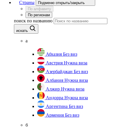
Страны
Подменю открыть/закрыть
По алфавиту
По регионам
поиск по названию
искать
а
Абхазия
Без виз
Австрия
Нужна виза
Азербайджан
Без виз
Албания
Нужна виза
Алжир
Нужна виза
Андорра
Нужна виза
Аргентина
Без виз
Армения
Без виз
б