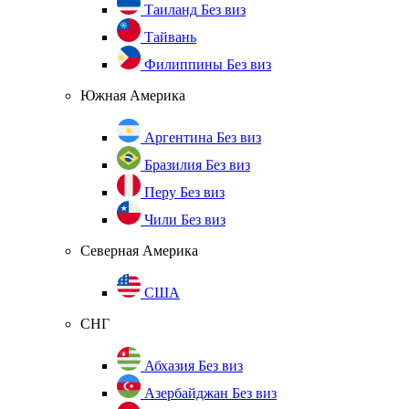
Таиланд
Без виз
Тайвань
Филиппины
Без виз
Южная Америка
Аргентина
Без виз
Бразилия
Без виз
Перу
Без виз
Чили
Без виз
Северная Америка
США
СНГ
Абхазия
Без виз
Азербайджан
Без виз