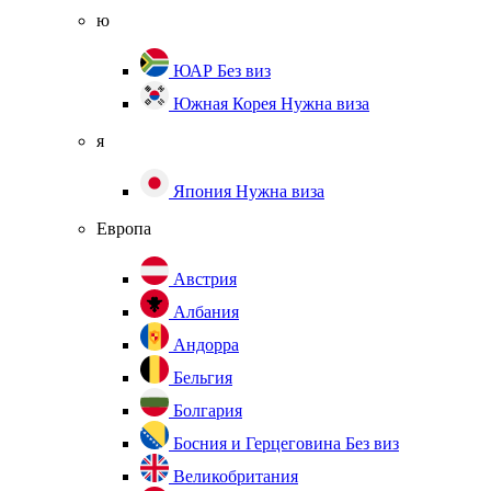
ю
ЮАР
Без виз
Южная Корея
Нужна виза
я
Япония
Нужна виза
Европа
Австрия
Албания
Андорра
Бельгия
Болгария
Босния и Герцеговина
Без виз
Великобритания