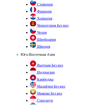
Словения
Франция
Хорватия
Черногория
Без виз
Чехия
Швейцария
Швеция
Юго-Восточная Азия
Вьетнам
Без виз
Индонезия
Камбоджа
Малайзия
Без виз
Мьянма
Без виз
Сингапур