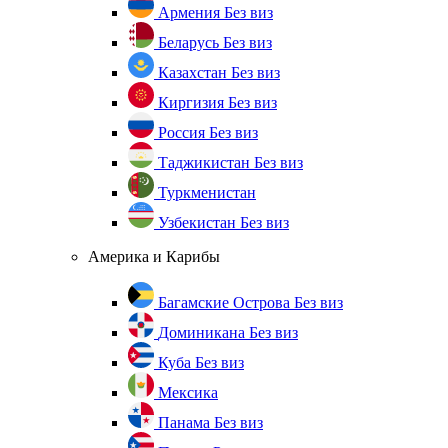
Армения
Без виз
Беларусь
Без виз
Казахстан
Без виз
Киргизия
Без виз
Россия
Без виз
Таджикистан
Без виз
Туркменистан
Узбекистан
Без виз
Америка и Карибы
Багамские Острова
Без виз
Доминикана
Без виз
Куба
Без виз
Мексика
Панама
Без виз