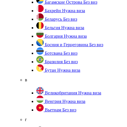
Багамские Острова
Без виз
Бахрейн
Нужна виза
Беларусь
Без виз
Бельгия
Нужна виза
Болгария
Нужна виза
Босния и Герцеговина
Без виз
Ботсвана
Без виз
Бразилия
Без виз
Бутан
Нужна виза
в
Великобритания
Нужна виза
Венгрия
Нужна виза
Вьетнам
Без виз
г