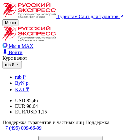
Туристам
Сайт для туристов
Меню
Мы в MAX
Войти
Курс валют
rub ₽
rub ₽
ByN р.
KZT ₸
USD
85,46
EUR
98,64
EUR/USD
1,15
Поддержка турагентов и частных лиц
Поддержка
+7 (495) 009-66-99