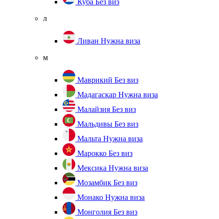
Куба
Без виз
л
Ливан
Нужна виза
м
Маврикий
Без виз
Мадагаскар
Нужна виза
Малайзия
Без виз
Мальдивы
Без виз
Мальта
Нужна виза
Марокко
Без виз
Мексика
Нужна виза
Мозамбик
Без виз
Монако
Нужна виза
Монголия
Без виз