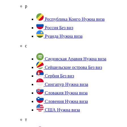
р
Республика Конго
Нужна виза
Россия
Без виз
Руанда
Нужна виза
с
Саудовская Аравия
Нужна виза
Сейшельские острова
Без виз
Сербия
Без виз
Сингапур
Нужна виза
Словакия
Нужна виза
Словения
Нужна виза
США
Нужна виза
т