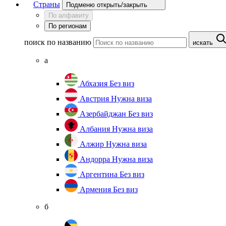
Страны
Подменю открыть/закрыть
По алфавиту
По регионам
поиск по названию
искать
а
Абхазия
Без виз
Австрия
Нужна виза
Азербайджан
Без виз
Албания
Нужна виза
Алжир
Нужна виза
Андорра
Нужна виза
Аргентина
Без виз
Армения
Без виз
б