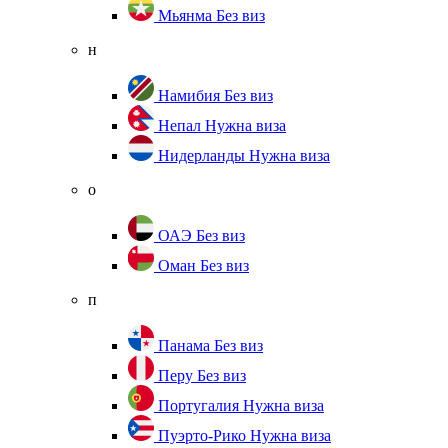
Мьянма
Без виз
н
Намибия
Без виз
Непал
Нужна виза
Нидерланды
Нужна виза
о
ОАЭ
Без виз
Оман
Без виз
п
Панама
Без виз
Перу
Без виз
Португалия
Нужна виза
Пуэрто-Рико
Нужна виза