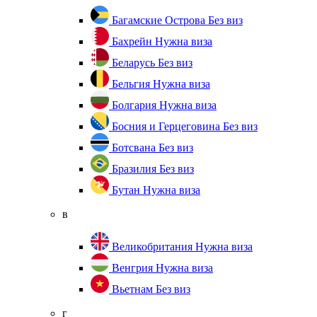
Багамские Острова
Без виз
Бахрейн
Нужна виза
Беларусь
Без виз
Бельгия
Нужна виза
Болгария
Нужна виза
Босния и Герцеговина
Без виз
Ботсвана
Без виз
Бразилия
Без виз
Бутан
Нужна виза
в
Великобритания
Нужна виза
Венгрия
Нужна виза
Вьетнам
Без виз
г