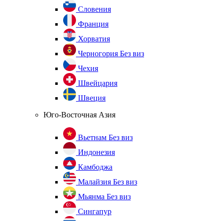
Словения
Франция
Хорватия
Черногория
Без виз
Чехия
Швейцария
Швеция
Юго-Восточная Азия
Вьетнам
Без виз
Индонезия
Камбоджа
Малайзия
Без виз
Мьянма
Без виз
Сингапур