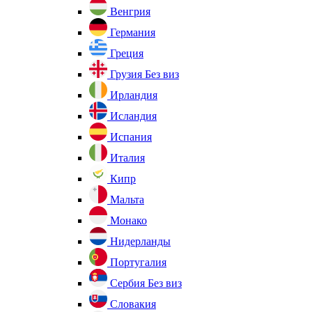
Венгрия
Германия
Греция
Грузия
Без виз
Ирландия
Исландия
Испания
Италия
Кипр
Мальта
Монако
Нидерланды
Португалия
Сербия
Без виз
Словакия