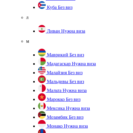
Куба
Без виз
л
Ливан
Нужна виза
м
Маврикий
Без виз
Мадагаскар
Нужна виза
Малайзия
Без виз
Мальдивы
Без виз
Мальта
Нужна виза
Марокко
Без виз
Мексика
Нужна виза
Мозамбик
Без виз
Монако
Нужна виза