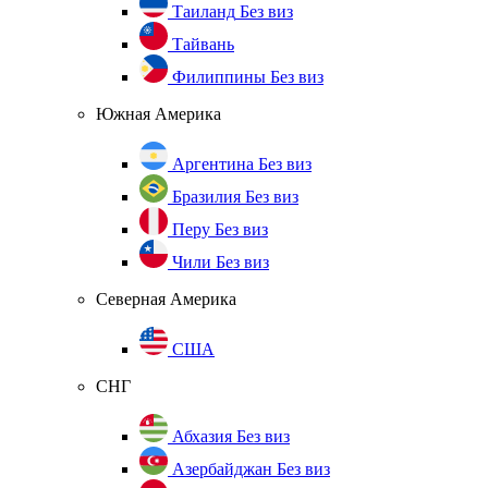
Таиланд
Без виз
Тайвань
Филиппины
Без виз
Южная Америка
Аргентина
Без виз
Бразилия
Без виз
Перу
Без виз
Чили
Без виз
Северная Америка
США
СНГ
Абхазия
Без виз
Азербайджан
Без виз