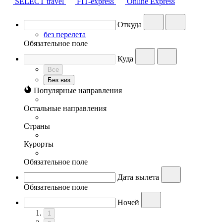
SELECT travel
FIT-express
Online Express
Откуда
без перелета
Обязательное поле
Куда
Все
Без виз
Популярные направления
Остальные направления
Страны
Курорты
Обязательное поле
Дата вылета
Обязательное поле
Ночей
1