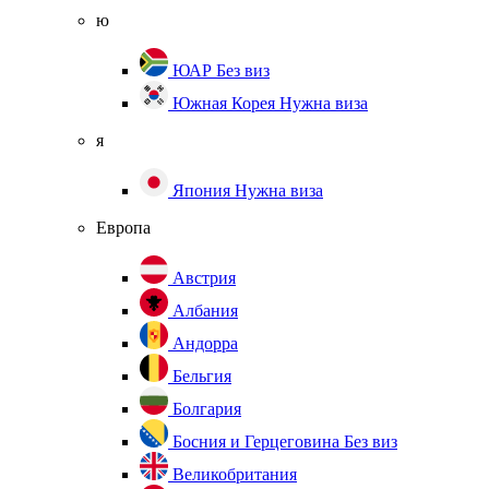
ю
ЮАР
Без виз
Южная Корея
Нужна виза
я
Япония
Нужна виза
Европа
Австрия
Албания
Андорра
Бельгия
Болгария
Босния и Герцеговина
Без виз
Великобритания