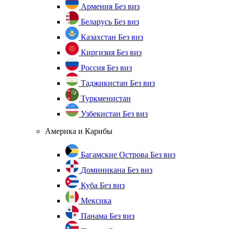
Армения
Без виз
Беларусь
Без виз
Казахстан
Без виз
Киргизия
Без виз
Россия
Без виз
Таджикистан
Без виз
Туркменистан
Узбекистан
Без виз
Америка и Карибы
Багамские Острова
Без виз
Доминикана
Без виз
Куба
Без виз
Мексика
Панама
Без виз