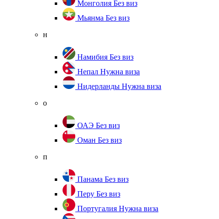
Монголия
Без виз
Мьянма
Без виз
н
Намибия
Без виз
Непал
Нужна виза
Нидерланды
Нужна виза
о
ОАЭ
Без виз
Оман
Без виз
п
Панама
Без виз
Перу
Без виз
Португалия
Нужна виза