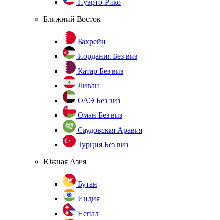
Пуэрто-Рико
Ближний Восток
Бахрейн
Иордания
Без виз
Катар
Без виз
Ливан
ОАЭ
Без виз
Оман
Без виз
Саудовская Аравия
Турция
Без виз
Южная Азия
Бутан
Индия
Непал