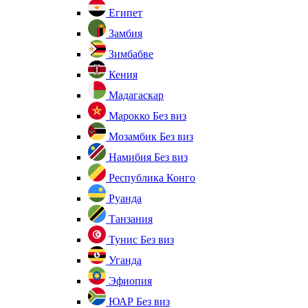
Египет
Замбия
Зимбабве
Кения
Мадагаскар
Марокко
Без виз
Мозамбик
Без виз
Намибия
Без виз
Республика Конго
Руанда
Танзания
Тунис
Без виз
Уганда
Эфиопия
ЮАР
Без виз