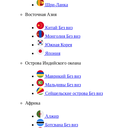
Шри-Ланка
Восточная Азия
Китай
Без виз
Монголия
Без виз
Южная Корея
Япония
Острова Индийского океана
Маврикий
Без виз
Мальдивы
Без виз
Сейшельские острова
Без виз
Африка
Алжир
Ботсвана
Без виз