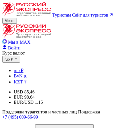
Туристам
Сайт для туристов
Меню
Мы в MAX
Войти
Курс валют
rub ₽
rub ₽
ByN р.
KZT ₸
USD
85,46
EUR
98,64
EUR/USD
1,15
Поддержка турагентов и частных лиц
Поддержка
+7 (495) 009-66-99