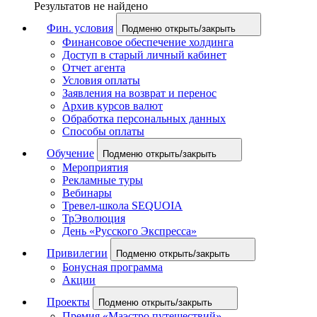
Результатов не найдено
Фин. условия
Подменю открыть/закрыть
Финансовое обеспечение холдинга
Доступ в старый личный кабинет
Отчет агента
Условия оплаты
Заявления на возврат и перенос
Архив курсов валют
Обработка персональных данных
Способы оплаты
Обучение
Подменю открыть/закрыть
Мероприятия
Рекламные туры
Вебинары
Тревел-школа SEQUOIA
ТрЭволюция
День «Русского Экспресса»
Привилегии
Подменю открыть/закрыть
Бонусная программа
Акции
Проекты
Подменю открыть/закрыть
Премия «Маэстро путешествий»