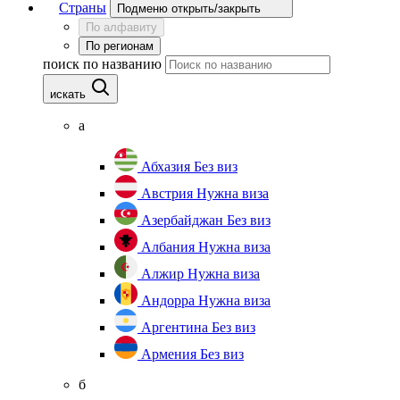
Страны
Подменю открыть/закрыть
По алфавиту
По регионам
поиск по названию
искать
а
Абхазия
Без виз
Австрия
Нужна виза
Азербайджан
Без виз
Албания
Нужна виза
Алжир
Нужна виза
Андорра
Нужна виза
Аргентина
Без виз
Армения
Без виз
б