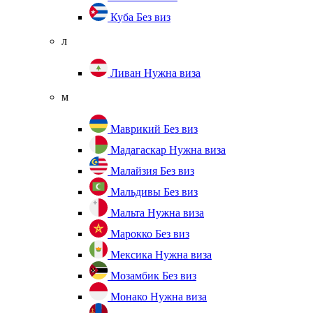
Куба
Без виз
л
Ливан
Нужна виза
м
Маврикий
Без виз
Мадагаскар
Нужна виза
Малайзия
Без виз
Мальдивы
Без виз
Мальта
Нужна виза
Марокко
Без виз
Мексика
Нужна виза
Мозамбик
Без виз
Монако
Нужна виза