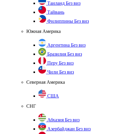
Таиланд
Без виз
Тайвань
Филиппины
Без виз
Южная Америка
Аргентина
Без виз
Бразилия
Без виз
Перу
Без виз
Чили
Без виз
Северная Америка
США
СНГ
Абхазия
Без виз
Азербайджан
Без виз