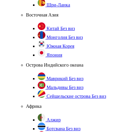
Шри-Ланка
Восточная Азия
Китай
Без виз
Монголия
Без виз
Южная Корея
Япония
Острова Индийского океана
Маврикий
Без виз
Мальдивы
Без виз
Сейшельские острова
Без виз
Африка
Алжир
Ботсвана
Без виз