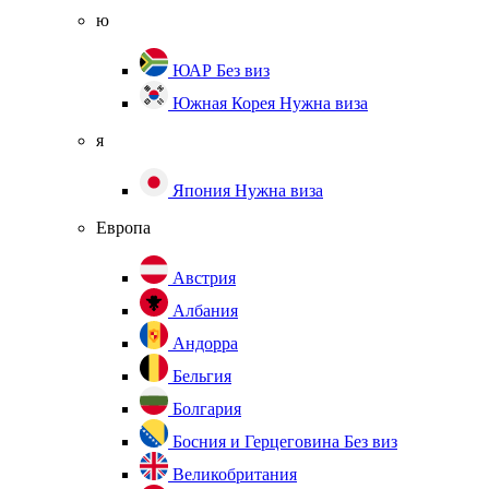
ю
ЮАР
Без виз
Южная Корея
Нужна виза
я
Япония
Нужна виза
Европа
Австрия
Албания
Андорра
Бельгия
Болгария
Босния и Герцеговина
Без виз
Великобритания