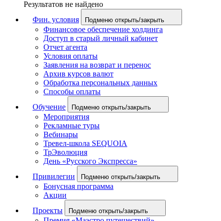
Результатов не найдено
Фин. условия
Подменю открыть/закрыть
Финансовое обеспечение холдинга
Доступ в старый личный кабинет
Отчет агента
Условия оплаты
Заявления на возврат и перенос
Архив курсов валют
Обработка персональных данных
Способы оплаты
Обучение
Подменю открыть/закрыть
Мероприятия
Рекламные туры
Вебинары
Тревел-школа SEQUOIA
ТрЭволюция
День «Русского Экспресса»
Привилегии
Подменю открыть/закрыть
Бонусная программа
Акции
Проекты
Подменю открыть/закрыть
Премия «Маэстро путешествий»