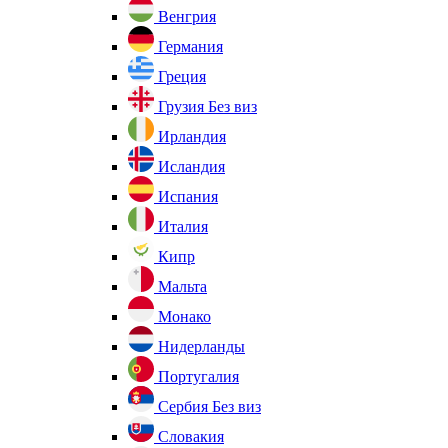
Венгрия
Германия
Греция
Грузия
Без виз
Ирландия
Исландия
Испания
Италия
Кипр
Мальта
Монако
Нидерланды
Португалия
Сербия
Без виз
Словакия