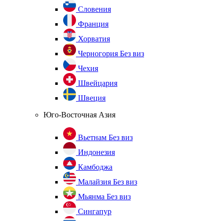
Словения
Франция
Хорватия
Черногория
Без виз
Чехия
Швейцария
Швеция
Юго-Восточная Азия
Вьетнам
Без виз
Индонезия
Камбоджа
Малайзия
Без виз
Мьянма
Без виз
Сингапур