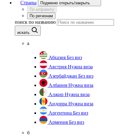
Страны
Подменю открыть/закрыть
По алфавиту
По регионам
поиск по названию
искать
а
Абхазия
Без виз
Австрия
Нужна виза
Азербайджан
Без виз
Албания
Нужна виза
Алжир
Нужна виза
Андорра
Нужна виза
Аргентина
Без виз
Армения
Без виз
б