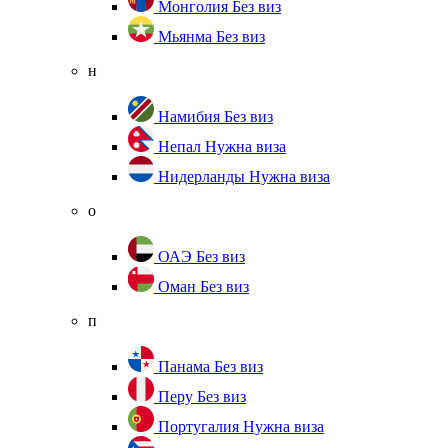
Монголия
Без виз
Мьянма
Без виз
н
Намибия
Без виз
Непал
Нужна виза
Нидерланды
Нужна виза
о
ОАЭ
Без виз
Оман
Без виз
п
Панама
Без виз
Перу
Без виз
Португалия
Нужна виза