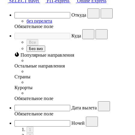
SELECT travel
FIT-express
Online Express
Откуда
без перелета
Обязательное поле
Куда
Все
Без виз
Популярные направления
Остальные направления
Страны
Курорты
Обязательное поле
Дата вылета
Обязательное поле
Ночей
1