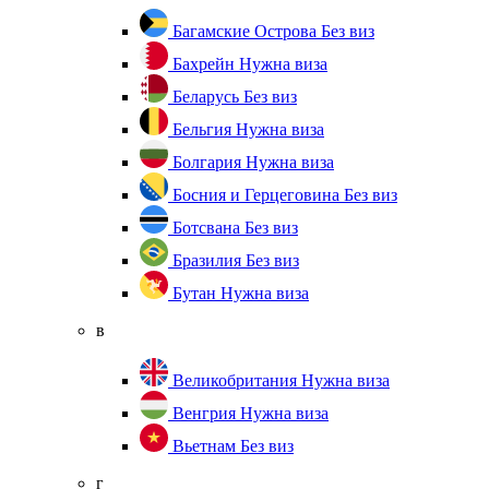
Багамские Острова
Без виз
Бахрейн
Нужна виза
Беларусь
Без виз
Бельгия
Нужна виза
Болгария
Нужна виза
Босния и Герцеговина
Без виз
Ботсвана
Без виз
Бразилия
Без виз
Бутан
Нужна виза
в
Великобритания
Нужна виза
Венгрия
Нужна виза
Вьетнам
Без виз
г