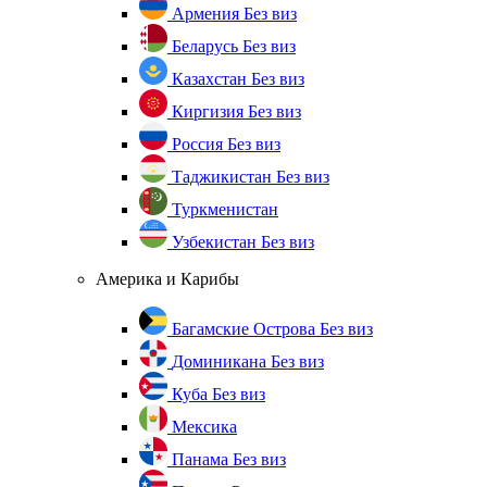
Армения
Без виз
Беларусь
Без виз
Казахстан
Без виз
Киргизия
Без виз
Россия
Без виз
Таджикистан
Без виз
Туркменистан
Узбекистан
Без виз
Америка и Карибы
Багамские Острова
Без виз
Доминикана
Без виз
Куба
Без виз
Мексика
Панама
Без виз