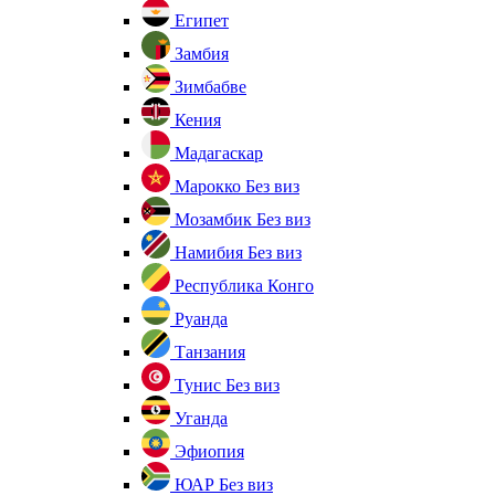
Египет
Замбия
Зимбабве
Кения
Мадагаскар
Марокко
Без виз
Мозамбик
Без виз
Намибия
Без виз
Республика Конго
Руанда
Танзания
Тунис
Без виз
Уганда
Эфиопия
ЮАР
Без виз