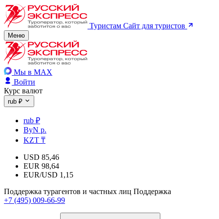
Туристам
Сайт для туристов
Меню
Мы в MAX
Войти
Курс валют
rub ₽
rub ₽
ByN р.
KZT ₸
USD
85,46
EUR
98,64
EUR/USD
1,15
Поддержка турагентов и частных лиц
Поддержка
+7 (495) 009-66-99