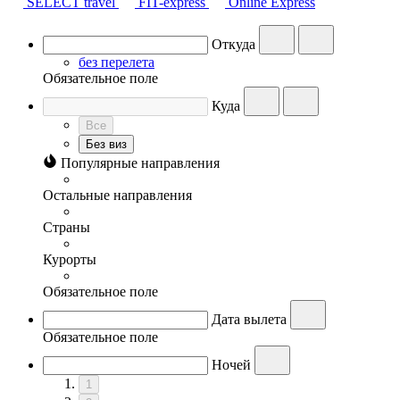
SELECT travel
FIT-express
Online Express
Откуда
без перелета
Обязательное поле
Куда
Все
Без виз
Популярные направления
Остальные направления
Страны
Курорты
Обязательное поле
Дата вылета
Обязательное поле
Ночей
1