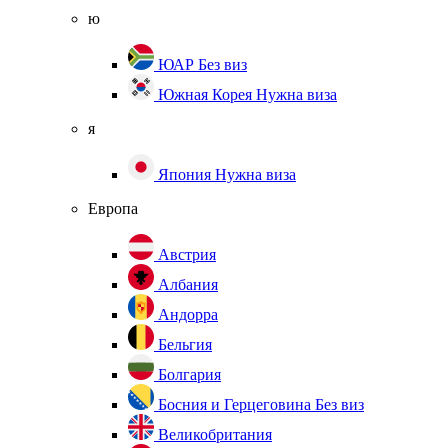
ю
ЮАР
Без виз
Южная Корея
Нужна виза
я
Япония
Нужна виза
Европа
Австрия
Албания
Андорра
Бельгия
Болгария
Босния и Герцеговина
Без виз
Великобритания