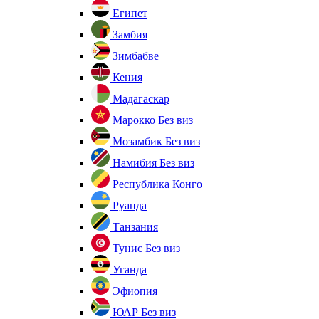
Египет
Замбия
Зимбабве
Кения
Мадагаскар
Марокко
Без виз
Мозамбик
Без виз
Намибия
Без виз
Республика Конго
Руанда
Танзания
Тунис
Без виз
Уганда
Эфиопия
ЮАР
Без виз