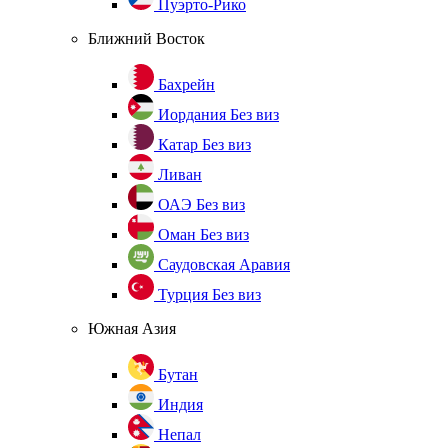
Пуэрто-Рико
Ближний Восток
Бахрейн
Иордания
Без виз
Катар
Без виз
Ливан
ОАЭ
Без виз
Оман
Без виз
Саудовская Аравия
Турция
Без виз
Южная Азия
Бутан
Индия
Непал