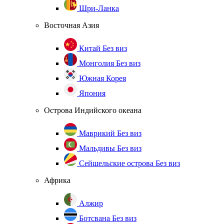
Шри-Ланка
Восточная Азия
Китай
Без виз
Монголия
Без виз
Южная Корея
Япония
Острова Индийского океана
Маврикий
Без виз
Мальдивы
Без виз
Сейшельские острова
Без виз
Африка
Алжир
Ботсвана
Без виз