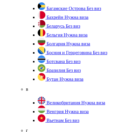
Багамские Острова
Без виз
Бахрейн
Нужна виза
Беларусь
Без виз
Бельгия
Нужна виза
Болгария
Нужна виза
Босния и Герцеговина
Без виз
Ботсвана
Без виз
Бразилия
Без виз
Бутан
Нужна виза
в
Великобритания
Нужна виза
Венгрия
Нужна виза
Вьетнам
Без виз
г