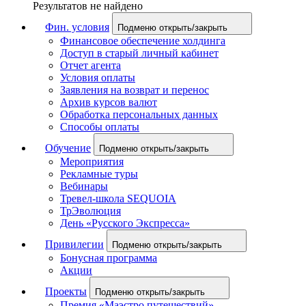
Результатов не найдено
Фин. условия
Подменю открыть/закрыть
Финансовое обеспечение холдинга
Доступ в старый личный кабинет
Отчет агента
Условия оплаты
Заявления на возврат и перенос
Архив курсов валют
Обработка персональных данных
Способы оплаты
Обучение
Подменю открыть/закрыть
Мероприятия
Рекламные туры
Вебинары
Тревел-школа SEQUOIA
ТрЭволюция
День «Русского Экспресса»
Привилегии
Подменю открыть/закрыть
Бонусная программа
Акции
Проекты
Подменю открыть/закрыть
Премия «Маэстро путешествий»