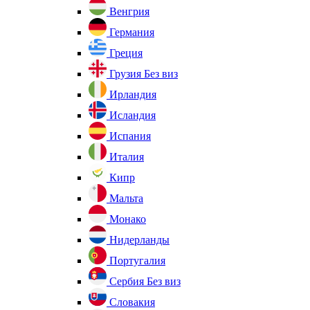
Венгрия
Германия
Греция
Грузия
Без виз
Ирландия
Исландия
Испания
Италия
Кипр
Мальта
Монако
Нидерланды
Португалия
Сербия
Без виз
Словакия