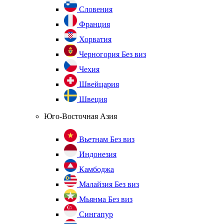
Словения
Франция
Хорватия
Черногория
Без виз
Чехия
Швейцария
Швеция
Юго-Восточная Азия
Вьетнам
Без виз
Индонезия
Камбоджа
Малайзия
Без виз
Мьянма
Без виз
Сингапур