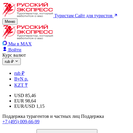
Туристам
Сайт для туристов
Меню
Мы в MAX
Войти
Курс валют
rub ₽
rub ₽
ByN р.
KZT ₸
USD
85,46
EUR
98,64
EUR/USD
1,15
Поддержка турагентов и частных лиц
Поддержка
+7 (495) 009-66-99