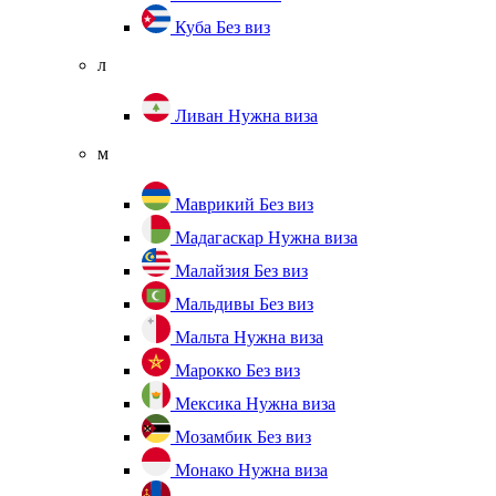
Куба
Без виз
л
Ливан
Нужна виза
м
Маврикий
Без виз
Мадагаскар
Нужна виза
Малайзия
Без виз
Мальдивы
Без виз
Мальта
Нужна виза
Марокко
Без виз
Мексика
Нужна виза
Мозамбик
Без виз
Монако
Нужна виза