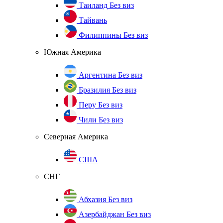
Таиланд
Без виз
Тайвань
Филиппины
Без виз
Южная Америка
Аргентина
Без виз
Бразилия
Без виз
Перу
Без виз
Чили
Без виз
Северная Америка
США
СНГ
Абхазия
Без виз
Азербайджан
Без виз