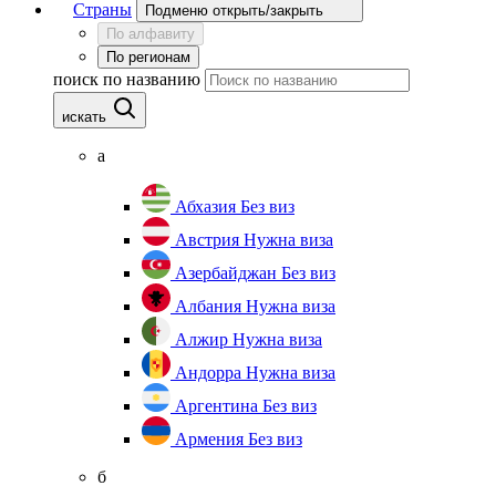
Страны
Подменю открыть/закрыть
По алфавиту
По регионам
поиск по названию
искать
а
Абхазия
Без виз
Австрия
Нужна виза
Азербайджан
Без виз
Албания
Нужна виза
Алжир
Нужна виза
Андорра
Нужна виза
Аргентина
Без виз
Армения
Без виз
б