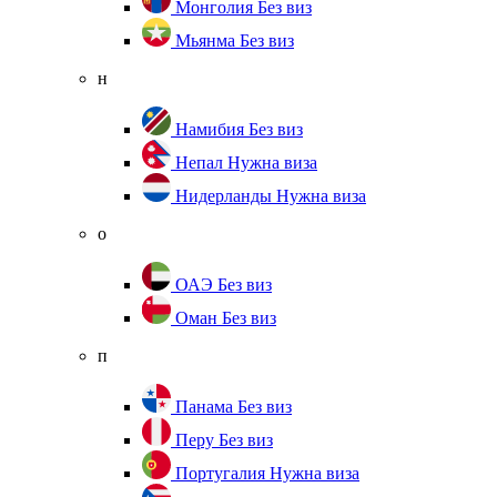
Монголия
Без виз
Мьянма
Без виз
н
Намибия
Без виз
Непал
Нужна виза
Нидерланды
Нужна виза
о
ОАЭ
Без виз
Оман
Без виз
п
Панама
Без виз
Перу
Без виз
Португалия
Нужна виза