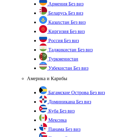
Армения
Без виз
Беларусь
Без виз
Казахстан
Без виз
Киргизия
Без виз
Россия
Без виз
Таджикистан
Без виз
Туркменистан
Узбекистан
Без виз
Америка и Карибы
Багамские Острова
Без виз
Доминикана
Без виз
Куба
Без виз
Мексика
Панама
Без виз