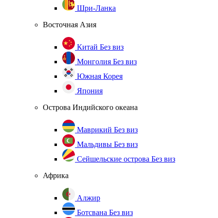
Шри-Ланка
Восточная Азия
Китай
Без виз
Монголия
Без виз
Южная Корея
Япония
Острова Индийского океана
Маврикий
Без виз
Мальдивы
Без виз
Сейшельские острова
Без виз
Африка
Алжир
Ботсвана
Без виз