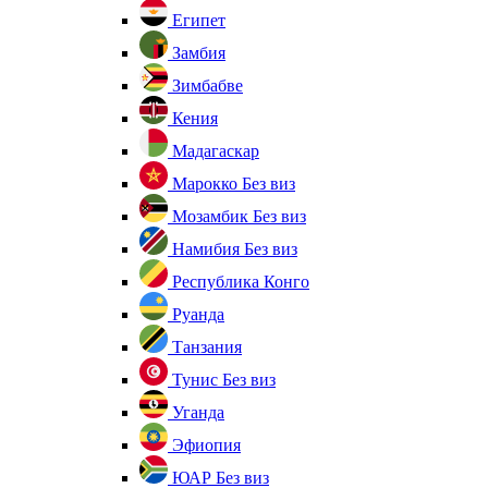
Египет
Замбия
Зимбабве
Кения
Мадагаскар
Марокко
Без виз
Мозамбик
Без виз
Намибия
Без виз
Республика Конго
Руанда
Танзания
Тунис
Без виз
Уганда
Эфиопия
ЮАР
Без виз