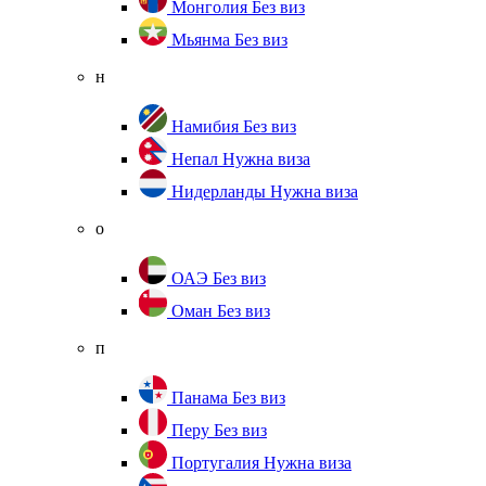
Монголия
Без виз
Мьянма
Без виз
н
Намибия
Без виз
Непал
Нужна виза
Нидерланды
Нужна виза
о
ОАЭ
Без виз
Оман
Без виз
п
Панама
Без виз
Перу
Без виз
Португалия
Нужна виза