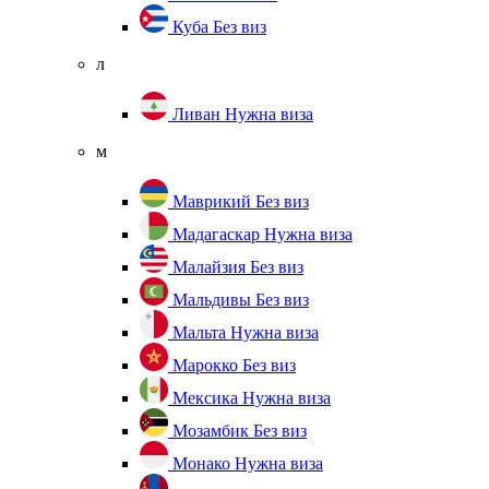
Куба
Без виз
л
Ливан
Нужна виза
м
Маврикий
Без виз
Мадагаскар
Нужна виза
Малайзия
Без виз
Мальдивы
Без виз
Мальта
Нужна виза
Марокко
Без виз
Мексика
Нужна виза
Мозамбик
Без виз
Монако
Нужна виза