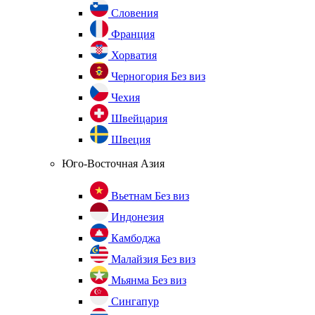
Словения
Франция
Хорватия
Черногория
Без виз
Чехия
Швейцария
Швеция
Юго-Восточная Азия
Вьетнам
Без виз
Индонезия
Камбоджа
Малайзия
Без виз
Мьянма
Без виз
Сингапур