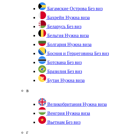
Багамские Острова
Без виз
Бахрейн
Нужна виза
Беларусь
Без виз
Бельгия
Нужна виза
Болгария
Нужна виза
Босния и Герцеговина
Без виз
Ботсвана
Без виз
Бразилия
Без виз
Бутан
Нужна виза
в
Великобритания
Нужна виза
Венгрия
Нужна виза
Вьетнам
Без виз
г