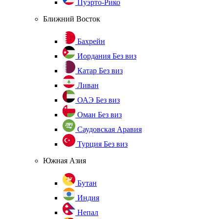
Пуэрто-Рико
Ближний Восток
Бахрейн
Иордания
Без виз
Катар
Без виз
Ливан
ОАЭ
Без виз
Оман
Без виз
Саудовская Аравия
Турция
Без виз
Южная Азия
Бутан
Индия
Непал