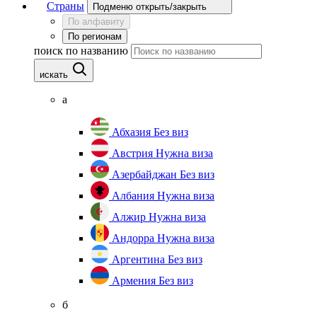
Страны
Подменю открыть/закрыть
По алфавиту
По регионам
поиск по названию
искать
а
Абхазия
Без виз
Австрия
Нужна виза
Азербайджан
Без виз
Албания
Нужна виза
Алжир
Нужна виза
Андорра
Нужна виза
Аргентина
Без виз
Армения
Без виз
б