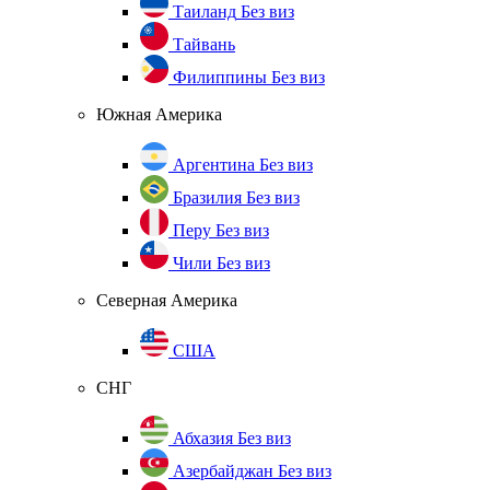
Таиланд
Без виз
Тайвань
Филиппины
Без виз
Южная Америка
Аргентина
Без виз
Бразилия
Без виз
Перу
Без виз
Чили
Без виз
Северная Америка
США
СНГ
Абхазия
Без виз
Азербайджан
Без виз