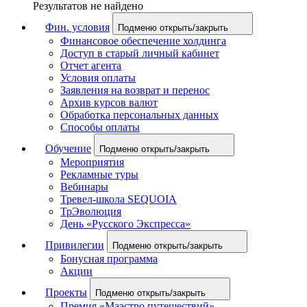
Результатов не найдено
Фин. условия
Подменю открыть/закрыть
Финансовое обеспечение холдинга
Доступ в старый личный кабинет
Отчет агента
Условия оплаты
Заявления на возврат и перенос
Архив курсов валют
Обработка персональных данных
Способы оплаты
Обучение
Подменю открыть/закрыть
Мероприятия
Рекламные туры
Вебинары
Тревел-школа SEQUOIA
ТрЭволюция
День «Русского Экспресса»
Привилегии
Подменю открыть/закрыть
Бонусная программа
Акции
Проекты
Подменю открыть/закрыть
Премия «Маэстро путешествий»