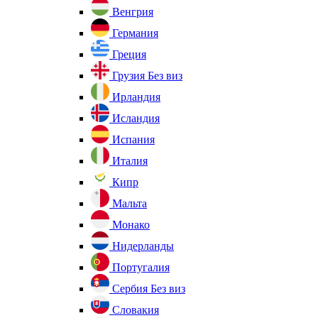
Венгрия
Германия
Греция
Грузия
Без виз
Ирландия
Исландия
Испания
Италия
Кипр
Мальта
Монако
Нидерланды
Португалия
Сербия
Без виз
Словакия