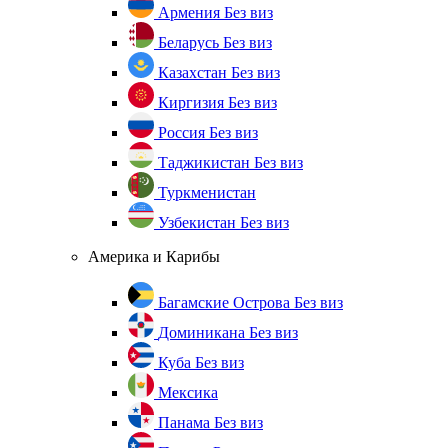
Армения
Без виз
Беларусь
Без виз
Казахстан
Без виз
Киргизия
Без виз
Россия
Без виз
Таджикистан
Без виз
Туркменистан
Узбекистан
Без виз
Америка и Карибы
Багамские Острова
Без виз
Доминикана
Без виз
Куба
Без виз
Мексика
Панама
Без виз