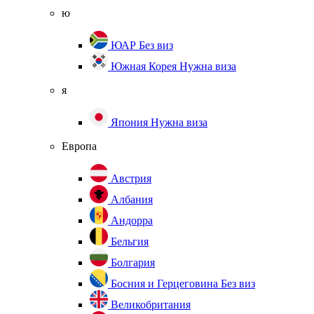
ю
ЮАР
Без виз
Южная Корея
Нужна виза
я
Япония
Нужна виза
Европа
Австрия
Албания
Андорра
Бельгия
Болгария
Босния и Герцеговина
Без виз
Великобритания