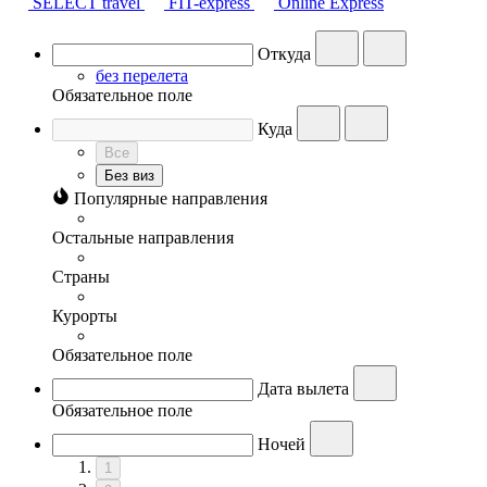
SELECT travel
FIT-express
Online Express
Откуда
без перелета
Обязательное поле
Куда
Все
Без виз
Популярные направления
Остальные направления
Страны
Курорты
Обязательное поле
Дата вылета
Обязательное поле
Ночей
1