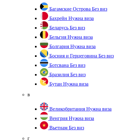
Багамские Острова
Без виз
Бахрейн
Нужна виза
Беларусь
Без виз
Бельгия
Нужна виза
Болгария
Нужна виза
Босния и Герцеговина
Без виз
Ботсвана
Без виз
Бразилия
Без виз
Бутан
Нужна виза
в
Великобритания
Нужна виза
Венгрия
Нужна виза
Вьетнам
Без виз
г