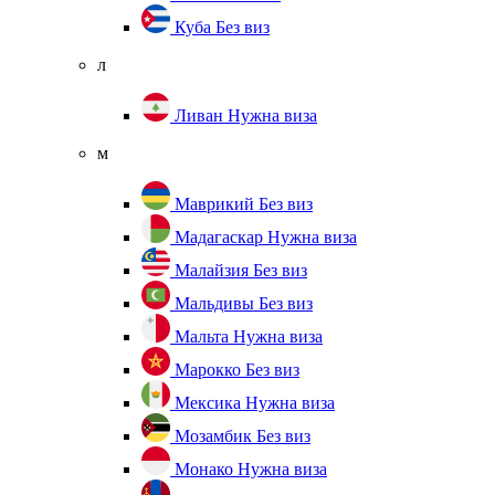
Куба
Без виз
л
Ливан
Нужна виза
м
Маврикий
Без виз
Мадагаскар
Нужна виза
Малайзия
Без виз
Мальдивы
Без виз
Мальта
Нужна виза
Марокко
Без виз
Мексика
Нужна виза
Мозамбик
Без виз
Монако
Нужна виза