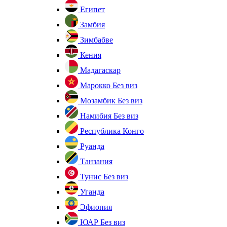
Египет
Замбия
Зимбабве
Кения
Мадагаскар
Марокко
Без виз
Мозамбик
Без виз
Намибия
Без виз
Республика Конго
Руанда
Танзания
Тунис
Без виз
Уганда
Эфиопия
ЮАР
Без виз