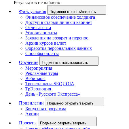
Результатов не найдено
Фин. условия
Подменю открыть/закрыть
Финансовое обеспечение холдинга
Доступ в старый личный кабинет
Отчет агента
Условия оплаты
Заявления на возврат и перенос
Архив курсов валют
Обработка персональных данных
Способы оплаты
Обучение
Подменю открыть/закрыть
Мероприятия
Рекламные туры
Вебинары
Тревел-школа SEQUOIA
ТрЭволюция
День «Русского Экспресса»
Привилегии
Подменю открыть/закрыть
Бонусная программа
Акции
Проекты
Подменю открыть/закрыть
Премия «Маэстро путешествий»