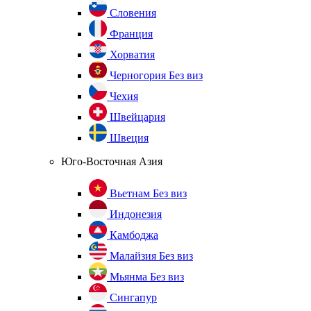
Словения
Франция
Хорватия
Черногория
Без виз
Чехия
Швейцария
Швеция
Юго-Восточная Азия
Вьетнам
Без виз
Индонезия
Камбоджа
Малайзия
Без виз
Мьянма
Без виз
Сингапур