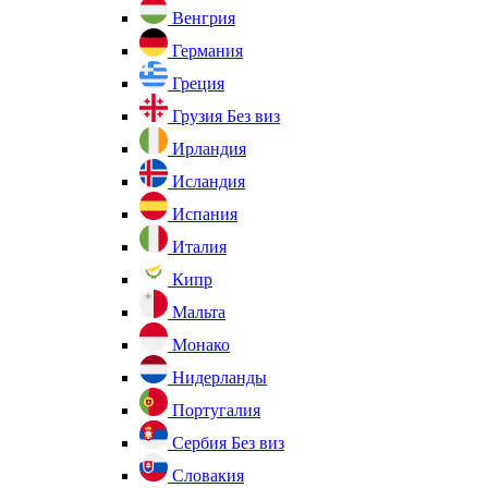
Венгрия
Германия
Греция
Грузия
Без виз
Ирландия
Исландия
Испания
Италия
Кипр
Мальта
Монако
Нидерланды
Португалия
Сербия
Без виз
Словакия