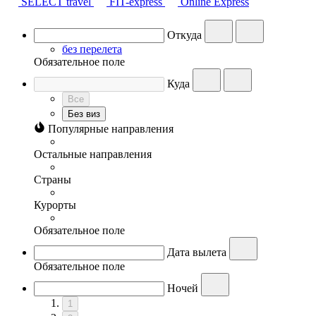
SELECT travel
FIT-express
Online Express
Откуда
без перелета
Обязательное поле
Куда
Все
Без виз
Популярные направления
Остальные направления
Страны
Курорты
Обязательное поле
Дата вылета
Обязательное поле
Ночей
1