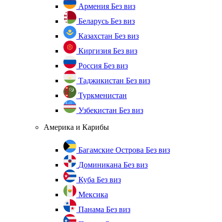
Армения
Без виз
Беларусь
Без виз
Казахстан
Без виз
Киргизия
Без виз
Россия
Без виз
Таджикистан
Без виз
Туркменистан
Узбекистан
Без виз
Америка и Карибы
Багамские Острова
Без виз
Доминикана
Без виз
Куба
Без виз
Мексика
Панама
Без виз