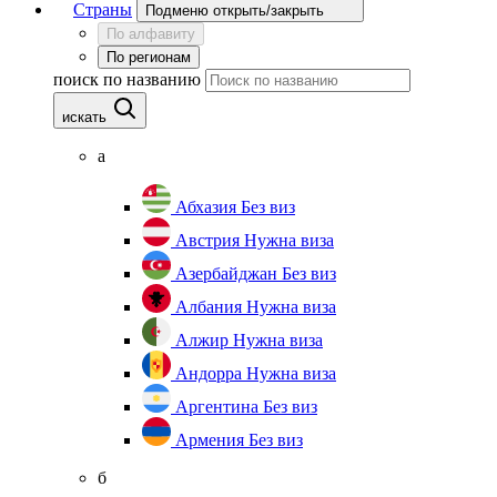
Страны
Подменю открыть/закрыть
По алфавиту
По регионам
поиск по названию
искать
а
Абхазия
Без виз
Австрия
Нужна виза
Азербайджан
Без виз
Албания
Нужна виза
Алжир
Нужна виза
Андорра
Нужна виза
Аргентина
Без виз
Армения
Без виз
б