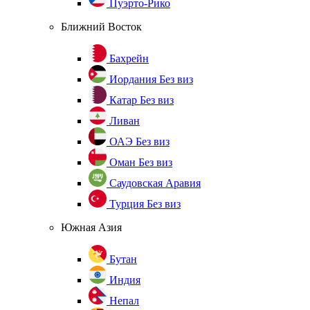
Пуэрто-Рико
Ближний Восток
Бахрейн
Иордания
Без виз
Катар
Без виз
Ливан
ОАЭ
Без виз
Оман
Без виз
Саудовская Аравия
Турция
Без виз
Южная Азия
Бутан
Индия
Непал