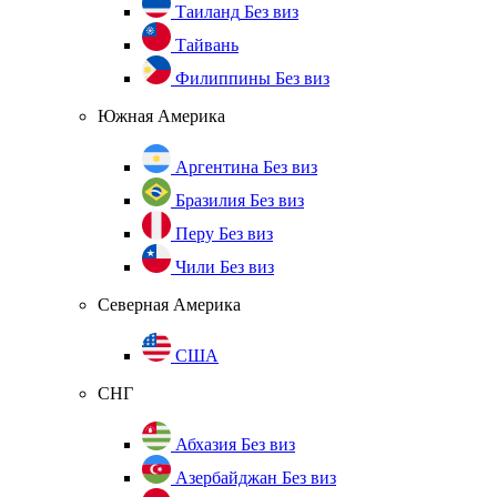
Таиланд
Без виз
Тайвань
Филиппины
Без виз
Южная Америка
Аргентина
Без виз
Бразилия
Без виз
Перу
Без виз
Чили
Без виз
Северная Америка
США
СНГ
Абхазия
Без виз
Азербайджан
Без виз