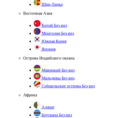
Шри-Ланка
Восточная Азия
Китай
Без виз
Монголия
Без виз
Южная Корея
Япония
Острова Индийского океана
Маврикий
Без виз
Мальдивы
Без виз
Сейшельские острова
Без виз
Африка
Алжир
Ботсвана
Без виз