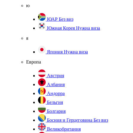
ю
ЮАР
Без виз
Южная Корея
Нужна виза
я
Япония
Нужна виза
Европа
Австрия
Албания
Андорра
Бельгия
Болгария
Босния и Герцеговина
Без виз
Великобритания