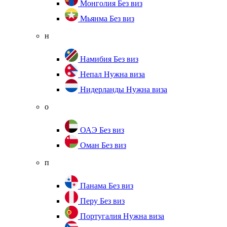
Монголия
Без виз
Мьянма
Без виз
н
Намибия
Без виз
Непал
Нужна виза
Нидерланды
Нужна виза
о
ОАЭ
Без виз
Оман
Без виз
п
Панама
Без виз
Перу
Без виз
Португалия
Нужна виза