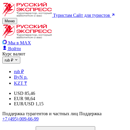
Туристам
Сайт для туристов
Меню
Мы в MAX
Войти
Курс валют
rub ₽
rub ₽
ByN р.
KZT ₸
USD
85,46
EUR
98,64
EUR/USD
1,15
Поддержка турагентов и частных лиц
Поддержка
+7 (495) 009-66-99