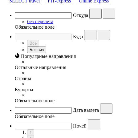
SELECT travel
FIT-express
Online Express
Откуда
без перелета
Обязательное поле
Куда
Все
Без виз
Популярные направления
Остальные направления
Страны
Курорты
Обязательное поле
Дата вылета
Обязательное поле
Ночей
1