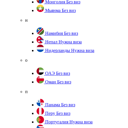
Монголия
Без виз
Мьянма
Без виз
н
Намибия
Без виз
Непал
Нужна виза
Нидерланды
Нужна виза
о
ОАЭ
Без виз
Оман
Без виз
п
Панама
Без виз
Перу
Без виз
Португалия
Нужна виза