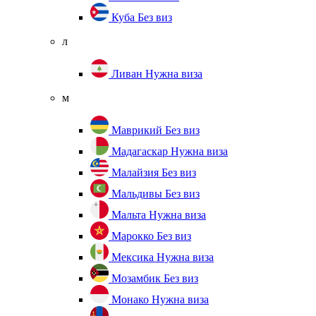
Куба
Без виз
л
Ливан
Нужна виза
м
Маврикий
Без виз
Мадагаскар
Нужна виза
Малайзия
Без виз
Мальдивы
Без виз
Мальта
Нужна виза
Марокко
Без виз
Мексика
Нужна виза
Мозамбик
Без виз
Монако
Нужна виза