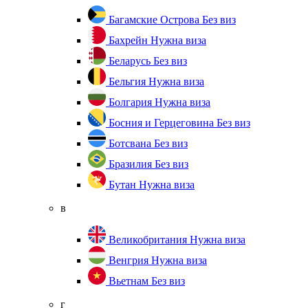
Багамские Острова
Без виз
Бахрейн
Нужна виза
Беларусь
Без виз
Бельгия
Нужна виза
Болгария
Нужна виза
Босния и Герцеговина
Без виз
Ботсвана
Без виз
Бразилия
Без виз
Бутан
Нужна виза
в
Великобритания
Нужна виза
Венгрия
Нужна виза
Вьетнам
Без виз
г