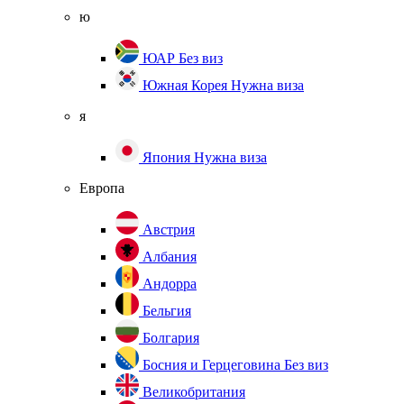
ю
ЮАР
Без виз
Южная Корея
Нужна виза
я
Япония
Нужна виза
Европа
Австрия
Албания
Андорра
Бельгия
Болгария
Босния и Герцеговина
Без виз
Великобритания