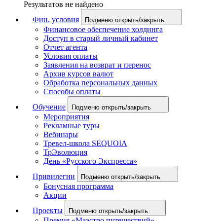
Результатов не найдено
Фин. условия
Подменю открыть/закрыть
Финансовое обеспечение холдинга
Доступ в старый личный кабинет
Отчет агента
Условия оплаты
Заявления на возврат и перенос
Архив курсов валют
Обработка персональных данных
Способы оплаты
Обучение
Подменю открыть/закрыть
Мероприятия
Рекламные туры
Вебинары
Тревел-школа SEQUOIA
ТрЭволюция
День «Русского Экспресса»
Привилегии
Подменю открыть/закрыть
Бонусная программа
Акции
Проекты
Подменю открыть/закрыть
Премия «Маэстро путешествий»