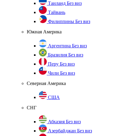
Таиланд
Без виз
Тайвань
Филиппины
Без виз
Южная Америка
Аргентина
Без виз
Бразилия
Без виз
Перу
Без виз
Чили
Без виз
Северная Америка
США
СНГ
Абхазия
Без виз
Азербайджан
Без виз