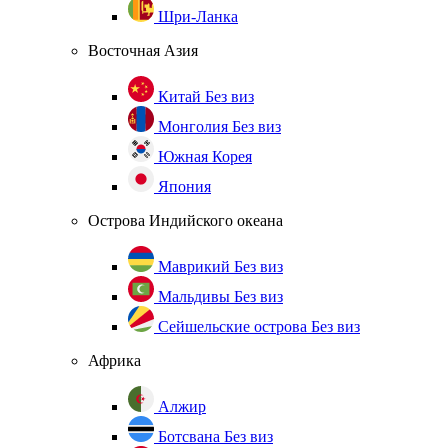
Шри-Ланка
Восточная Азия
Китай
Без виз
Монголия
Без виз
Южная Корея
Япония
Острова Индийского океана
Маврикий
Без виз
Мальдивы
Без виз
Сейшельские острова
Без виз
Африка
Алжир
Ботсвана
Без виз