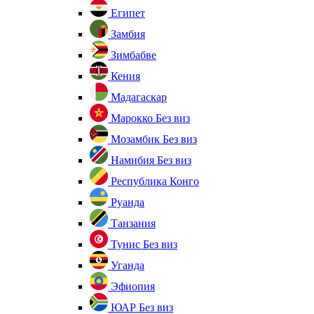
Египет
Замбия
Зимбабве
Кения
Мадагаскар
Марокко
Без виз
Мозамбик
Без виз
Намибия
Без виз
Республика Конго
Руанда
Танзания
Тунис
Без виз
Уганда
Эфиопия
ЮАР
Без виз