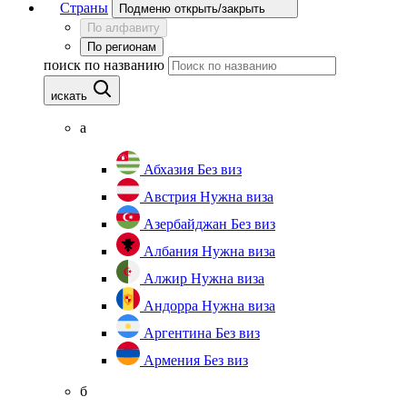
Страны
Подменю открыть/закрыть
По алфавиту
По регионам
поиск по названию
искать
а
Абхазия
Без виз
Австрия
Нужна виза
Азербайджан
Без виз
Албания
Нужна виза
Алжир
Нужна виза
Андорра
Нужна виза
Аргентина
Без виз
Армения
Без виз
б