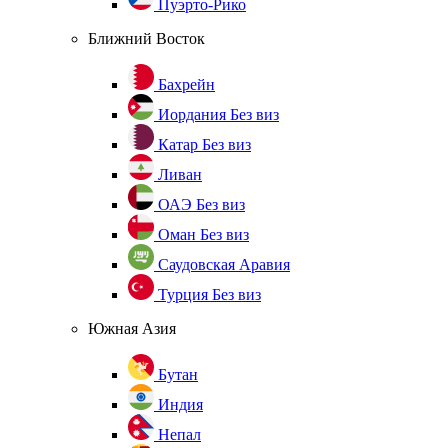
Пуэрто-Рико
Ближний Восток
Бахрейн
Иордания
Без виз
Катар
Без виз
Ливан
ОАЭ
Без виз
Оман
Без виз
Саудовская Аравия
Турция
Без виз
Южная Азия
Бутан
Индия
Непал