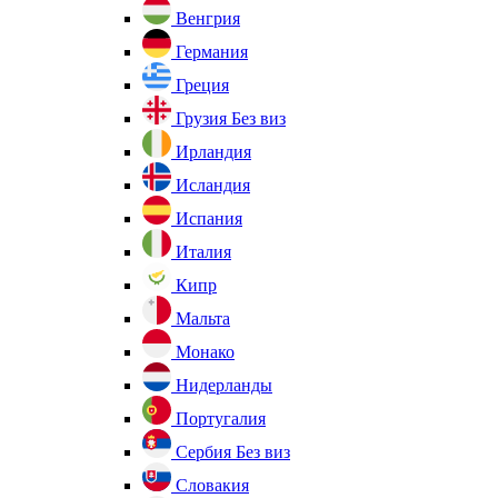
Венгрия
Германия
Греция
Грузия
Без виз
Ирландия
Исландия
Испания
Италия
Кипр
Мальта
Монако
Нидерланды
Португалия
Сербия
Без виз
Словакия