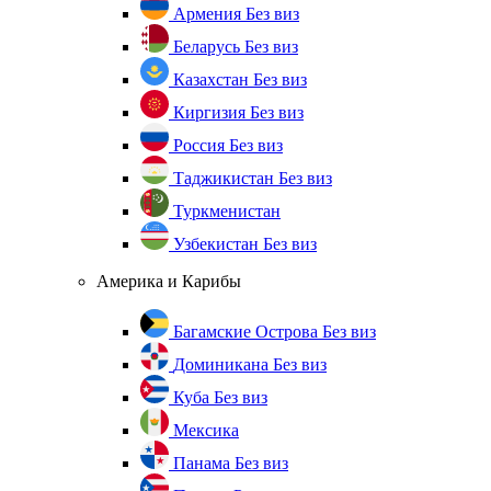
Армения
Без виз
Беларусь
Без виз
Казахстан
Без виз
Киргизия
Без виз
Россия
Без виз
Таджикистан
Без виз
Туркменистан
Узбекистан
Без виз
Америка и Карибы
Багамские Острова
Без виз
Доминикана
Без виз
Куба
Без виз
Мексика
Панама
Без виз