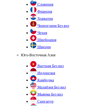
Словения
Франция
Хорватия
Черногория
Без виз
Чехия
Швейцария
Швеция
Юго-Восточная Азия
Вьетнам
Без виз
Индонезия
Камбоджа
Малайзия
Без виз
Мьянма
Без виз
Сингапур