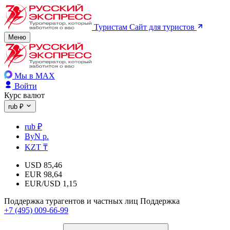
Туристам
Сайт для туристов
Меню
Мы в MAX
Войти
Курс валют
rub ₽
rub ₽
ByN р.
KZT ₸
USD
85,46
EUR
98,64
EUR/USD
1,15
Поддержка турагентов и частных лиц
Поддержка
+7 (495) 009-66-99