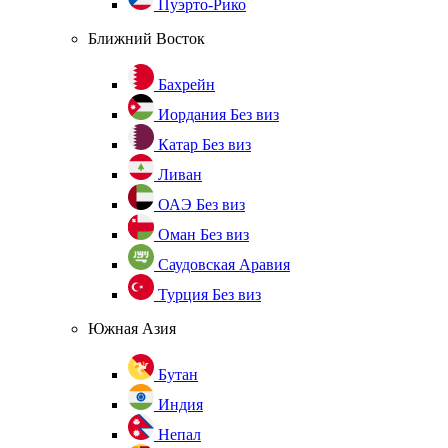
Пуэрто-Рико
Ближний Восток
Бахрейн
Иордания
Без виз
Катар
Без виз
Ливан
ОАЭ
Без виз
Оман
Без виз
Саудовская Аравия
Турция
Без виз
Южная Азия
Бутан
Индия
Непал