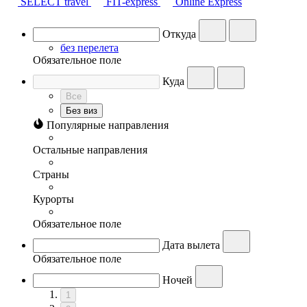
SELECT travel
FIT-express
Online Express
Откуда
без перелета
Обязательное поле
Куда
Все
Без виз
Популярные направления
Остальные направления
Страны
Курорты
Обязательное поле
Дата вылета
Обязательное поле
Ночей
1