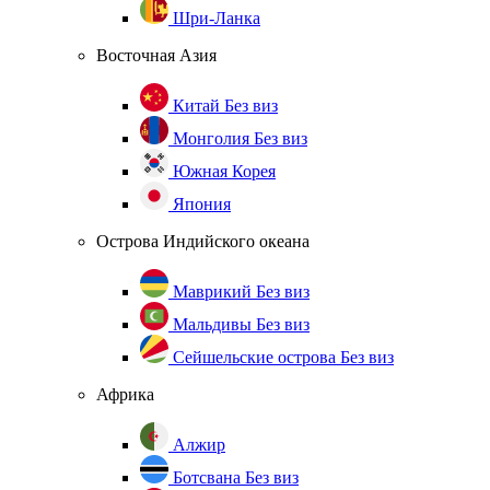
Шри-Ланка
Восточная Азия
Китай
Без виз
Монголия
Без виз
Южная Корея
Япония
Острова Индийского океана
Маврикий
Без виз
Мальдивы
Без виз
Сейшельские острова
Без виз
Африка
Алжир
Ботсвана
Без виз