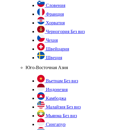
Словения
Франция
Хорватия
Черногория
Без виз
Чехия
Швейцария
Швеция
Юго-Восточная Азия
Вьетнам
Без виз
Индонезия
Камбоджа
Малайзия
Без виз
Мьянма
Без виз
Сингапур