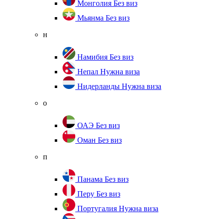
Монголия
Без виз
Мьянма
Без виз
н
Намибия
Без виз
Непал
Нужна виза
Нидерланды
Нужна виза
о
ОАЭ
Без виз
Оман
Без виз
п
Панама
Без виз
Перу
Без виз
Португалия
Нужна виза