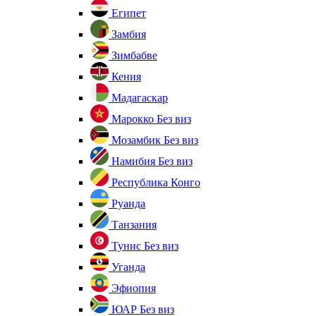
Египет
Замбия
Зимбабве
Кения
Мадагаскар
Марокко
Без виз
Мозамбик
Без виз
Намибия
Без виз
Республика Конго
Руанда
Танзания
Тунис
Без виз
Уганда
Эфиопия
ЮАР
Без виз