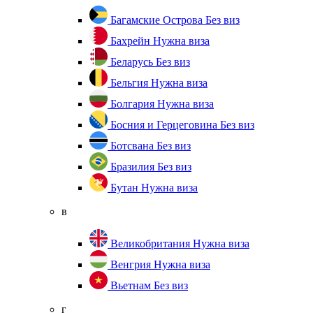
Багамские Острова
Без виз
Бахрейн
Нужна виза
Беларусь
Без виз
Бельгия
Нужна виза
Болгария
Нужна виза
Босния и Герцеговина
Без виз
Ботсвана
Без виз
Бразилия
Без виз
Бутан
Нужна виза
в
Великобритания
Нужна виза
Венгрия
Нужна виза
Вьетнам
Без виз
г