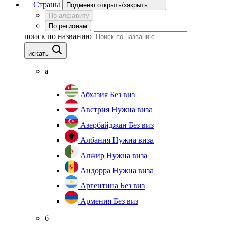
Страны
Подменю открыть/закрыть
По алфавиту
По регионам
поиск по названию
искать
а
Абхазия
Без виз
Австрия
Нужна виза
Азербайджан
Без виз
Албания
Нужна виза
Алжир
Нужна виза
Андорра
Нужна виза
Аргентина
Без виз
Армения
Без виз
б