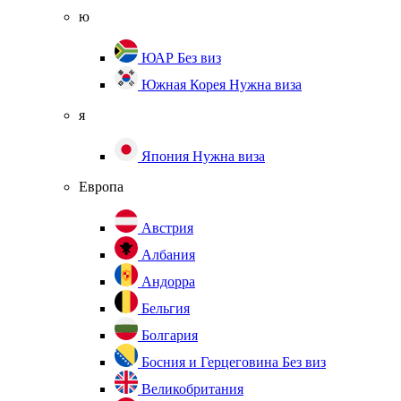
ю
ЮАР
Без виз
Южная Корея
Нужна виза
я
Япония
Нужна виза
Европа
Австрия
Албания
Андорра
Бельгия
Болгария
Босния и Герцеговина
Без виз
Великобритания