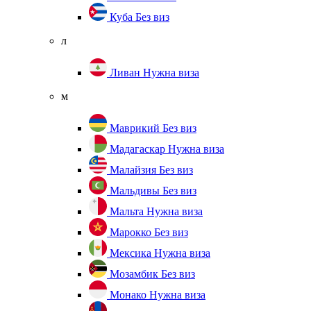
Куба
Без виз
л
Ливан
Нужна виза
м
Маврикий
Без виз
Мадагаскар
Нужна виза
Малайзия
Без виз
Мальдивы
Без виз
Мальта
Нужна виза
Марокко
Без виз
Мексика
Нужна виза
Мозамбик
Без виз
Монако
Нужна виза