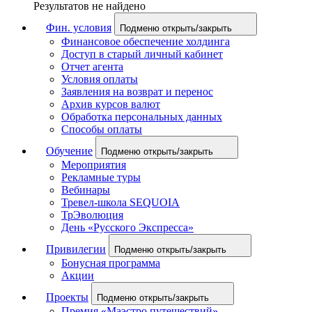
Результатов не найдено
Фин. условия
Подменю открыть/закрыть
Финансовое обеспечение холдинга
Доступ в старый личный кабинет
Отчет агента
Условия оплаты
Заявления на возврат и перенос
Архив курсов валют
Обработка персональных данных
Способы оплаты
Обучение
Подменю открыть/закрыть
Мероприятия
Рекламные туры
Вебинары
Тревел-школа SEQUOIA
ТрЭволюция
День «Русского Экспресса»
Привилегии
Подменю открыть/закрыть
Бонусная программа
Акции
Проекты
Подменю открыть/закрыть
Премия «Маэстро путешествий»