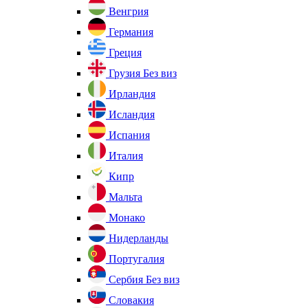
Венгрия
Германия
Греция
Грузия
Без виз
Ирландия
Исландия
Испания
Италия
Кипр
Мальта
Монако
Нидерланды
Португалия
Сербия
Без виз
Словакия