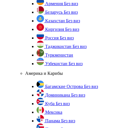
Армения
Без виз
Беларусь
Без виз
Казахстан
Без виз
Киргизия
Без виз
Россия
Без виз
Таджикистан
Без виз
Туркменистан
Узбекистан
Без виз
Америка и Карибы
Багамские Острова
Без виз
Доминикана
Без виз
Куба
Без виз
Мексика
Панама
Без виз