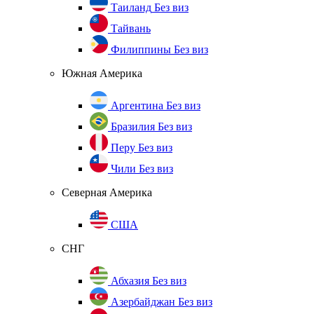
Таиланд
Без виз
Тайвань
Филиппины
Без виз
Южная Америка
Аргентина
Без виз
Бразилия
Без виз
Перу
Без виз
Чили
Без виз
Северная Америка
США
СНГ
Абхазия
Без виз
Азербайджан
Без виз