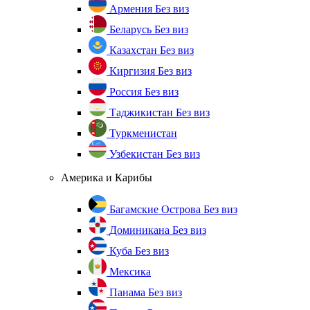
Армения
Без виз
Беларусь
Без виз
Казахстан
Без виз
Киргизия
Без виз
Россия
Без виз
Таджикистан
Без виз
Туркменистан
Узбекистан
Без виз
Америка и Карибы
Багамские Острова
Без виз
Доминикана
Без виз
Куба
Без виз
Мексика
Панама
Без виз