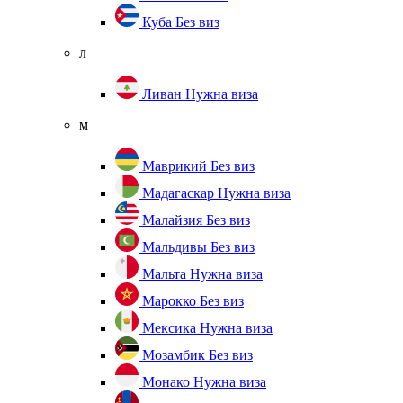
Куба
Без виз
л
Ливан
Нужна виза
м
Маврикий
Без виз
Мадагаскар
Нужна виза
Малайзия
Без виз
Мальдивы
Без виз
Мальта
Нужна виза
Марокко
Без виз
Мексика
Нужна виза
Мозамбик
Без виз
Монако
Нужна виза