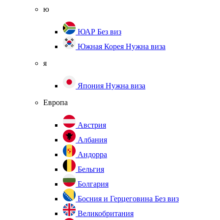
ю
ЮАР
Без виз
Южная Корея
Нужна виза
я
Япония
Нужна виза
Европа
Австрия
Албания
Андорра
Бельгия
Болгария
Босния и Герцеговина
Без виз
Великобритания