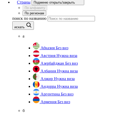
Страны
Подменю открыть/закрыть
По алфавиту
По регионам
поиск по названию
искать
а
Абхазия
Без виз
Австрия
Нужна виза
Азербайджан
Без виз
Албания
Нужна виза
Алжир
Нужна виза
Андорра
Нужна виза
Аргентина
Без виз
Армения
Без виз
б