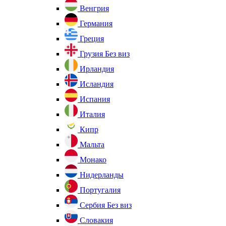
Венгрия
Германия
Греция
Грузия
Без виз
Ирландия
Исландия
Испания
Италия
Кипр
Мальта
Монако
Нидерланды
Португалия
Сербия
Без виз
Словакия