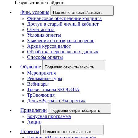
Результатов не найдено
Фин. условия
Подменю открыть/закрыть
Финансовое обеспечение холдинга
Доступ в старый личный кабинет
Отчет агента
Условия оплаты
Заявления на возврат и перенос
Архив курсов валют
Обработка персональных данных
Способы оплаты
Обучение
Подменю открыть/закрыть
Мероприятия
Рекламные туры
Вебинары
Тревел-школа SEQUOIA
ТрЭволюция
День «Русского Экспресса»
Привилегии
Подменю открыть/закрыть
Бонусная программа
Акции
Проекты
Подменю открыть/закрыть
Премия «Маэстро путешествий»