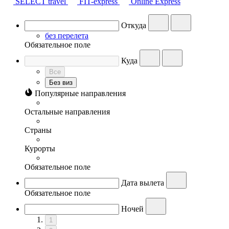
SELECT travel
FIT-express
Online Express
Откуда
без перелета
Обязательное поле
Куда
Все
Без виз
Популярные направления
Остальные направления
Страны
Курорты
Обязательное поле
Дата вылета
Обязательное поле
Ночей
1