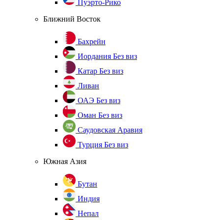
Пуэрто-Рико
Ближний Восток
Бахрейн
Иордания
Без виз
Катар
Без виз
Ливан
ОАЭ
Без виз
Оман
Без виз
Саудовская Аравия
Турция
Без виз
Южная Азия
Бутан
Индия
Непал