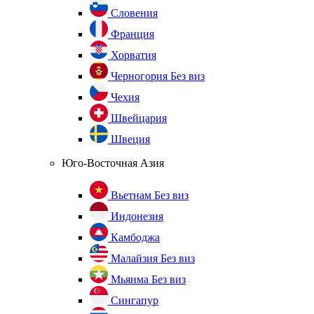
Словения
Франция
Хорватия
Черногория
Без виз
Чехия
Швейцария
Швеция
Юго-Восточная Азия
Вьетнам
Без виз
Индонезия
Камбоджа
Малайзия
Без виз
Мьянма
Без виз
Сингапур