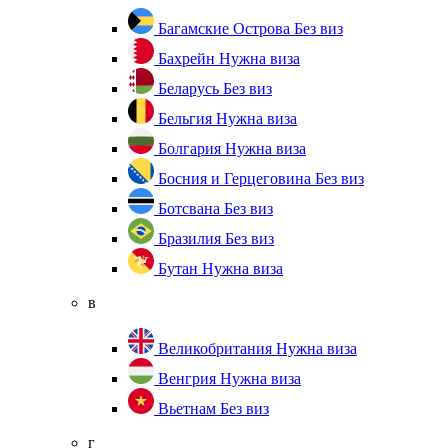
Багамские Острова
Без виз
Бахрейн
Нужна виза
Беларусь
Без виз
Бельгия
Нужна виза
Болгария
Нужна виза
Босния и Герцеговина
Без виз
Ботсвана
Без виз
Бразилия
Без виз
Бутан
Нужна виза
в
Великобритания
Нужна виза
Венгрия
Нужна виза
Вьетнам
Без виз
г