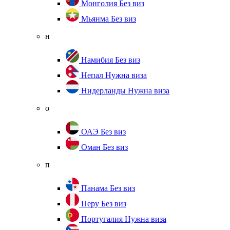
Монголия
Без виз
Мьянма
Без виз
н
Намибия
Без виз
Непал
Нужна виза
Нидерланды
Нужна виза
о
ОАЭ
Без виз
Оман
Без виз
п
Панама
Без виз
Перу
Без виз
Португалия
Нужна виза