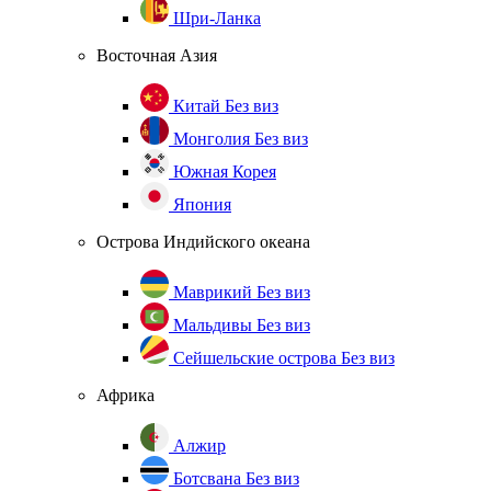
Шри-Ланка
Восточная Азия
Китай
Без виз
Монголия
Без виз
Южная Корея
Япония
Острова Индийского океана
Маврикий
Без виз
Мальдивы
Без виз
Сейшельские острова
Без виз
Африка
Алжир
Ботсвана
Без виз