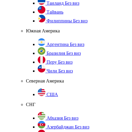
Таиланд
Без виз
Тайвань
Филиппины
Без виз
Южная Америка
Аргентина
Без виз
Бразилия
Без виз
Перу
Без виз
Чили
Без виз
Северная Америка
США
СНГ
Абхазия
Без виз
Азербайджан
Без виз