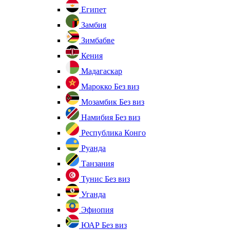
Египет
Замбия
Зимбабве
Кения
Мадагаскар
Марокко
Без виз
Мозамбик
Без виз
Намибия
Без виз
Республика Конго
Руанда
Танзания
Тунис
Без виз
Уганда
Эфиопия
ЮАР
Без виз