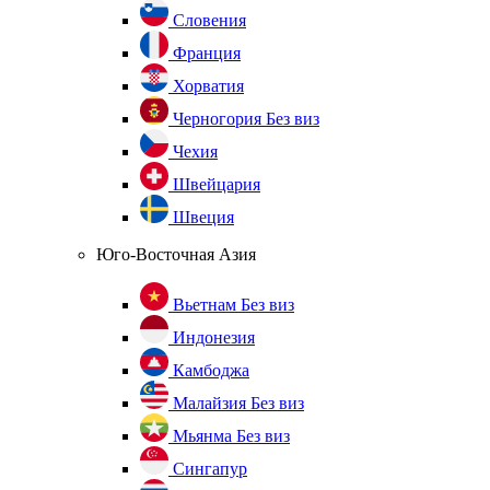
Словения
Франция
Хорватия
Черногория
Без виз
Чехия
Швейцария
Швеция
Юго-Восточная Азия
Вьетнам
Без виз
Индонезия
Камбоджа
Малайзия
Без виз
Мьянма
Без виз
Сингапур