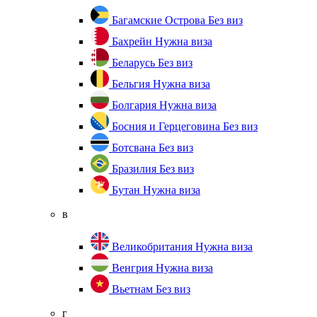
Багамские Острова
Без виз
Бахрейн
Нужна виза
Беларусь
Без виз
Бельгия
Нужна виза
Болгария
Нужна виза
Босния и Герцеговина
Без виз
Ботсвана
Без виз
Бразилия
Без виз
Бутан
Нужна виза
в
Великобритания
Нужна виза
Венгрия
Нужна виза
Вьетнам
Без виз
г