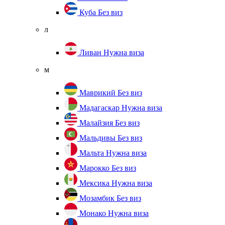
Куба
Без виз
л
Ливан
Нужна виза
м
Маврикий
Без виз
Мадагаскар
Нужна виза
Малайзия
Без виз
Мальдивы
Без виз
Мальта
Нужна виза
Марокко
Без виз
Мексика
Нужна виза
Мозамбик
Без виз
Монако
Нужна виза