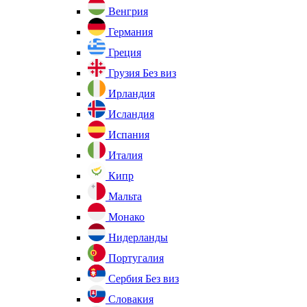
Венгрия
Германия
Греция
Грузия
Без виз
Ирландия
Исландия
Испания
Италия
Кипр
Мальта
Монако
Нидерланды
Португалия
Сербия
Без виз
Словакия