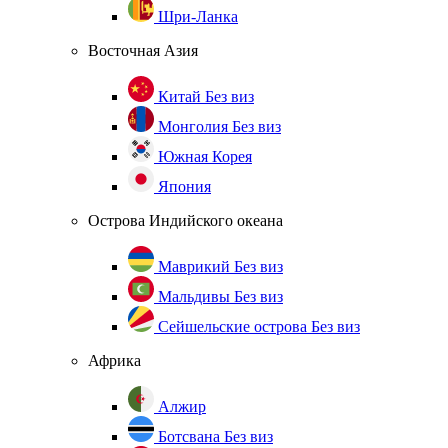
Шри-Ланка
Восточная Азия
Китай
Без виз
Монголия
Без виз
Южная Корея
Япония
Острова Индийского океана
Маврикий
Без виз
Мальдивы
Без виз
Сейшельские острова
Без виз
Африка
Алжир
Ботсвана
Без виз