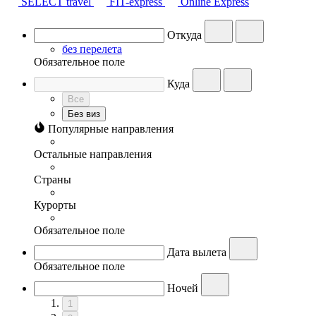
SELECT travel
FIT-express
Online Express
Откуда
без перелета
Обязательное поле
Куда
Все
Без виз
Популярные направления
Остальные направления
Страны
Курорты
Обязательное поле
Дата вылета
Обязательное поле
Ночей
1