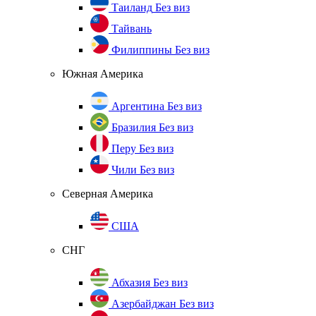
Таиланд
Без виз
Тайвань
Филиппины
Без виз
Южная Америка
Аргентина
Без виз
Бразилия
Без виз
Перу
Без виз
Чили
Без виз
Северная Америка
США
СНГ
Абхазия
Без виз
Азербайджан
Без виз