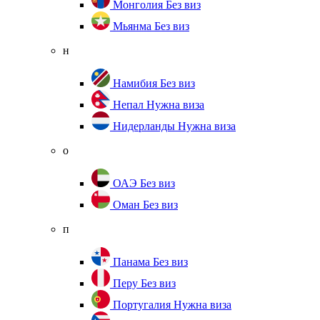
Монголия
Без виз
Мьянма
Без виз
н
Намибия
Без виз
Непал
Нужна виза
Нидерланды
Нужна виза
о
ОАЭ
Без виз
Оман
Без виз
п
Панама
Без виз
Перу
Без виз
Португалия
Нужна виза