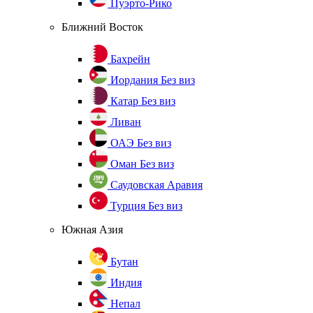
Пуэрто-Рико
Ближний Восток
Бахрейн
Иордания
Без виз
Катар
Без виз
Ливан
ОАЭ
Без виз
Оман
Без виз
Саудовская Аравия
Турция
Без виз
Южная Азия
Бутан
Индия
Непал