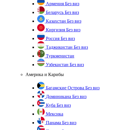
Армения
Без виз
Беларусь
Без виз
Казахстан
Без виз
Киргизия
Без виз
Россия
Без виз
Таджикистан
Без виз
Туркменистан
Узбекистан
Без виз
Америка и Карибы
Багамские Острова
Без виз
Доминикана
Без виз
Куба
Без виз
Мексика
Панама
Без виз