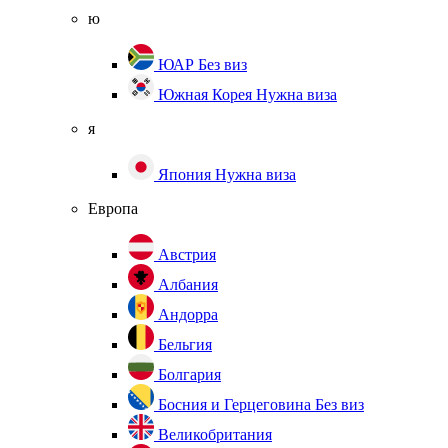
ю
ЮАР
Без виз
Южная Корея
Нужна виза
я
Япония
Нужна виза
Европа
Австрия
Албания
Андорра
Бельгия
Болгария
Босния и Герцеговина
Без виз
Великобритания