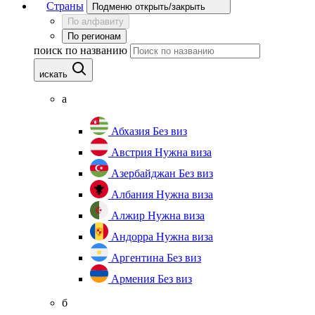
Страны
Подменю открыть/закрыть
По алфавиту
По регионам
поиск по названию
искать
а
Абхазия
Без виз
Австрия
Нужна виза
Азербайджан
Без виз
Албания
Нужна виза
Алжир
Нужна виза
Андорра
Нужна виза
Аргентина
Без виз
Армения
Без виз
б