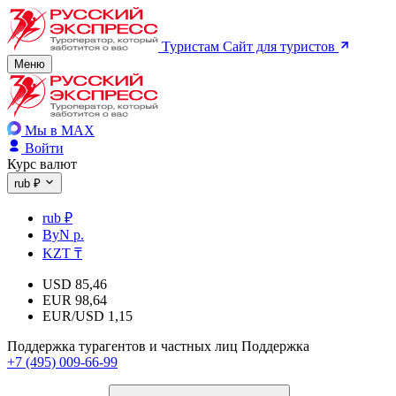
Туристам
Сайт для туристов
Меню
Мы в MAX
Войти
Курс валют
rub ₽
rub ₽
ByN р.
KZT ₸
USD
85,46
EUR
98,64
EUR/USD
1,15
Поддержка турагентов и частных лиц
Поддержка
+7 (495) 009-66-99