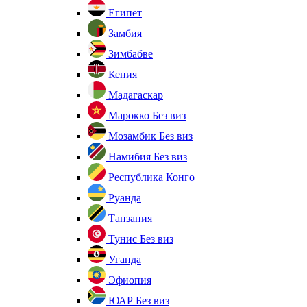
Египет
Замбия
Зимбабве
Кения
Мадагаскар
Марокко
Без виз
Мозамбик
Без виз
Намибия
Без виз
Республика Конго
Руанда
Танзания
Тунис
Без виз
Уганда
Эфиопия
ЮАР
Без виз