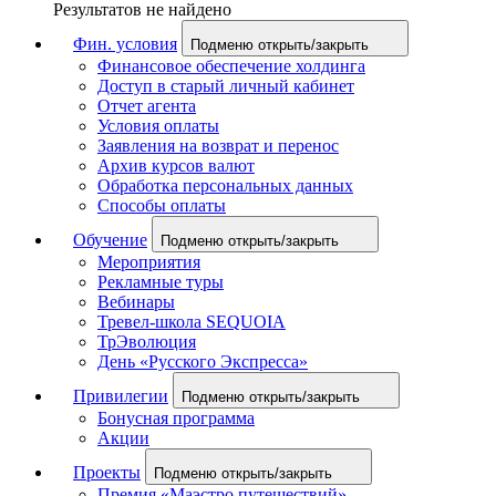
Результатов не найдено
Фин. условия
Подменю открыть/закрыть
Финансовое обеспечение холдинга
Доступ в старый личный кабинет
Отчет агента
Условия оплаты
Заявления на возврат и перенос
Архив курсов валют
Обработка персональных данных
Способы оплаты
Обучение
Подменю открыть/закрыть
Мероприятия
Рекламные туры
Вебинары
Тревел-школа SEQUOIA
ТрЭволюция
День «Русского Экспресса»
Привилегии
Подменю открыть/закрыть
Бонусная программа
Акции
Проекты
Подменю открыть/закрыть
Премия «Маэстро путешествий»