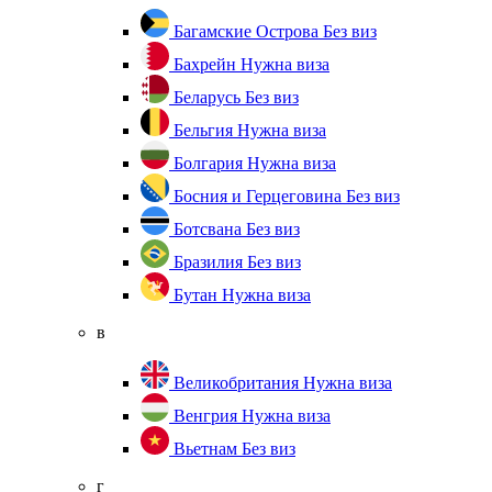
Багамские Острова
Без виз
Бахрейн
Нужна виза
Беларусь
Без виз
Бельгия
Нужна виза
Болгария
Нужна виза
Босния и Герцеговина
Без виз
Ботсвана
Без виз
Бразилия
Без виз
Бутан
Нужна виза
в
Великобритания
Нужна виза
Венгрия
Нужна виза
Вьетнам
Без виз
г