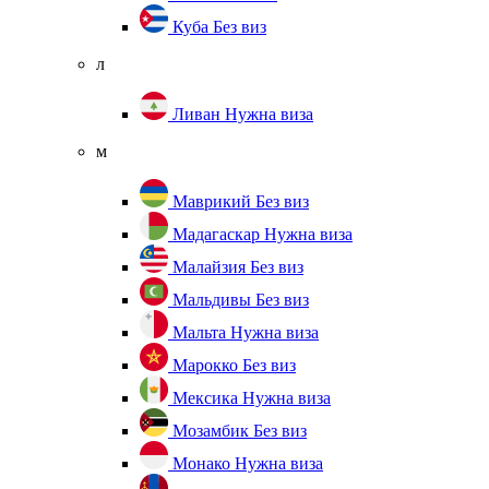
Куба
Без виз
л
Ливан
Нужна виза
м
Маврикий
Без виз
Мадагаскар
Нужна виза
Малайзия
Без виз
Мальдивы
Без виз
Мальта
Нужна виза
Марокко
Без виз
Мексика
Нужна виза
Мозамбик
Без виз
Монако
Нужна виза