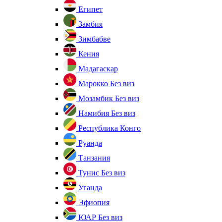
Египет
Замбия
Зимбабве
Кения
Мадагаскар
Марокко
Без виз
Мозамбик
Без виз
Намибия
Без виз
Республика Конго
Руанда
Танзания
Тунис
Без виз
Уганда
Эфиопия
ЮАР
Без виз