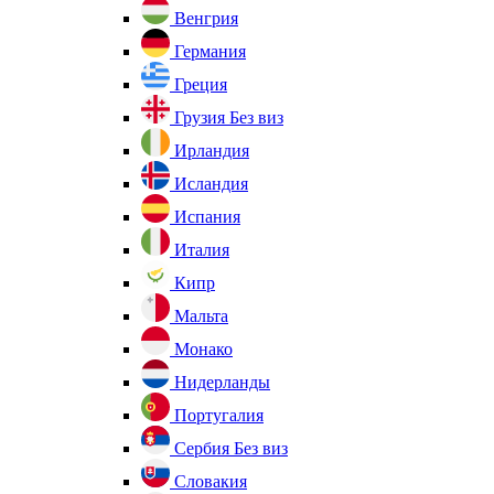
Венгрия
Германия
Греция
Грузия
Без виз
Ирландия
Исландия
Испания
Италия
Кипр
Мальта
Монако
Нидерланды
Португалия
Сербия
Без виз
Словакия