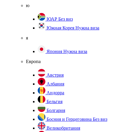
ю
ЮАР
Без виз
Южная Корея
Нужна виза
я
Япония
Нужна виза
Европа
Австрия
Албания
Андорра
Бельгия
Болгария
Босния и Герцеговина
Без виз
Великобритания