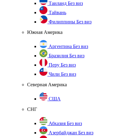
Таиланд
Без виз
Тайвань
Филиппины
Без виз
Южная Америка
Аргентина
Без виз
Бразилия
Без виз
Перу
Без виз
Чили
Без виз
Северная Америка
США
СНГ
Абхазия
Без виз
Азербайджан
Без виз