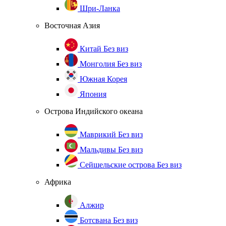
Шри-Ланка
Восточная Азия
Китай
Без виз
Монголия
Без виз
Южная Корея
Япония
Острова Индийского океана
Маврикий
Без виз
Мальдивы
Без виз
Сейшельские острова
Без виз
Африка
Алжир
Ботсвана
Без виз