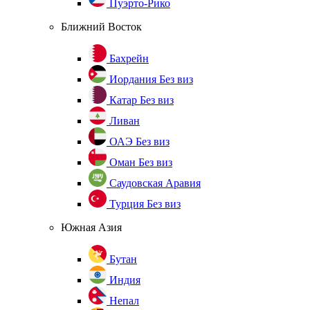
Пуэрто-Рико
Ближний Восток
Бахрейн
Иордания
Без виз
Катар
Без виз
Ливан
ОАЭ
Без виз
Оман
Без виз
Саудовская Аравия
Турция
Без виз
Южная Азия
Бутан
Индия
Непал