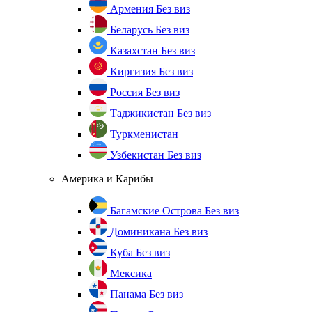
Армения
Без виз
Беларусь
Без виз
Казахстан
Без виз
Киргизия
Без виз
Россия
Без виз
Таджикистан
Без виз
Туркменистан
Узбекистан
Без виз
Америка и Карибы
Багамские Острова
Без виз
Доминикана
Без виз
Куба
Без виз
Мексика
Панама
Без виз