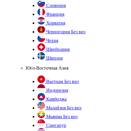
Словения
Франция
Хорватия
Черногория
Без виз
Чехия
Швейцария
Швеция
Юго-Восточная Азия
Вьетнам
Без виз
Индонезия
Камбоджа
Малайзия
Без виз
Мьянма
Без виз
Сингапур