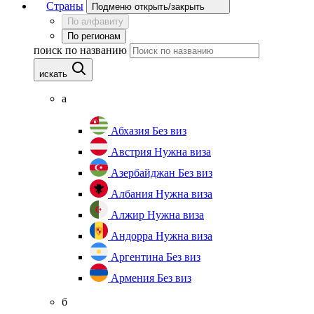
Страны
Подменю открыть/закрыть
По алфавиту
По регионам
поиск по названию
искать
а
Абхазия
Без виз
Австрия
Нужна виза
Азербайджан
Без виз
Албания
Нужна виза
Алжир
Нужна виза
Андорра
Нужна виза
Аргентина
Без виз
Армения
Без виз
б