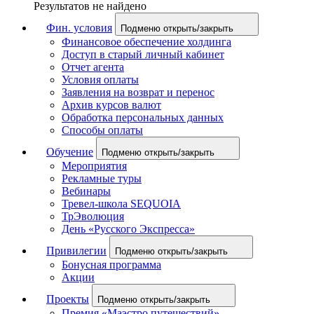
Результатов не найдено
Фин. условия
Подменю открыть/закрыть
Финансовое обеспечение холдинга
Доступ в старый личный кабинет
Отчет агента
Условия оплаты
Заявления на возврат и перенос
Архив курсов валют
Обработка персональных данных
Способы оплаты
Обучение
Подменю открыть/закрыть
Мероприятия
Рекламные туры
Вебинары
Тревел-школа SEQUOIA
ТрЭволюция
День «Русского Экспресса»
Привилегии
Подменю открыть/закрыть
Бонусная программа
Акции
Проекты
Подменю открыть/закрыть
Премия «Маэстро путешествий»