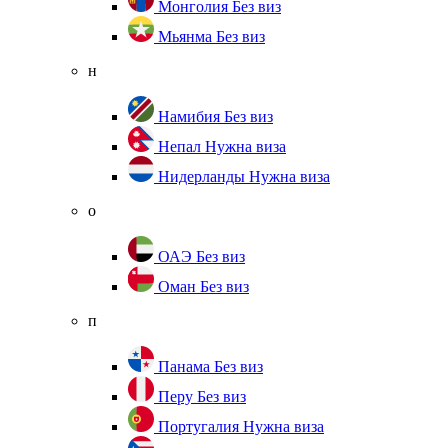
Монголия
Без виз
Мьянма
Без виз
н
Намибия
Без виз
Непал
Нужна виза
Нидерланды
Нужна виза
о
ОАЭ
Без виз
Оман
Без виз
п
Панама
Без виз
Перу
Без виз
Португалия
Нужна виза