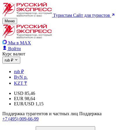
Туристам
Сайт для туристов
Меню
Мы в MAX
Войти
Курс валют
rub ₽
rub ₽
ByN р.
KZT ₸
USD
85,46
EUR
98,64
EUR/USD
1,15
Поддержка турагентов и частных лиц
Поддержка
+7 (495) 009-66-99