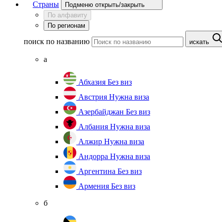
Страны
Подменю открыть/закрыть
По алфавиту
По регионам
поиск по названию
искать
а
Абхазия
Без виз
Австрия
Нужна виза
Азербайджан
Без виз
Албания
Нужна виза
Алжир
Нужна виза
Андорра
Нужна виза
Аргентина
Без виз
Армения
Без виз
б