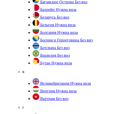
Багамские Острова
Без виз
Бахрейн
Нужна виза
Беларусь
Без виз
Бельгия
Нужна виза
Болгария
Нужна виза
Босния и Герцеговина
Без виз
Ботсвана
Без виз
Бразилия
Без виз
Бутан
Нужна виза
в
Великобритания
Нужна виза
Венгрия
Нужна виза
Вьетнам
Без виз
г