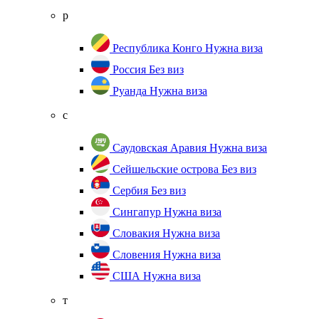
р
Республика Конго
Нужна виза
Россия
Без виз
Руанда
Нужна виза
с
Саудовская Аравия
Нужна виза
Сейшельские острова
Без виз
Сербия
Без виз
Сингапур
Нужна виза
Словакия
Нужна виза
Словения
Нужна виза
США
Нужна виза
т