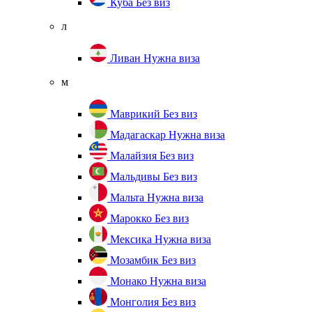
Куба
Без виз
л
Ливан
Нужна виза
м
Маврикий
Без виз
Мадагаскар
Нужна виза
Малайзия
Без виз
Мальдивы
Без виз
Мальта
Нужна виза
Марокко
Без виз
Мексика
Нужна виза
Мозамбик
Без виз
Монако
Нужна виза
Монголия
Без виз