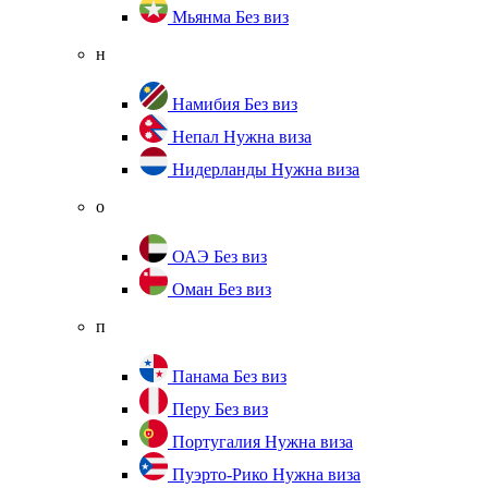
Мьянма
Без виз
н
Намибия
Без виз
Непал
Нужна виза
Нидерланды
Нужна виза
о
ОАЭ
Без виз
Оман
Без виз
п
Панама
Без виз
Перу
Без виз
Португалия
Нужна виза
Пуэрто-Рико
Нужна виза