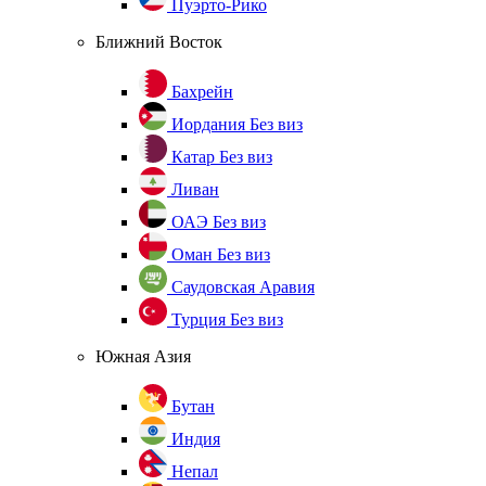
Пуэрто-Рико
Ближний Восток
Бахрейн
Иордания
Без виз
Катар
Без виз
Ливан
ОАЭ
Без виз
Оман
Без виз
Саудовская Аравия
Турция
Без виз
Южная Азия
Бутан
Индия
Непал