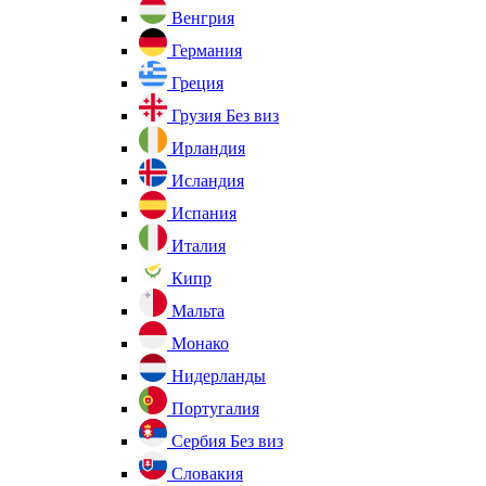
Венгрия
Германия
Греция
Грузия
Без виз
Ирландия
Исландия
Испания
Италия
Кипр
Мальта
Монако
Нидерланды
Португалия
Сербия
Без виз
Словакия