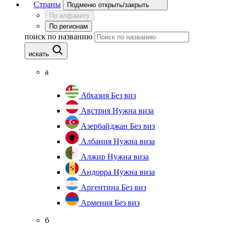
Страны
Подменю открыть/закрыть
По алфавиту
По регионам
поиск по названию
искать
а
Абхазия
Без виз
Австрия
Нужна виза
Азербайджан
Без виз
Албания
Нужна виза
Алжир
Нужна виза
Андорра
Нужна виза
Аргентина
Без виз
Армения
Без виз
б