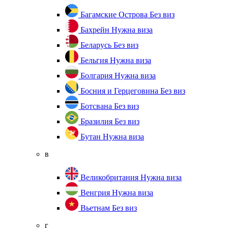
Багамские Острова
Без виз
Бахрейн
Нужна виза
Беларусь
Без виз
Бельгия
Нужна виза
Болгария
Нужна виза
Босния и Герцеговина
Без виз
Ботсвана
Без виз
Бразилия
Без виз
Бутан
Нужна виза
в
Великобритания
Нужна виза
Венгрия
Нужна виза
Вьетнам
Без виз
г