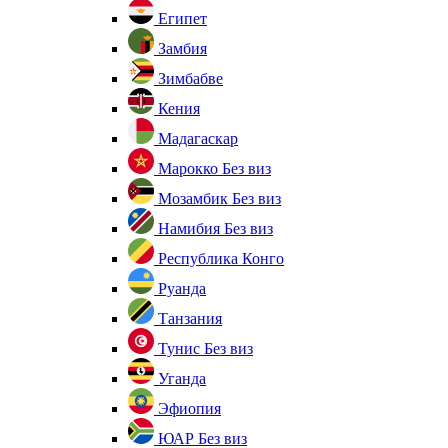
Египет
Замбия
Зимбабве
Кения
Мадагаскар
Марокко
Без виз
Мозамбик
Без виз
Намибия
Без виз
Республика Конго
Руанда
Танзания
Тунис
Без виз
Уганда
Эфиопия
ЮАР
Без виз