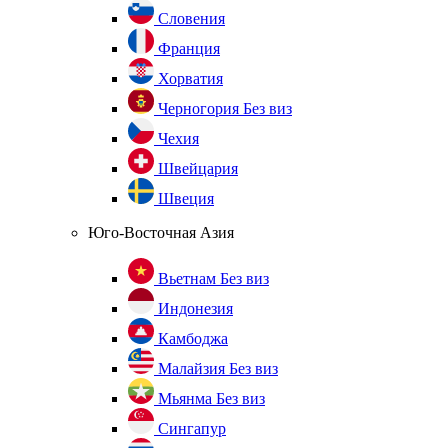
Словения
Франция
Хорватия
Черногория
Без виз
Чехия
Швейцария
Швеция
Юго-Восточная Азия
Вьетнам
Без виз
Индонезия
Камбоджа
Малайзия
Без виз
Мьянма
Без виз
Сингапур