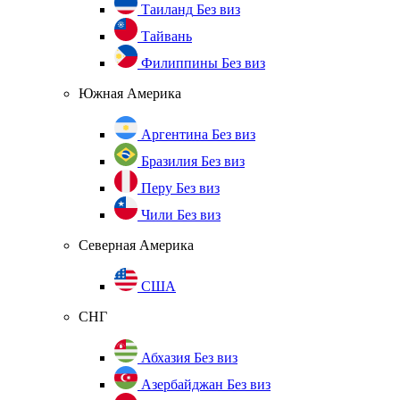
Таиланд
Без виз
Тайвань
Филиппины
Без виз
Южная Америка
Аргентина
Без виз
Бразилия
Без виз
Перу
Без виз
Чили
Без виз
Северная Америка
США
СНГ
Абхазия
Без виз
Азербайджан
Без виз