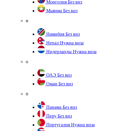
Монголия
Без виз
Мьянма
Без виз
н
Намибия
Без виз
Непал
Нужна виза
Нидерланды
Нужна виза
о
ОАЭ
Без виз
Оман
Без виз
п
Панама
Без виз
Перу
Без виз
Португалия
Нужна виза