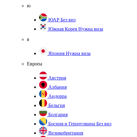
ю
ЮАР
Без виз
Южная Корея
Нужна виза
я
Япония
Нужна виза
Европа
Австрия
Албания
Андорра
Бельгия
Болгария
Босния и Герцеговина
Без виз
Великобритания