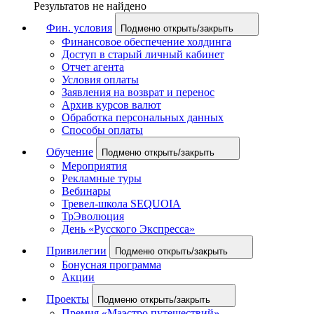
Результатов не найдено
Фин. условия
Подменю открыть/закрыть
Финансовое обеспечение холдинга
Доступ в старый личный кабинет
Отчет агента
Условия оплаты
Заявления на возврат и перенос
Архив курсов валют
Обработка персональных данных
Способы оплаты
Обучение
Подменю открыть/закрыть
Мероприятия
Рекламные туры
Вебинары
Тревел-школа SEQUOIA
ТрЭволюция
День «Русского Экспресса»
Привилегии
Подменю открыть/закрыть
Бонусная программа
Акции
Проекты
Подменю открыть/закрыть
Премия «Маэстро путешествий»