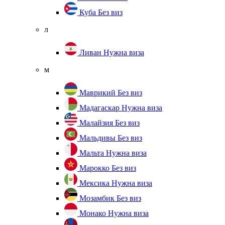
Куба
Без виз
л
Ливан
Нужна виза
м
Маврикий
Без виз
Мадагаскар
Нужна виза
Малайзия
Без виз
Мальдивы
Без виз
Мальта
Нужна виза
Марокко
Без виз
Мексика
Нужна виза
Мозамбик
Без виз
Монако
Нужна виза