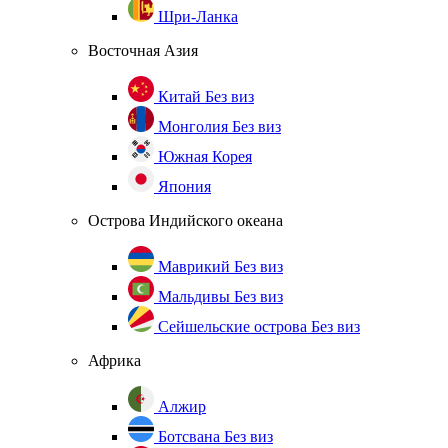
Шри-Ланка
Восточная Азия
Китай
Без виз
Монголия
Без виз
Южная Корея
Япония
Острова Индийского океана
Маврикий
Без виз
Мальдивы
Без виз
Сейшельские острова
Без виз
Африка
Алжир
Ботсвана
Без виз