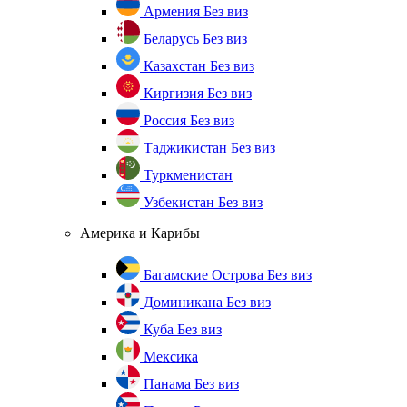
Армения
Без виз
Беларусь
Без виз
Казахстан
Без виз
Киргизия
Без виз
Россия
Без виз
Таджикистан
Без виз
Туркменистан
Узбекистан
Без виз
Америка и Карибы
Багамские Острова
Без виз
Доминикана
Без виз
Куба
Без виз
Мексика
Панама
Без виз