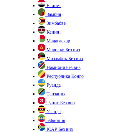
Египет
Замбия
Зимбабве
Кения
Мадагаскар
Марокко
Без виз
Мозамбик
Без виз
Намибия
Без виз
Республика Конго
Руанда
Танзания
Тунис
Без виз
Уганда
Эфиопия
ЮАР
Без виз