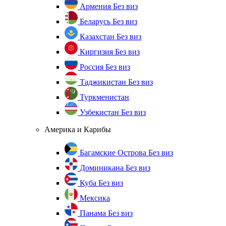
Армения
Без виз
Беларусь
Без виз
Казахстан
Без виз
Киргизия
Без виз
Россия
Без виз
Таджикистан
Без виз
Туркменистан
Узбекистан
Без виз
Америка и Карибы
Багамские Острова
Без виз
Доминикана
Без виз
Куба
Без виз
Мексика
Панама
Без виз