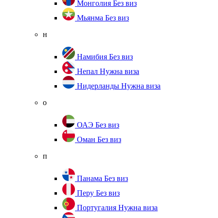
Монголия
Без виз
Мьянма
Без виз
н
Намибия
Без виз
Непал
Нужна виза
Нидерланды
Нужна виза
о
ОАЭ
Без виз
Оман
Без виз
п
Панама
Без виз
Перу
Без виз
Португалия
Нужна виза