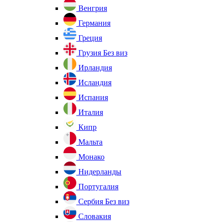
Венгрия
Германия
Греция
Грузия
Без виз
Ирландия
Исландия
Испания
Италия
Кипр
Мальта
Монако
Нидерланды
Португалия
Сербия
Без виз
Словакия