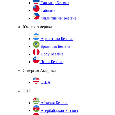
Таиланд
Без виз
Тайвань
Филиппины
Без виз
Южная Америка
Аргентина
Без виз
Бразилия
Без виз
Перу
Без виз
Чили
Без виз
Северная Америка
США
СНГ
Абхазия
Без виз
Азербайджан
Без виз