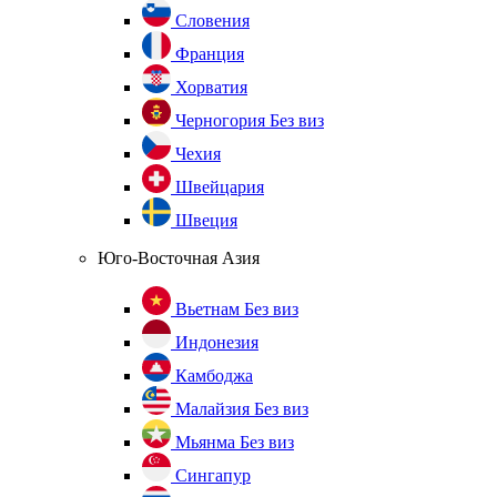
Словения
Франция
Хорватия
Черногория
Без виз
Чехия
Швейцария
Швеция
Юго-Восточная Азия
Вьетнам
Без виз
Индонезия
Камбоджа
Малайзия
Без виз
Мьянма
Без виз
Сингапур