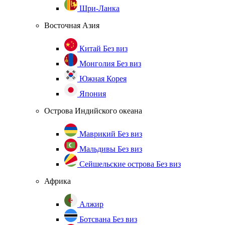
Шри-Ланка
Восточная Азия
Китай
Без виз
Монголия
Без виз
Южная Корея
Япония
Острова Индийского океана
Маврикий
Без виз
Мальдивы
Без виз
Сейшельские острова
Без виз
Африка
Алжир
Ботсвана
Без виз