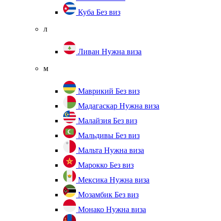
Куба
Без виз
л
Ливан
Нужна виза
м
Маврикий
Без виз
Мадагаскар
Нужна виза
Малайзия
Без виз
Мальдивы
Без виз
Мальта
Нужна виза
Марокко
Без виз
Мексика
Нужна виза
Мозамбик
Без виз
Монако
Нужна виза