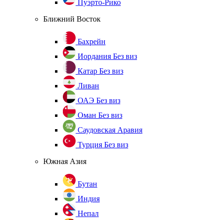
Пуэрто-Рико
Ближний Восток
Бахрейн
Иордания
Без виз
Катар
Без виз
Ливан
ОАЭ
Без виз
Оман
Без виз
Саудовская Аравия
Турция
Без виз
Южная Азия
Бутан
Индия
Непал