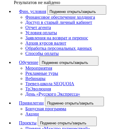
Результатов не найдено
Фин. условия
Подменю открыть/закрыть
Финансовое обеспечение холдинга
Доступ в старый личный кабинет
Отчет агента
Условия оплаты
Заявления на возврат и перенос
Архив курсов валют
Обработка персональных данных
Способы оплаты
Обучение
Подменю открыть/закрыть
Мероприятия
Рекламные туры
Вебинары
Тревел-школа SEQUOIA
ТрЭволюция
День «Русского Экспресса»
Привилегии
Подменю открыть/закрыть
Бонусная программа
Акции
Проекты
Подменю открыть/закрыть
Премия «Маэстро путешествий»