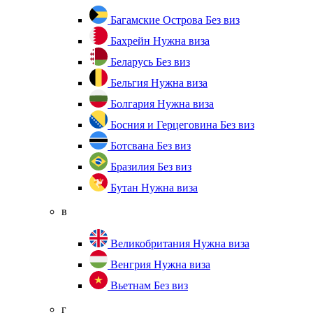
Багамские Острова
Без виз
Бахрейн
Нужна виза
Беларусь
Без виз
Бельгия
Нужна виза
Болгария
Нужна виза
Босния и Герцеговина
Без виз
Ботсвана
Без виз
Бразилия
Без виз
Бутан
Нужна виза
в
Великобритания
Нужна виза
Венгрия
Нужна виза
Вьетнам
Без виз
г