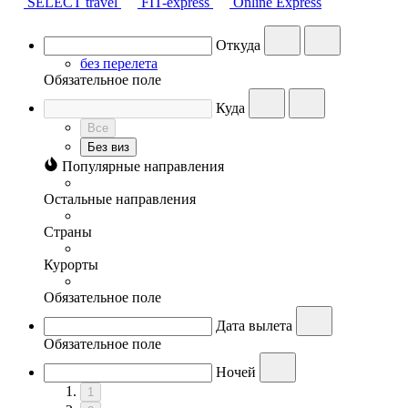
SELECT travel
FIT-express
Online Express
Откуда
без перелета
Обязательное поле
Куда
Все
Без виз
Популярные направления
Остальные направления
Страны
Курорты
Обязательное поле
Дата вылета
Обязательное поле
Ночей
1