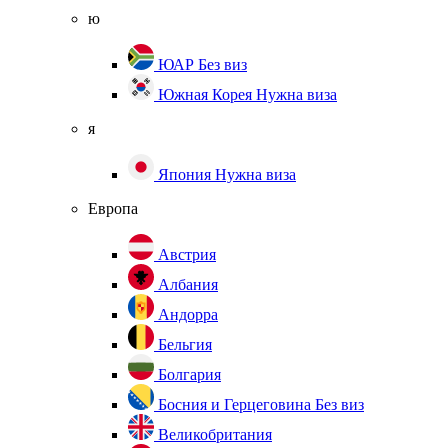
ю
ЮАР
Без виз
Южная Корея
Нужна виза
я
Япония
Нужна виза
Европа
Австрия
Албания
Андорра
Бельгия
Болгария
Босния и Герцеговина
Без виз
Великобритания