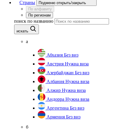
Страны
Подменю открыть/закрыть
По алфавиту
По регионам
поиск по названию
искать
а
Абхазия
Без виз
Австрия
Нужна виза
Азербайджан
Без виз
Албания
Нужна виза
Алжир
Нужна виза
Андорра
Нужна виза
Аргентина
Без виз
Армения
Без виз
б