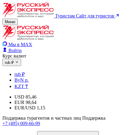
Туристам
Сайт для туристов
Меню
Мы в MAX
Войти
Курс валют
rub ₽
rub ₽
ByN р.
KZT ₸
USD
85,46
EUR
98,64
EUR/USD
1,15
Поддержка турагентов и частных лиц
Поддержка
+7 (495) 009-66-99