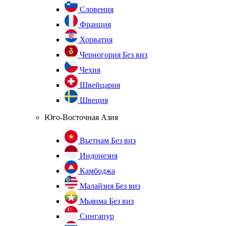
Словения
Франция
Хорватия
Черногория
Без виз
Чехия
Швейцария
Швеция
Юго-Восточная Азия
Вьетнам
Без виз
Индонезия
Камбоджа
Малайзия
Без виз
Мьянма
Без виз
Сингапур