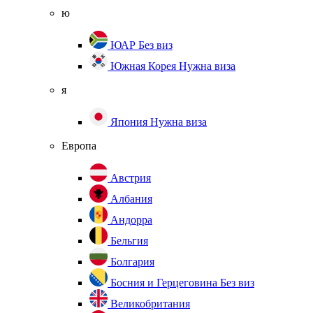
ю
ЮАР
Без виз
Южная Корея
Нужна виза
я
Япония
Нужна виза
Европа
Австрия
Албания
Андорра
Бельгия
Болгария
Босния и Герцеговина
Без виз
Великобритания