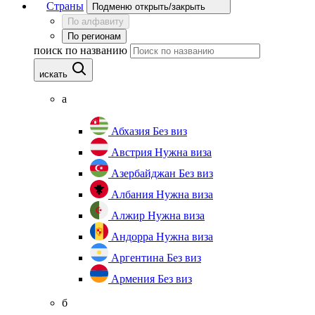
Страны
Подменю открыть/закрыть
По алфавиту
По регионам
поиск по названию
искать
а
Абхазия
Без виз
Австрия
Нужна виза
Азербайджан
Без виз
Албания
Нужна виза
Алжир
Нужна виза
Андорра
Нужна виза
Аргентина
Без виз
Армения
Без виз
б