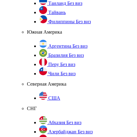
Таиланд
Без виз
Тайвань
Филиппины
Без виз
Южная Америка
Аргентина
Без виз
Бразилия
Без виз
Перу
Без виз
Чили
Без виз
Северная Америка
США
СНГ
Абхазия
Без виз
Азербайджан
Без виз