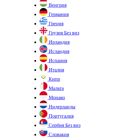
Венгрия
Германия
Греция
Грузия
Без виз
Ирландия
Исландия
Испания
Италия
Кипр
Мальта
Монако
Нидерланды
Португалия
Сербия
Без виз
Словакия