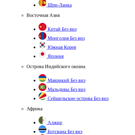
Шри-Ланка
Восточная Азия
Китай
Без виз
Монголия
Без виз
Южная Корея
Япония
Острова Индийского океана
Маврикий
Без виз
Мальдивы
Без виз
Сейшельские острова
Без виз
Африка
Алжир
Ботсвана
Без виз