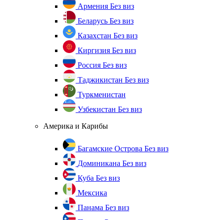
Армения
Без виз
Беларусь
Без виз
Казахстан
Без виз
Киргизия
Без виз
Россия
Без виз
Таджикистан
Без виз
Туркменистан
Узбекистан
Без виз
Америка и Карибы
Багамские Острова
Без виз
Доминикана
Без виз
Куба
Без виз
Мексика
Панама
Без виз