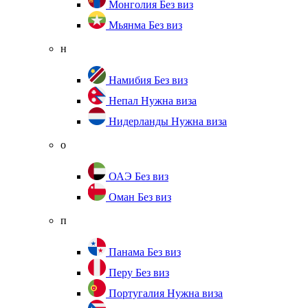
Монголия
Без виз
Мьянма
Без виз
н
Намибия
Без виз
Непал
Нужна виза
Нидерланды
Нужна виза
о
ОАЭ
Без виз
Оман
Без виз
п
Панама
Без виз
Перу
Без виз
Португалия
Нужна виза