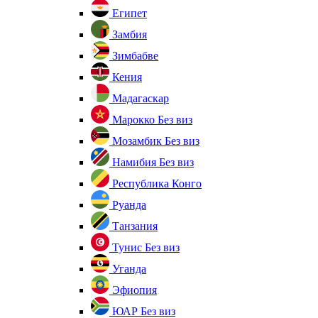
Египет
Замбия
Зимбабве
Кения
Мадагаскар
Марокко
Без виз
Мозамбик
Без виз
Намибия
Без виз
Республика Конго
Руанда
Танзания
Тунис
Без виз
Уганда
Эфиопия
ЮАР
Без виз