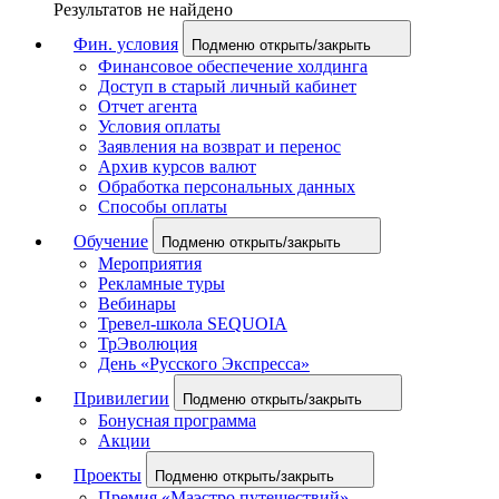
Результатов не найдено
Фин. условия
Подменю открыть/закрыть
Финансовое обеспечение холдинга
Доступ в старый личный кабинет
Отчет агента
Условия оплаты
Заявления на возврат и перенос
Архив курсов валют
Обработка персональных данных
Способы оплаты
Обучение
Подменю открыть/закрыть
Мероприятия
Рекламные туры
Вебинары
Тревел-школа SEQUOIA
ТрЭволюция
День «Русского Экспресса»
Привилегии
Подменю открыть/закрыть
Бонусная программа
Акции
Проекты
Подменю открыть/закрыть
Премия «Маэстро путешествий»