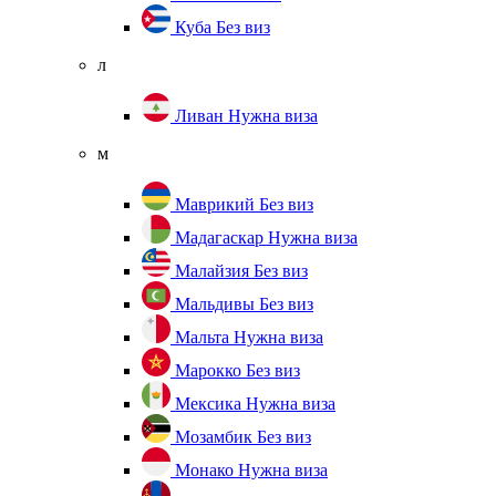
Куба
Без виз
л
Ливан
Нужна виза
м
Маврикий
Без виз
Мадагаскар
Нужна виза
Малайзия
Без виз
Мальдивы
Без виз
Мальта
Нужна виза
Марокко
Без виз
Мексика
Нужна виза
Мозамбик
Без виз
Монако
Нужна виза