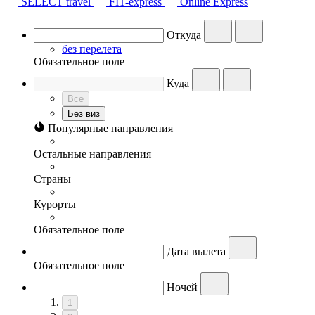
SELECT travel
FIT-express
Online Express
Откуда
без перелета
Обязательное поле
Куда
Все
Без виз
Популярные направления
Остальные направления
Страны
Курорты
Обязательное поле
Дата вылета
Обязательное поле
Ночей
1