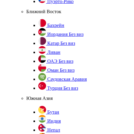
Пуэрто-Рико
Ближний Восток
Бахрейн
Иордания
Без виз
Катар
Без виз
Ливан
ОАЭ
Без виз
Оман
Без виз
Саудовская Аравия
Турция
Без виз
Южная Азия
Бутан
Индия
Непал