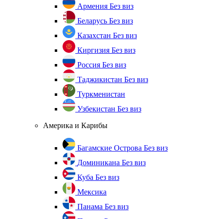
Армения
Без виз
Беларусь
Без виз
Казахстан
Без виз
Киргизия
Без виз
Россия
Без виз
Таджикистан
Без виз
Туркменистан
Узбекистан
Без виз
Америка и Карибы
Багамские Острова
Без виз
Доминикана
Без виз
Куба
Без виз
Мексика
Панама
Без виз