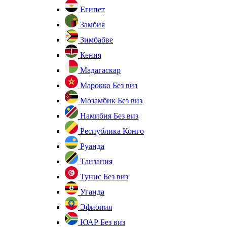
Египет
Замбия
Зимбабве
Кения
Мадагаскар
Марокко
Без виз
Мозамбик
Без виз
Намибия
Без виз
Республика Конго
Руанда
Танзания
Тунис
Без виз
Уганда
Эфиопия
ЮАР
Без виз