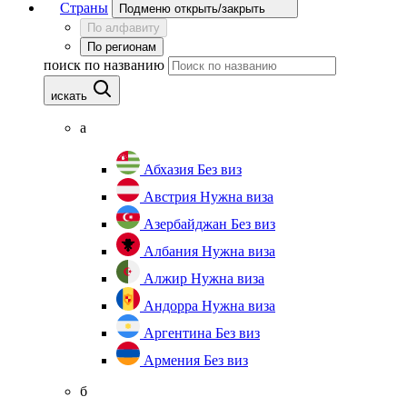
Страны
Подменю открыть/закрыть
По алфавиту
По регионам
поиск по названию
искать
а
Абхазия
Без виз
Австрия
Нужна виза
Азербайджан
Без виз
Албания
Нужна виза
Алжир
Нужна виза
Андорра
Нужна виза
Аргентина
Без виз
Армения
Без виз
б