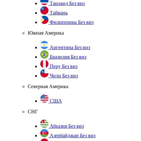
Таиланд
Без виз
Тайвань
Филиппины
Без виз
Южная Америка
Аргентина
Без виз
Бразилия
Без виз
Перу
Без виз
Чили
Без виз
Северная Америка
США
СНГ
Абхазия
Без виз
Азербайджан
Без виз