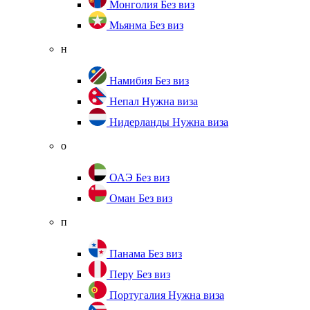
Монголия
Без виз
Мьянма
Без виз
н
Намибия
Без виз
Непал
Нужна виза
Нидерланды
Нужна виза
о
ОАЭ
Без виз
Оман
Без виз
п
Панама
Без виз
Перу
Без виз
Португалия
Нужна виза