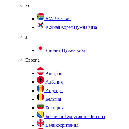
ю
ЮАР
Без виз
Южная Корея
Нужна виза
я
Япония
Нужна виза
Европа
Австрия
Албания
Андорра
Бельгия
Болгария
Босния и Герцеговина
Без виз
Великобритания