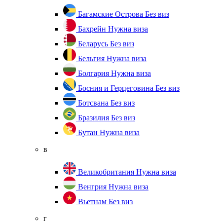
Багамские Острова
Без виз
Бахрейн
Нужна виза
Беларусь
Без виз
Бельгия
Нужна виза
Болгария
Нужна виза
Босния и Герцеговина
Без виз
Ботсвана
Без виз
Бразилия
Без виз
Бутан
Нужна виза
в
Великобритания
Нужна виза
Венгрия
Нужна виза
Вьетнам
Без виз
г