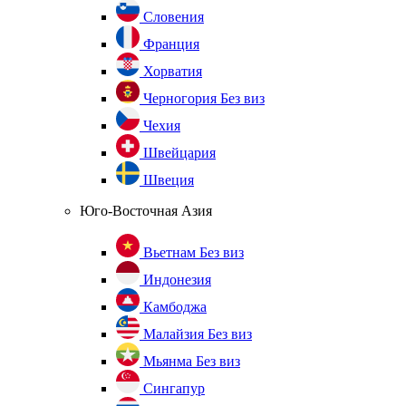
Словения
Франция
Хорватия
Черногория
Без виз
Чехия
Швейцария
Швеция
Юго-Восточная Азия
Вьетнам
Без виз
Индонезия
Камбоджа
Малайзия
Без виз
Мьянма
Без виз
Сингапур