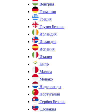
Венгрия
Германия
Греция
Грузия
Без виз
Ирландия
Исландия
Испания
Италия
Кипр
Мальта
Монако
Нидерланды
Португалия
Сербия
Без виз
Словакия