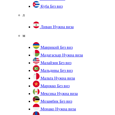
Куба
Без виз
л
Ливан
Нужна виза
м
Маврикий
Без виз
Мадагаскар
Нужна виза
Малайзия
Без виз
Мальдивы
Без виз
Мальта
Нужна виза
Марокко
Без виз
Мексика
Нужна виза
Мозамбик
Без виз
Монако
Нужна виза