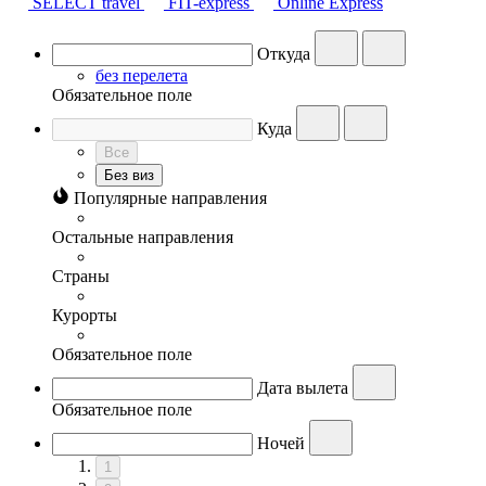
SELECT travel
FIT-express
Online Express
Откуда
без перелета
Обязательное поле
Куда
Все
Без виз
Популярные направления
Остальные направления
Страны
Курорты
Обязательное поле
Дата вылета
Обязательное поле
Ночей
1