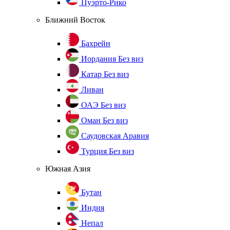
Пуэрто-Рико
Ближний Восток
Бахрейн
Иордания
Без виз
Катар
Без виз
Ливан
ОАЭ
Без виз
Оман
Без виз
Саудовская Аравия
Турция
Без виз
Южная Азия
Бутан
Индия
Непал