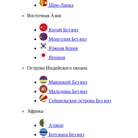
Шри-Ланка
Восточная Азия
Китай
Без виз
Монголия
Без виз
Южная Корея
Япония
Острова Индийского океана
Маврикий
Без виз
Мальдивы
Без виз
Сейшельские острова
Без виз
Африка
Алжир
Ботсвана
Без виз