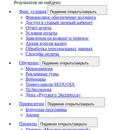
Результатов не найдено
Фин. условия
Подменю открыть/закрыть
Финансовое обеспечение холдинга
Доступ в старый личный кабинет
Отчет агента
Условия оплаты
Заявления на возврат и перенос
Архив курсов валют
Обработка персональных данных
Способы оплаты
Обучение
Подменю открыть/закрыть
Мероприятия
Рекламные туры
Вебинары
Тревел-школа SEQUOIA
ТрЭволюция
День «Русского Экспресса»
Привилегии
Подменю открыть/закрыть
Бонусная программа
Акции
Проекты
Подменю открыть/закрыть
Премия «Маэстро путешествий»