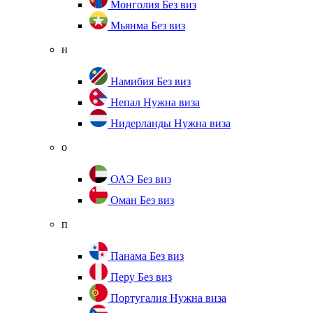
Монголия
Без виз
Мьянма
Без виз
н
Намибия
Без виз
Непал
Нужна виза
Нидерланды
Нужна виза
о
ОАЭ
Без виз
Оман
Без виз
п
Панама
Без виз
Перу
Без виз
Португалия
Нужна виза