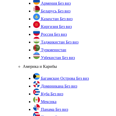
Армения
Без виз
Беларусь
Без виз
Казахстан
Без виз
Киргизия
Без виз
Россия
Без виз
Таджикистан
Без виз
Туркменистан
Узбекистан
Без виз
Америка и Карибы
Багамские Острова
Без виз
Доминикана
Без виз
Куба
Без виз
Мексика
Панама
Без виз