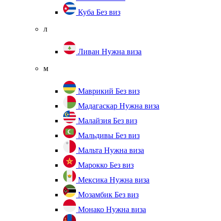
Куба
Без виз
л
Ливан
Нужна виза
м
Маврикий
Без виз
Мадагаскар
Нужна виза
Малайзия
Без виз
Мальдивы
Без виз
Мальта
Нужна виза
Марокко
Без виз
Мексика
Нужна виза
Мозамбик
Без виз
Монако
Нужна виза