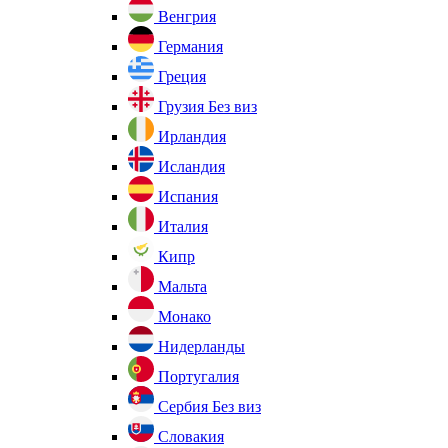
Венгрия
Германия
Греция
Грузия
Без виз
Ирландия
Исландия
Испания
Италия
Кипр
Мальта
Монако
Нидерланды
Португалия
Сербия
Без виз
Словакия