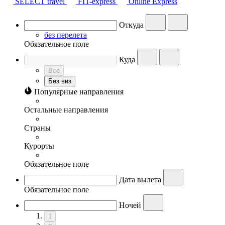
SELECT travel
FIT-express
Online Express
Откуда
без перелета
Обязательное поле
Куда
Все
Без виз
Популярные направления
Остальные направления
Страны
Курорты
Обязательное поле
Дата вылета
Обязательное поле
Ночей
1