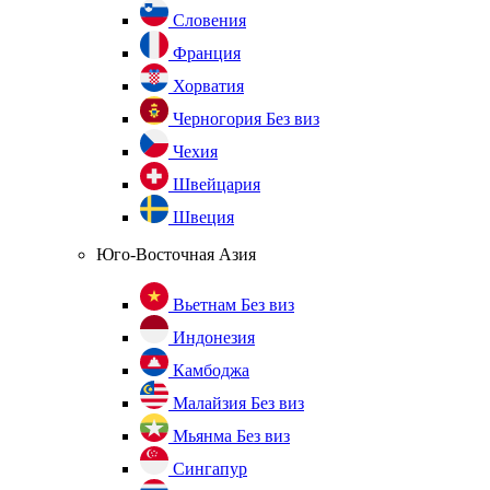
Словения
Франция
Хорватия
Черногория
Без виз
Чехия
Швейцария
Швеция
Юго-Восточная Азия
Вьетнам
Без виз
Индонезия
Камбоджа
Малайзия
Без виз
Мьянма
Без виз
Сингапур