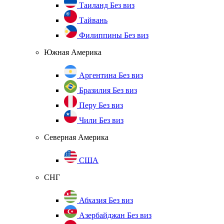
Таиланд
Без виз
Тайвань
Филиппины
Без виз
Южная Америка
Аргентина
Без виз
Бразилия
Без виз
Перу
Без виз
Чили
Без виз
Северная Америка
США
СНГ
Абхазия
Без виз
Азербайджан
Без виз