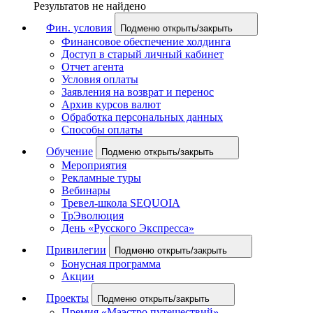
Результатов не найдено
Фин. условия
Подменю открыть/закрыть
Финансовое обеспечение холдинга
Доступ в старый личный кабинет
Отчет агента
Условия оплаты
Заявления на возврат и перенос
Архив курсов валют
Обработка персональных данных
Способы оплаты
Обучение
Подменю открыть/закрыть
Мероприятия
Рекламные туры
Вебинары
Тревел-школа SEQUOIA
ТрЭволюция
День «Русского Экспресса»
Привилегии
Подменю открыть/закрыть
Бонусная программа
Акции
Проекты
Подменю открыть/закрыть
Премия «Маэстро путешествий»