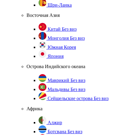
Шри-Ланка
Восточная Азия
Китай
Без виз
Монголия
Без виз
Южная Корея
Япония
Острова Индийского океана
Маврикий
Без виз
Мальдивы
Без виз
Сейшельские острова
Без виз
Африка
Алжир
Ботсвана
Без виз