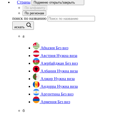
Страны
Подменю открыть/закрыть
По алфавиту
По регионам
поиск по названию
искать
а
Абхазия
Без виз
Австрия
Нужна виза
Азербайджан
Без виз
Албания
Нужна виза
Алжир
Нужна виза
Андорра
Нужна виза
Аргентина
Без виз
Армения
Без виз
б