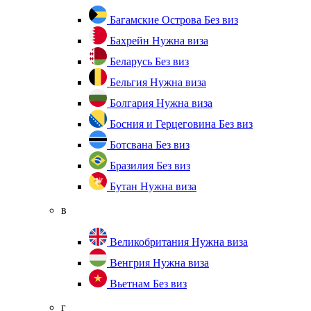
Багамские Острова
Без виз
Бахрейн
Нужна виза
Беларусь
Без виз
Бельгия
Нужна виза
Болгария
Нужна виза
Босния и Герцеговина
Без виз
Ботсвана
Без виз
Бразилия
Без виз
Бутан
Нужна виза
в
Великобритания
Нужна виза
Венгрия
Нужна виза
Вьетнам
Без виз
г