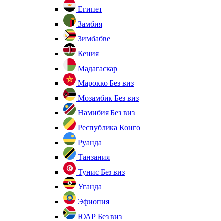
Египет
Замбия
Зимбабве
Кения
Мадагаскар
Марокко
Без виз
Мозамбик
Без виз
Намибия
Без виз
Республика Конго
Руанда
Танзания
Тунис
Без виз
Уганда
Эфиопия
ЮАР
Без виз