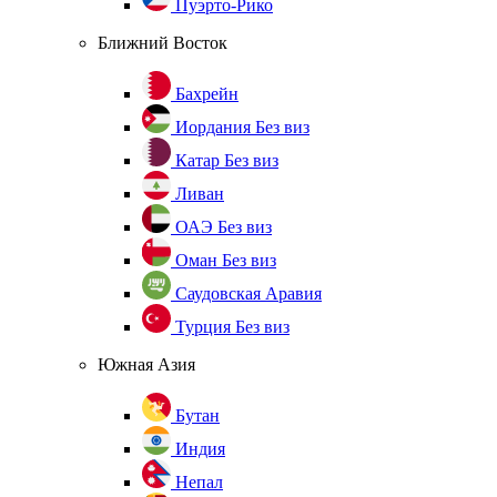
Пуэрто-Рико
Ближний Восток
Бахрейн
Иордания
Без виз
Катар
Без виз
Ливан
ОАЭ
Без виз
Оман
Без виз
Саудовская Аравия
Турция
Без виз
Южная Азия
Бутан
Индия
Непал