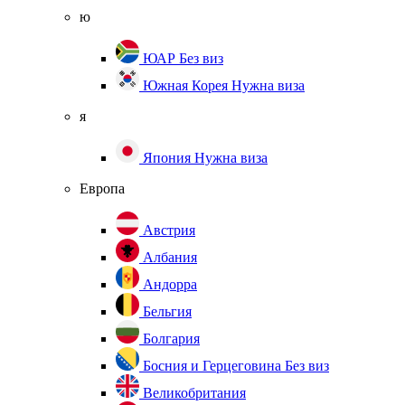
ю
ЮАР
Без виз
Южная Корея
Нужна виза
я
Япония
Нужна виза
Европа
Австрия
Албания
Андорра
Бельгия
Болгария
Босния и Герцеговина
Без виз
Великобритания