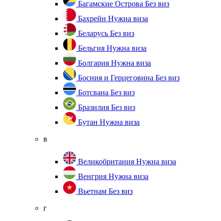
Багамские Острова
Без виз
Бахрейн
Нужна виза
Беларусь
Без виз
Бельгия
Нужна виза
Болгария
Нужна виза
Босния и Герцеговина
Без виз
Ботсвана
Без виз
Бразилия
Без виз
Бутан
Нужна виза
в
Великобритания
Нужна виза
Венгрия
Нужна виза
Вьетнам
Без виз
г