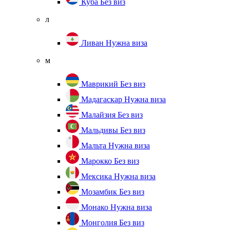
Куба
Без виз
л
Ливан
Нужна виза
м
Маврикий
Без виз
Мадагаскар
Нужна виза
Малайзия
Без виз
Мальдивы
Без виз
Мальта
Нужна виза
Марокко
Без виз
Мексика
Нужна виза
Мозамбик
Без виз
Монако
Нужна виза
Монголия
Без виз