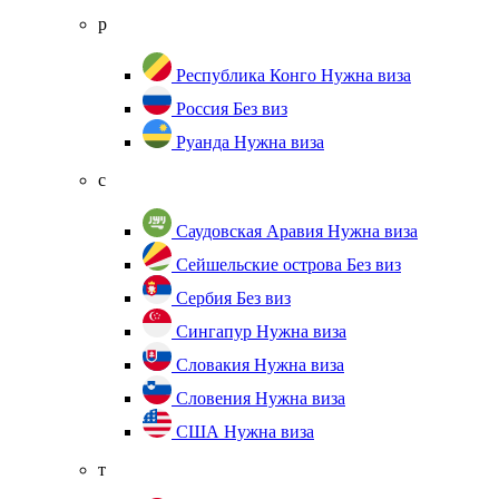
р
Республика Конго
Нужна виза
Россия
Без виз
Руанда
Нужна виза
с
Саудовская Аравия
Нужна виза
Сейшельские острова
Без виз
Сербия
Без виз
Сингапур
Нужна виза
Словакия
Нужна виза
Словения
Нужна виза
США
Нужна виза
т