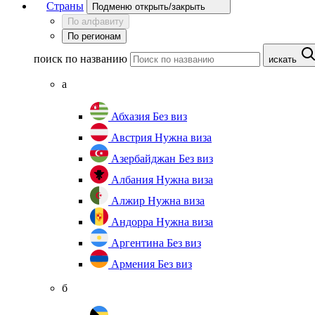
Страны
Подменю открыть/закрыть
По алфавиту
По регионам
поиск по названию
искать
а
Абхазия
Без виз
Австрия
Нужна виза
Азербайджан
Без виз
Албания
Нужна виза
Алжир
Нужна виза
Андорра
Нужна виза
Аргентина
Без виз
Армения
Без виз
б