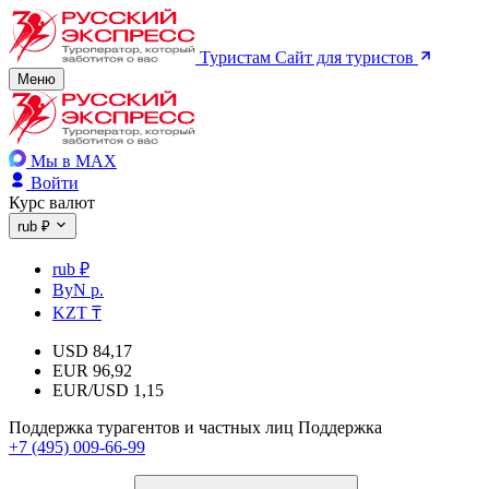
Туристам
Сайт для туристов
Меню
Мы в MAX
Войти
Курс валют
rub ₽
rub ₽
ByN р.
KZT ₸
USD
84,17
EUR
96,92
EUR/USD
1,15
Поддержка турагентов и частных лиц
Поддержка
+7 (495) 009-66-99