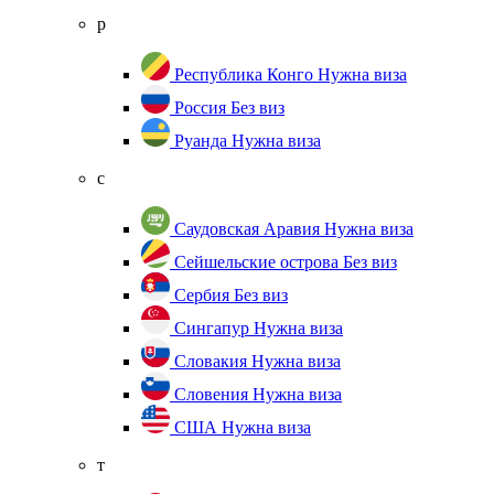
р
Республика Конго
Нужна виза
Россия
Без виз
Руанда
Нужна виза
с
Саудовская Аравия
Нужна виза
Сейшельские острова
Без виз
Сербия
Без виз
Сингапур
Нужна виза
Словакия
Нужна виза
Словения
Нужна виза
США
Нужна виза
т