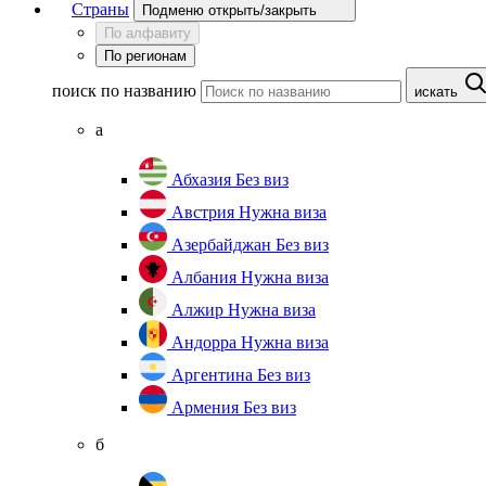
Страны
Подменю открыть/закрыть
По алфавиту
По регионам
поиск по названию
искать
а
Абхазия
Без виз
Австрия
Нужна виза
Азербайджан
Без виз
Албания
Нужна виза
Алжир
Нужна виза
Андорра
Нужна виза
Аргентина
Без виз
Армения
Без виз
б