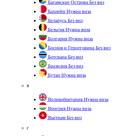
Багамские Острова
Без виз
Бахрейн
Нужна виза
Беларусь
Без виз
Бельгия
Нужна виза
Болгария
Нужна виза
Босния и Герцеговина
Без виз
Ботсвана
Без виз
Бразилия
Без виз
Бутан
Нужна виза
в
Великобритания
Нужна виза
Венгрия
Нужна виза
Вьетнам
Без виз
г