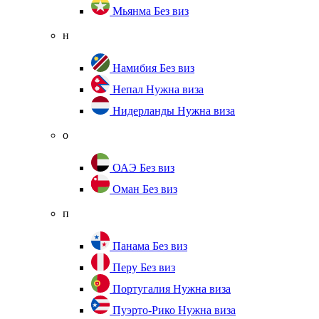
Мьянма
Без виз
н
Намибия
Без виз
Непал
Нужна виза
Нидерланды
Нужна виза
о
ОАЭ
Без виз
Оман
Без виз
п
Панама
Без виз
Перу
Без виз
Португалия
Нужна виза
Пуэрто-Рико
Нужна виза