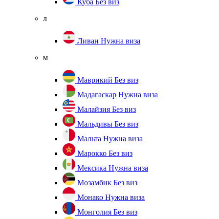
Куба
Без виз
л
Ливан
Нужна виза
м
Маврикий
Без виз
Мадагаскар
Нужна виза
Малайзия
Без виз
Мальдивы
Без виз
Мальта
Нужна виза
Марокко
Без виз
Мексика
Нужна виза
Мозамбик
Без виз
Монако
Нужна виза
Монголия
Без виз