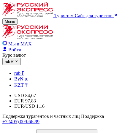
Туристам
Сайт для туристов
Меню
Мы в MAX
Войти
Курс валют
rub ₽
rub ₽
ByN р.
KZT ₸
USD
84,67
EUR
97,83
EUR/USD
1,16
Поддержка турагентов и частных лиц
Поддержка
+7 (495) 009-66-99