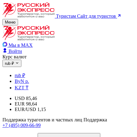
Туристам
Сайт для туристов
Меню
Мы в MAX
Войти
Курс валют
rub ₽
rub ₽
ByN р.
KZT ₸
USD
85,46
EUR
98,64
EUR/USD
1,15
Поддержка турагентов и частных лиц
Поддержка
+7 (495) 009-66-99