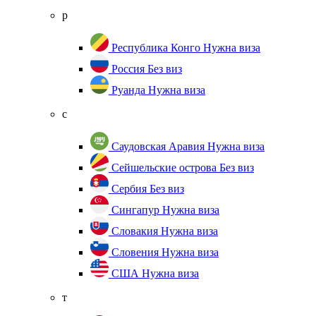
р
Республика Конго
Нужна виза
Россия
Без виз
Руанда
Нужна виза
с
Саудовская Аравия
Нужна виза
Сейшельские острова
Без виз
Сербия
Без виз
Сингапур
Нужна виза
Словакия
Нужна виза
Словения
Нужна виза
США
Нужна виза
т