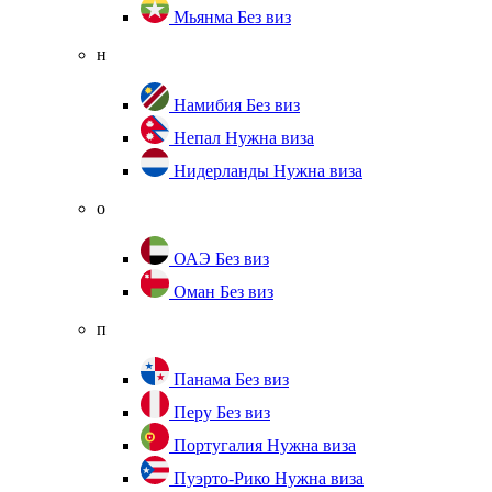
Мьянма
Без виз
н
Намибия
Без виз
Непал
Нужна виза
Нидерланды
Нужна виза
о
ОАЭ
Без виз
Оман
Без виз
п
Панама
Без виз
Перу
Без виз
Португалия
Нужна виза
Пуэрто-Рико
Нужна виза