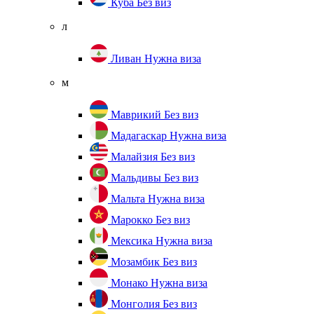
Куба
Без виз
л
Ливан
Нужна виза
м
Маврикий
Без виз
Мадагаскар
Нужна виза
Малайзия
Без виз
Мальдивы
Без виз
Мальта
Нужна виза
Марокко
Без виз
Мексика
Нужна виза
Мозамбик
Без виз
Монако
Нужна виза
Монголия
Без виз