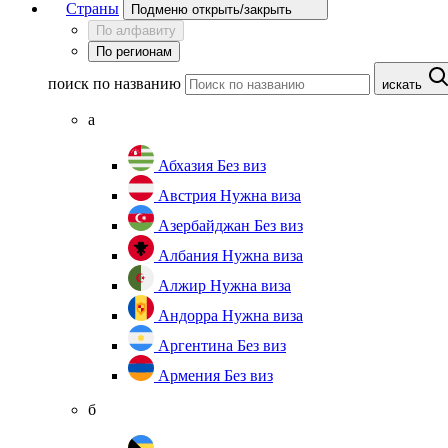
Страны
Подменю открыть/закрыть
По алфавиту
По регионам
поиск по названию
искать
а
Абхазия
Без виз
Австрия
Нужна виза
Азербайджан
Без виз
Албания
Нужна виза
Алжир
Нужна виза
Андорра
Нужна виза
Аргентина
Без виз
Армения
Без виз
б