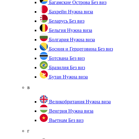
Багамские Острова
Без виз
Бахрейн
Нужна виза
Беларусь
Без виз
Бельгия
Нужна виза
Болгария
Нужна виза
Босния и Герцеговина
Без виз
Ботсвана
Без виз
Бразилия
Без виз
Бутан
Нужна виза
в
Великобритания
Нужна виза
Венгрия
Нужна виза
Вьетнам
Без виз
г